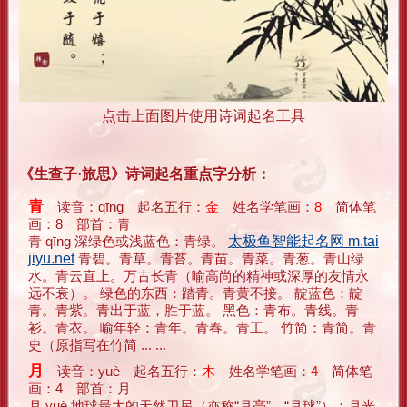
点击上面图片使用诗词起名工具
《生查子·旅思》诗词起名重点字分析：
青
读音：qīng 起名五行：
金
姓名学笔画：
8
简体笔
画：8 部首：青
青 qīng 深绿色或浅蓝色：青绿。
太极鱼智能起名网 m.tai
jiyu.net
青碧。青草。青苔。青苗。青菜。青葱。青山绿
水。青云直上。万古长青（喻高尚的精神或深厚的友情永
远不衰）。 绿色的东西：踏青。青黄不接。 靛蓝色：靛
青。青紫。青出于蓝，胜于蓝。 黑色：青布。青线。青
衫。青衣。 喻年轻：青年。青春。青工。 竹简：青简。青
史（原指写在竹简 ... ...
月
读音：yuè 起名五行：
木
姓名学笔画：
4
简体笔
画：4 部首：月
月 yuè 地球最大的天然卫星（亦称“月亮”、“月球”）：月光