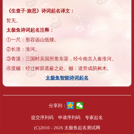
《生查子·旅思》诗词起名译文：
暂无。
太极鱼诗词起名注释：
①一尺：形容远山低矮。
②长淮：淮河。
③青溪：三国时吴国所凿东渠，经今南京入秦淮河。
④度樾：经过树荫遮蔽之处。樾：道旁成荫树木。
太极鱼智能诗词起名
分享到：
提交序列码
申请序列码
专家起名
(C)2010 - 2026
太极鱼起名测试网