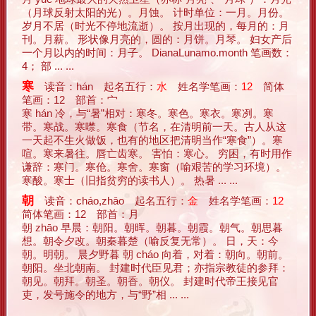
（月球反射太阳的光）。月蚀。 计时单位：一月。月份。
岁月不居（时光不停地流逝）。 按月出现的，每月的：月
刊。月薪。 形状像月亮的，圆的：月饼。月琴。 妇女产后
一个月以内的时间：月子。 DianaLunamo.month 笔画数：
4； 部 ... ...
寒
读音：hán 起名五行：
水
姓名学笔画：
12
简体
笔画：12 部首：宀
寒 hán 冷，与“暑”相对：寒冬。寒色。寒衣。寒冽。寒
带。寒战。寒噤。寒食（节名，在清明前一天。古人从这
一天起不生火做饭，也有的地区把清明当作“寒食”）。寒
喧。寒来暑往。唇亡齿寒。 害怕：寒心。 穷困，有时用作
谦辞：寒门。寒伧。寒舍。寒窗（喻艰苦的学习环境）。
寒酸。寒士（旧指贫穷的读书人）。 热暑 ... ...
朝
读音：cháo,zhāo 起名五行：
金
姓名学笔画：
12
简体笔画：12 部首：月
朝 zhāo 早晨：朝阳。朝晖。朝暮。朝霞。朝气。朝思暮
想。朝令夕改。朝秦暮楚（喻反复无常）。 日，天：今
朝。明朝。 晨夕野暮 朝 cháo 向着，对着：朝向。朝前。
朝阳。坐北朝南。 封建时代臣见君；亦指宗教徒的参拜：
朝见。朝拜。朝圣。朝香。朝仪。 封建时代帝王接见官
吏，发号施令的地方，与“野”相 ... ...