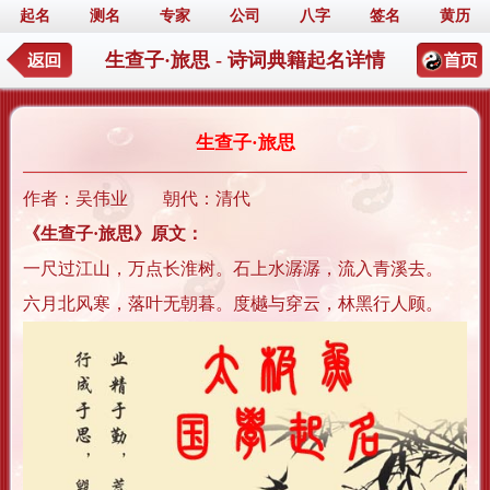
起名
测名
专家
公司
八字
签名
黄历
生查子·旅思 - 诗词典籍起名详情
生查子·旅思
作者：吴伟业 朝代：清代
《生查子·旅思》原文：
一尺过江山，万点长淮树。石上水潺潺，流入青溪去。
六月北风寒，落叶无朝暮。度樾与穿云，林黑行人顾。