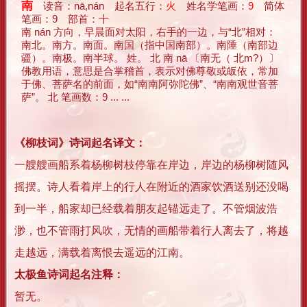
南
读音：nā,nán 起名五行：
火
姓名学笔画：
9
简体
笔画：9 部首：十
南 nán 方向，早晨面对太阳，右手的一边，与“北”相对：
南北。南方。南面。南国（指中国南部）。南陲（南部边
疆）。南极。南半球。 姓。 北 南 nā 〔南无（ 北m?）〕
佛教用语，意思是合掌稽首，表示对佛尊敬或皈依，常加
于佛、菩萨名的前面，如“南南阿弥陀佛”、“南南观世音菩
萨”。 北 笔画数：9 ... ...
《柳枝词》诗词起名译文：
一艘艘画船系着杨柳树枝停靠在岸边，岸边的杨柳树随风
摇摆。诗人看着岸上的行人在附近的酒家饮酒送别还没喝
到一半，船家却已经载着朋友起锚远走了。不管烟波浩
渺，也不管雨打风吹，无情的画船带着行人离去了，将越
走越远，满载着离恨去遥远的江南。
太极鱼诗词起名注释：
暂无。