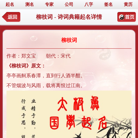
起名
测名
专家
公司
八字
签名
黄历
柳枝词 - 诗词典籍起名详情
柳枝词
作者：郑文宝 朝代：宋代
《柳枝词》原文：
亭亭画舸系春潭，直到行人酒半酣。
不管烟波与风雨，载将离恨过江南。