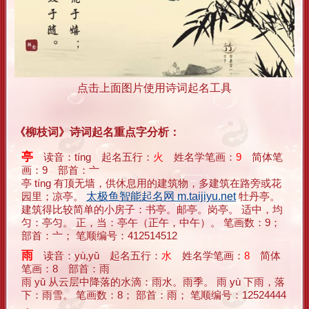
点击上面图片使用诗词起名工具
《柳枝词》诗词起名重点字分析：
亭
读音：tíng 起名五行：
火
姓名学笔画：
9
简体笔
画：9 部首：亠
亭 tíng 有顶无墙，供休息用的建筑物，多建筑在路旁或花
园里；凉亭。
太极鱼智能起名网 m.taijiyu.net
牡丹亭。
建筑得比较简单的小房子：书亭。邮亭。岗亭。 适中，均
匀：亭匀。 正，当：亭午（正午，中午）。 笔画数：9；
部首：亠； 笔顺编号：412514512
雨
读音：yù,yǔ 起名五行：
水
姓名学笔画：
8
简体
笔画：8 部首：雨
雨 yǔ 从云层中降落的水滴：雨水。雨季。 雨 yù 下雨，落
下：雨雪。 笔画数：8； 部首：雨； 笔顺编号：12524444