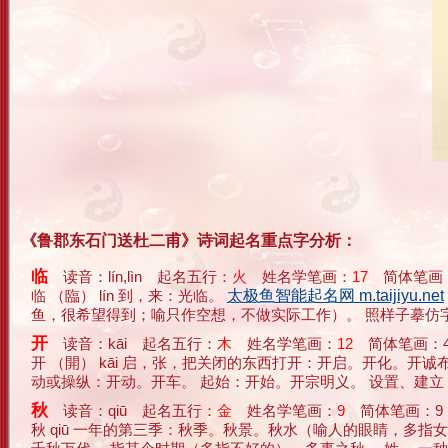
《鲁郡东石门送杜二甫》诗词起名重点字分析：
临
读音：lín,lìn 起名五行：
火
姓名学笔画：
17
简体笔画：
临 （臨） lín 到，来：光临。
太极鱼智能起名网 m.taijiyu.net
鱼，很希望得到；喻只作空想，不做实际工作）。 照样子摹仿字画：
开
读音：kāi 起名五行：
木
姓名学笔画：
12
简体笔画：4
开 （開） kāi 启，张，把关闭的东西打开：开启。开化。开
动或操纵：开动。开车。 起始：开始。开宗明义。 设置、建立：开创
秋
读音：qiū 起名五行：
金
姓名学笔画：
9
简体笔画：9
秋 qiū 一年的第三季：秋季。秋景。秋水（喻人的眼睛，多