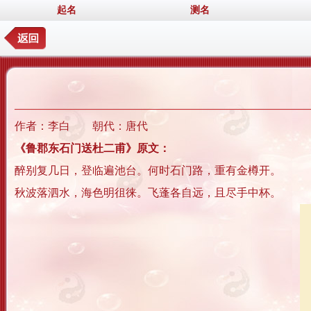
起名
测名
作者：李白 朝代：唐代
《鲁郡东石门送杜二甫》原文：
醉别复几日，登临遍池台。何时石门路，重有金樽开。
秋波落泗水，海色明徂徕。飞蓬各自远，且尽手中杯。