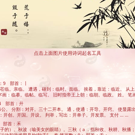
点击上面图片使用诗词起名工具
9 部首：丨
莅临。亲临。 遭遇，碰到：临时。面临。 挨着，靠近：临近。 从
临摹。临帖。临写。 旧时指帝王上朝：临朝。临政。 姓。 笔画数：9； 
 部首：廾
诚布公。 分割：对开。三十二开本。 通，使通：开导。开窍。 使显
。开国。开设。 列举，写出：开单子。开发票。 支付 ... ...
 部首：禾
指女子的）。秋波（喻美女的眼睛）。三秋（ａ．指秋收、秋耕、秋播