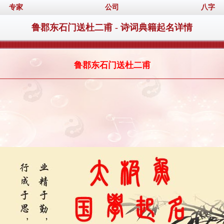
专家
公司
八字
鲁郡东石门送杜二甫 - 诗词典籍起名详情
鲁郡东石门送杜二甫