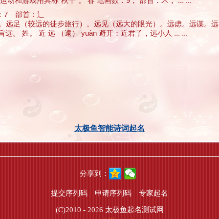
戏用具称“秋千”。 春 笔画数：9； 部首：禾； ... ...
7 部首：辶
程。远景。远足（较远的徒步旅行）。远见（远大的眼光）。远虑。远谋
。 近 远 （遠） yuàn 避开：近君子，远小人 ... ...
太极鱼智能诗词起名
分享到：
提交序列码
申请序列码
专家起名
(C)2010 - 2026
太极鱼起名测试网