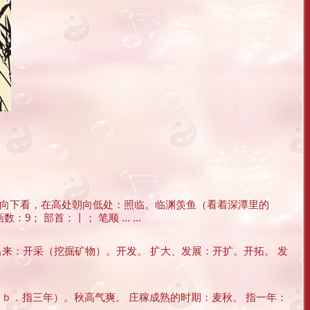
上向下看，在高处朝向低处：照临。临渊羡鱼（看着深潭里的
部首：丨； 笔顺 ... ...
露出来：开采（挖掘矿物）。开发。 扩大、发展：开扩。开拓。 发
；ｂ．指三年）。秋高气爽。 庄稼成熟的时期：麦秋。 指一年：