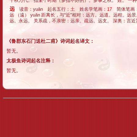
千秋万代。 指某个时期（多指不好的）。多事之秋。 姓。 一种运动和游
远
读音：yuǎn 起名五行：
土
姓名学笔画：
17
简体笔画：
远 （遠） yuǎn 距离长，与“近”相对：远方。远道。远
远。永远。 关系疏，不亲密：远亲。疏远。远支。 深奥：言近旨远。 姓
《鲁郡东石门送杜二甫》诗词起名译文：
暂无。
太极鱼诗词起名注释：
暂无。