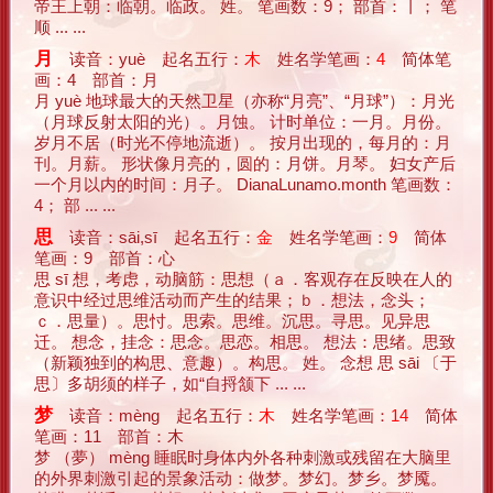
帝王上朝：临朝。临政。 姓。 笔画数：9； 部首：丨； 笔
顺 ... ...
月
读音：yuè 起名五行：
木
姓名学笔画：
4
简体笔
画：4 部首：月
月 yuè 地球最大的天然卫星（亦称“月亮”、“月球”）：月光
（月球反射太阳的光）。月蚀。 计时单位：一月。月份。
岁月不居（时光不停地流逝）。 按月出现的，每月的：月
刊。月薪。 形状像月亮的，圆的：月饼。月琴。 妇女产后
一个月以内的时间：月子。 DianaLunamo.month 笔画数：
4； 部 ... ...
思
读音：sāi,sī 起名五行：
金
姓名学笔画：
9
简体
笔画：9 部首：心
思 sī 想，考虑，动脑筋：思想（ａ．客观存在反映在人的
意识中经过思维活动而产生的结果；ｂ．想法，念头；
ｃ．思量）。思忖。思索。思维。沉思。寻思。见异思
迁。 想念，挂念：思念。思恋。相思。 想法：思绪。思致
（新颖独到的构思、意趣）。构思。 姓。 念想 思 sāi 〔于
思〕多胡须的样子，如“自捋颔下 ... ...
梦
读音：mèng 起名五行：
木
姓名学笔画：
14
简体
笔画：11 部首：木
梦 （夢） mèng 睡眠时身体内外各种刺激或残留在大脑里
的外界刺激引起的景象活动：做梦。梦幻。梦乡。梦魇。