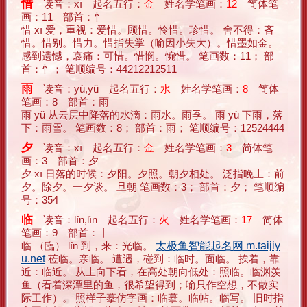
惜
读音：xī 起名五行：
金
姓名学笔画：
12
简体笔
画：11 部首：忄
惜 xī 爱，重视：爱惜。顾惜。怜惜。珍惜。 舍不得：吝
惜。惜别。惜力。惜指失掌（喻因小失大）。惜墨如金。
感到遗憾，哀痛：可惜。惜悯。惋惜。 笔画数：11； 部
首：忄； 笔顺编号：44212212511
雨
读音：yù,yǔ 起名五行：
水
姓名学笔画：
8
简体
笔画：8 部首：雨
雨 yǔ 从云层中降落的水滴：雨水。雨季。 雨 yù 下雨，落
下：雨雪。 笔画数：8； 部首：雨； 笔顺编号：12524444
夕
读音：xī 起名五行：
金
姓名学笔画：
3
简体笔
画：3 部首：夕
夕 xī 日落的时候：夕阳。夕照。朝夕相处。 泛指晚上：前
夕。除夕。一夕谈。 旦朝 笔画数：3； 部首：夕； 笔顺编
号：354
临
读音：lín,lìn 起名五行：
火
姓名学笔画：
17
简体
笔画：9 部首：丨
临 （臨） lín 到，来：光临。
太极鱼智能起名网 m.taijiy
u.net
莅临。亲临。 遭遇，碰到：临时。面临。 挨着，靠
近：临近。 从上向下看，在高处朝向低处：照临。临渊羡
鱼（看着深潭里的鱼，很希望得到；喻只作空想，不做实
际工作）。 照样子摹仿字画：临摹。临帖。临写。 旧时指