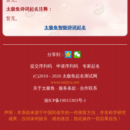
太极鱼诗词起名注释：
暂无。
太极鱼智能诗词起名
分享到：
提交序列码
申请序列码
专家起名
(C)2010 - 2026
太极鱼起名测试网
www.taijiyu.net
关于太极鱼
-
服务条款
-
合作联系
渝ICP备19015303号-1
声明：本系统来源于中国民俗学的一些测算方法，并非科学研究
成果，仅供休闲娱乐，请勿迷信，按此操作一切后果自负！