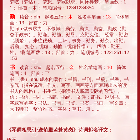
梦呓（梦话）。梦想。梦寐以求。同床异梦。 笔画数：1
1； 部首：木； 笔顺编号：12341234354
勤
读音：qín 起名五行：
木
姓名学笔画：
13
简体笔
画：13 部首：力
勤 qín 做事尽力，不偷懒：勤劳。勤快。勤奋。勤政（勤
奋于政事）。勤谨。勤勉。勤恳。克勤克俭。 经常：勤密
（频繁）。来往很勤。 上班，事务：勤务。勤杂。出勤。
后勤。 担心，忧虑：勤恤（忧虑怜惜）。 帮助：勤王。
姓。 懒 笔画数：13； 部首：力； 笔顺编号：1221251112
153
书
读音：shū 起名五行：
金
姓名学笔画：
10
简体
笔画：4 部首：乛
书 （書） shū 成本的著作：书籍。书刊。书稿。书香。书
卷气（指在说话、作文、写字、画画等方面表现出来的读
书人的风格）。书生气（指读书人脱离实际的习气）。
信：书信。书札。书简。书函。 文件：证书。说明书。 写
字或写的字：书法。书写。书桌。书案。书画。 写文章：
大书特书。罄竹难书。 字体：草书。隶 ... ...
《琴调相思引·送范殿监赴黄岗》诗词起名译文：
暂无。