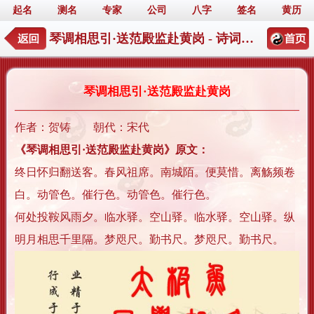
起名
测名
专家
公司
八字
签名
黄历
琴调相思引·送范殿监赴黄岗 - 诗词典籍起名详情
琴调相思引·送范殿监赴黄岗
作者：贺铸 朝代：宋代
《琴调相思引·送范殿监赴黄岗》原文：
终日怀归翻送客。春风祖席。南城陌。便莫惜。离觞频卷
白。动管色。催行色。动管色。催行色。
何处投鞍风雨夕。临水驿。空山驿。临水驿。空山驿。纵
明月相思千里隔。梦咫尺。勤书尺。梦咫尺。勤书尺。