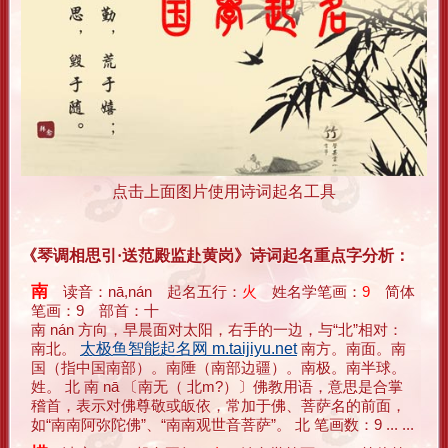
点击上面图片使用诗词起名工具
《琴调相思引·送范殿监赴黄岗》诗词起名重点字分析：
南
读音：nā,nán 起名五行：
火
姓名学笔画：
9
简体
笔画：9 部首：十
南 nán 方向，早晨面对太阳，右手的一边，与“北”相对：
南北。
太极鱼智能起名网 m.taijiyu.net
南方。南面。南
国（指中国南部）。南陲（南部边疆）。南极。南半球。
姓。 北 南 nā 〔南无（ 北m?）〕佛教用语，意思是合掌
稽首，表示对佛尊敬或皈依，常加于佛、菩萨名的前面，
如“南南阿弥陀佛”、“南南观世音菩萨”。 北 笔画数：9 ... ...