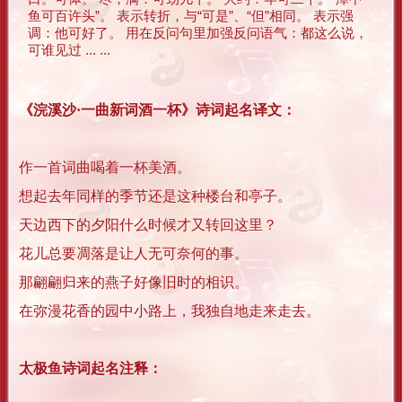
鱼可百许头”。 表示转折，与“可是”、“但”相同。 表示强
调：他可好了。 用在反问句里加强反问语气：都这么说，
可谁见过 ... ...
《浣溪沙·一曲新词酒一杯》诗词起名译文：
作一首词曲喝着一杯美酒。
想起去年同样的季节还是这种楼台和亭子。
天边西下的夕阳什么时候才又转回这里？
花儿总要凋落是让人无可奈何的事。
那翩翩归来的燕子好像旧时的相识。
在弥漫花香的园中小路上，我独自地走来走去。
太极鱼诗词起名注释：