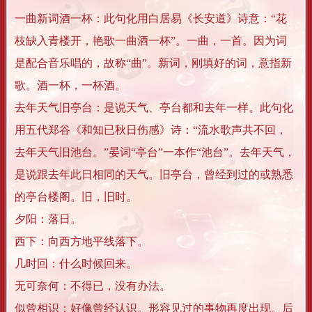
一曲新词酒一杯：此句化用白居易《长安道》诗意：“花
枝缺入青楼开，艳歌一曲酒一杯”。一曲，一首。因为词
是配合音乐唱的，故称“曲”。新词，刚填好的词，意指新
歌。酒一杯，一杯酒。
去年天气旧亭台：是说天气、亭台都和去年一样。此句化
用五代郑谷《和知已秋日伤感》诗：“流水歌声共不回，
去年天气旧池台。”晏词“亭台”一本作“池台”。去年天气，
是说跟去年此日相同的天气。旧亭台，曾经到过的或熟悉
的亭台楼阁。旧，旧时。
夕阳：落日。
西下：向西方地平线落下。
几时回：什么时候回来。
无可奈何：不得已，没有办法。
似曾相识：好像曾经认识。形容见过的事物再度出现。后