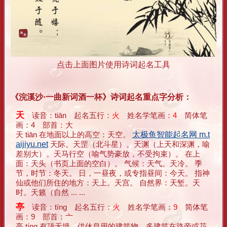
点击上面图片使用诗词起名工具
《浣溪沙·一曲新词酒一杯》诗词起名重点字分析：
天
读音：tiān 起名五行：
火
姓名学笔画：
4
简体笔
画：4 部首：大
天 tiān 在地面以上的高空：天空。
太极鱼智能起名网 m.t
aijiyu.net
天际。天罡（北斗星）。天渊（上天和深渊，喻
差别大）。天马行空（喻气势豪放，不受拘束）。 在上
面：天头（书页上面的空白）。 气候：天气。天冷。 季
节，时节：冬天。 日，一昼夜，或专指昼间：今天。 指神
仙或他们所住的地方：天上。天宫。 自然界：天堑。天
时。天籁（自然 ... ...
亭
读音：tíng 起名五行：
火
姓名学笔画：
9
简体笔
画：9 部首：亠
亭 tíng 有顶无墙，供休息用的建筑物，多建筑在路旁或花