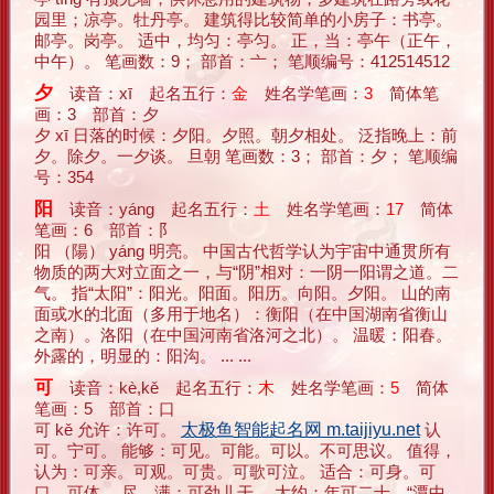
园里；凉亭。牡丹亭。 建筑得比较简单的小房子：书亭。
邮亭。岗亭。 适中，均匀：亭匀。 正，当：亭午（正午，
中午）。 笔画数：9； 部首：亠； 笔顺编号：412514512
夕
读音：xī 起名五行：
金
姓名学笔画：
3
简体笔
画：3 部首：夕
夕 xī 日落的时候：夕阳。夕照。朝夕相处。 泛指晚上：前
夕。除夕。一夕谈。 旦朝 笔画数：3； 部首：夕； 笔顺编
号：354
阳
读音：yáng 起名五行：
土
姓名学笔画：
17
简体
笔画：6 部首：阝
阳 （陽） yáng 明亮。 中国古代哲学认为宇宙中通贯所有
物质的两大对立面之一，与“阴”相对：一阴一阳谓之道。二
气。 指“太阳”：阳光。阳面。阳历。向阳。夕阳。 山的南
面或水的北面（多用于地名）：衡阳（在中国湖南省衡山
之南）。洛阳（在中国河南省洛河之北）。 温暖：阳春。
外露的，明显的：阳沟。 ... ...
可
读音：kè,kě 起名五行：
木
姓名学笔画：
5
简体
笔画：5 部首：口
可 kě 允许：许可。
太极鱼智能起名网 m.taijiyu.net
认
可。宁可。 能够：可见。可能。可以。不可思议。 值得，
认为：可亲。可观。可贵。可歌可泣。 适合：可身。可
口。可体。 尽，满：可劲儿干。 大约：年可二十。“潭中