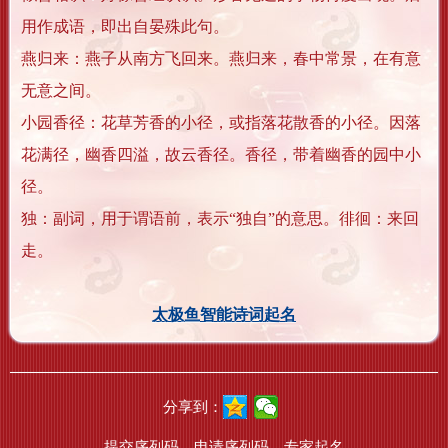
用作成语，即出自晏殊此句。
燕归来：燕子从南方飞回来。燕归来，春中常景，在有意
无意之间。
小园香径：花草芳香的小径，或指落花散香的小径。因落
花满径，幽香四溢，故云香径。香径，带着幽香的园中小
径。
独：副词，用于谓语前，表示“独自”的意思。徘徊：来回
走。
太极鱼智能诗词起名
分享到：
提交序列码
申请序列码
专家起名