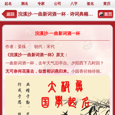
起名
测名
专家
公司
八字
签名
黄历
浣溪沙·一曲新词酒一杯 - 诗词典籍起名详情
浣溪沙·一曲新词酒一杯
作者：晏殊 朝代：宋代
《浣溪沙·一曲新词酒一杯》原文：
一曲新词酒一杯，去年天气旧亭台。夕阳西下几时回？
无可奈何花落去，似曾相识燕归来。
小园香径独徘徊。