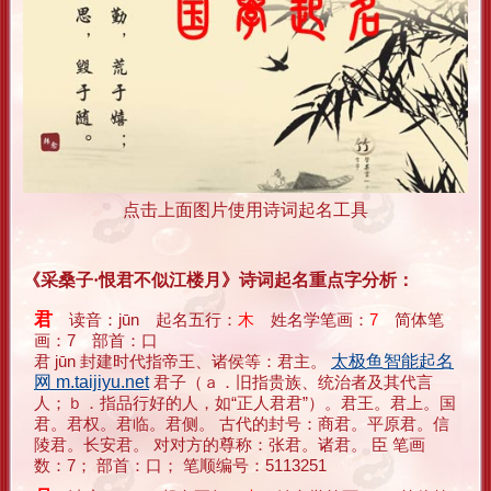
点击上面图片使用诗词起名工具
《采桑子·恨君不似江楼月》诗词起名重点字分析：
君
读音：jūn 起名五行：
木
姓名学笔画：
7
简体笔
画：7 部首：口
君 jūn 封建时代指帝王、诸侯等：君主。
太极鱼智能起名
网 m.taijiyu.net
君子（ａ．旧指贵族、统治者及其代言
人；ｂ．指品行好的人，如“正人君君”）。君王。君上。国
君。君权。君临。君侧。 古代的封号：商君。平原君。信
陵君。长安君。 对对方的尊称：张君。诸君。 臣 笔画
数：7； 部首：口； 笔顺编号：5113251