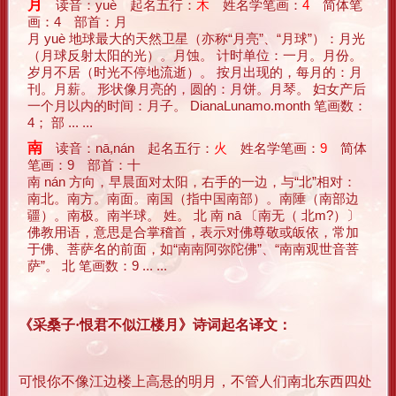
月
读音：yuè 起名五行：
木
姓名学笔画：
4
简体笔
画：4 部首：月
月 yuè 地球最大的天然卫星（亦称“月亮”、“月球”）：月光
（月球反射太阳的光）。月蚀。 计时单位：一月。月份。
岁月不居（时光不停地流逝）。 按月出现的，每月的：月
刊。月薪。 形状像月亮的，圆的：月饼。月琴。 妇女产后
一个月以内的时间：月子。 DianaLunamo.month 笔画数：
4； 部 ... ...
南
读音：nā,nán 起名五行：
火
姓名学笔画：
9
简体
笔画：9 部首：十
南 nán 方向，早晨面对太阳，右手的一边，与“北”相对：
南北。南方。南面。南国（指中国南部）。南陲（南部边
疆）。南极。南半球。 姓。 北 南 nā 〔南无（ 北m?）〕
佛教用语，意思是合掌稽首，表示对佛尊敬或皈依，常加
于佛、菩萨名的前面，如“南南阿弥陀佛”、“南南观世音菩
萨”。 北 笔画数：9 ... ...
《采桑子·恨君不似江楼月》诗词起名译文：
可恨你不像江边楼上高悬的明月，不管人们南北东西四处