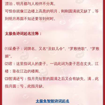
漂泊，明月都与人相伴不分离。
可恨你就像江边楼上高悬的明月，刚刚圆满就又缺了，等
到明月再圆不知还要等到何时。
太极鱼诗词起名注释：
⑴采桑子：词牌名。又名“丑奴儿令”、“罗敷艳歌”、“罗敷
媚”。
⑵君：这里指词人的妻子。一说此词为妻子思念丈夫。江
楼：靠在江边的楼阁。
⑶暂满还亏：指月亮短暂的圆满之后又会有缺失。满，此
指月圆；亏，此指月缺。
太极鱼智能诗词起名