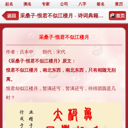
起名
测名
专家
公司
八字
签名
黄历
采桑子·恨君不似江楼月 - 诗词典籍起名详情
采桑子·恨君不似江楼月
作者：吕本中 朝代：宋代
《采桑子·恨君不似江楼月》原文：
恨君不似江楼月，南北东西，南北东西，只有相随无别
离。
恨君却似江楼月，暂满还亏，暂满还亏，待得团圆是几
时？