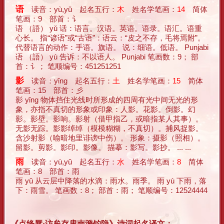
语
读音：yù,yǔ 起名五行：
木
姓名学笔画：
14
简体
笔画：9 部首：讠
语 （語） yǔ 话：语言。汉语。英语。语录。语汇。语重
心长。 指“谚语”或“古语”：语云：“皮之不存，毛将焉附”。
代替语言的动作：手语。旗语。 说：细语。低语。 Punjabi
语 （語） yù 告诉：不以语人。 Punjabi 笔画数：9； 部
首：讠； 笔顺编号：451251251
影
读音：yǐng 起名五行：
土
姓名学笔画：
15
简体
笔画：15 部首：彡
影 yǐng 物体挡住光线时所形成的四周有光中间无光的形
象，亦指不真切的形象或印象：人影。花影。倒影。幻
影。影壁。影响。影射（借甲指乙，或暗指某人其事）。
无影无踪。影影绰绰（模模糊糊，不真切）。捕风捉影。
含沙射影（喻暗地里诽谤中伤）。 形象：摄影（照相）。
留影。剪影。影印。影像。 描摹：影写。影抄。 ... ...
雨
读音：yù,yǔ 起名五行：
水
姓名学笔画：
8
简体
笔画：8 部首：雨
雨 yǔ 从云层中降落的水滴：雨水。雨季。 雨 yù 下雨，落
下：雨雪。 笔画数：8； 部首：雨； 笔顺编号：12524444
《点绛唇·访牟存叟南漪钓隐》诗词起名译文：