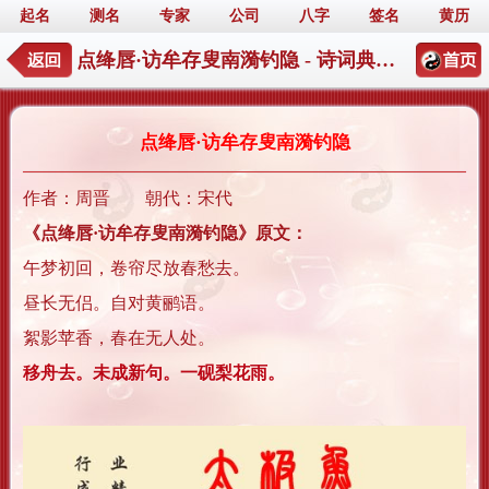
起名
测名
专家
公司
八字
签名
黄历
点绛唇·访牟存叟南漪钓隐 - 诗词典籍起名详情
点绛唇·访牟存叟南漪钓隐
作者：周晋 朝代：宋代
《点绛唇·访牟存叟南漪钓隐》原文：
午梦初回，卷帘尽放春愁去。
昼长无侣。自对黄鹂语。
絮影苹香，春在无人处。
移舟去。未成新句。一砚梨花雨。