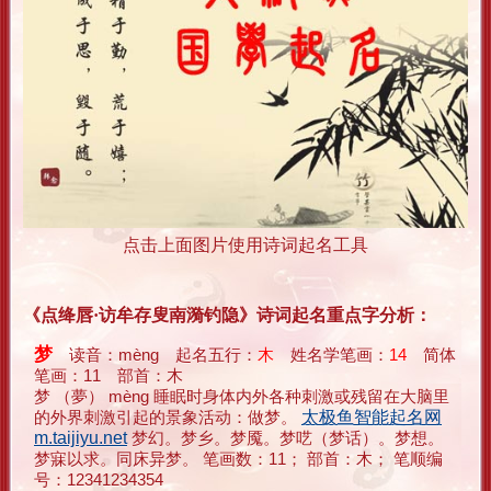
点击上面图片使用诗词起名工具
《点绛唇·访牟存叟南漪钓隐》诗词起名重点字分析：
梦
读音：mèng 起名五行：
木
姓名学笔画：
14
简体
笔画：11 部首：木
梦 （夢） mèng 睡眠时身体内外各种刺激或残留在大脑里
的外界刺激引起的景象活动：做梦。
太极鱼智能起名网
m.taijiyu.net
梦幻。梦乡。梦魇。梦呓（梦话）。梦想。
梦寐以求。同床异梦。 笔画数：11； 部首：木； 笔顺编
号：12341234354