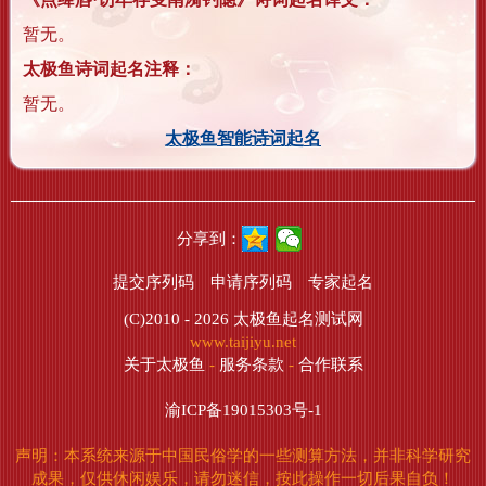
暂无。
太极鱼诗词起名注释：
暂无。
太极鱼智能诗词起名
分享到：
提交序列码
申请序列码
专家起名
(C)2010 - 2026
太极鱼起名测试网
www.taijiyu.net
关于太极鱼
-
服务条款
-
合作联系
渝ICP备19015303号-1
声明：本系统来源于中国民俗学的一些测算方法，并非科学研究
成果，仅供休闲娱乐，请勿迷信，按此操作一切后果自负！