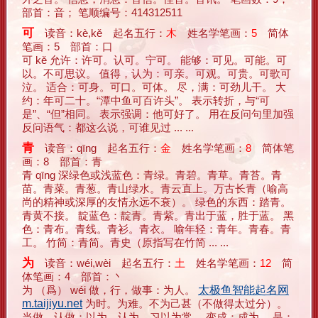
部首：音； 笔顺编号：414312511
可
读音：kè,kě 起名五行：
木
姓名学笔画：
5
简体
笔画：5 部首：口
可 kě 允许：许可。认可。宁可。 能够：可见。可能。可
以。不可思议。 值得，认为：可亲。可观。可贵。可歌可
泣。 适合：可身。可口。可体。 尽，满：可劲儿干。 大
约：年可二十。“潭中鱼可百许头”。 表示转折，与“可
是”、“但”相同。 表示强调：他可好了。 用在反问句里加强
反问语气：都这么说，可谁见过 ... ...
青
读音：qīng 起名五行：
金
姓名学笔画：
8
简体笔
画：8 部首：青
青 qīng 深绿色或浅蓝色：青绿。青碧。青草。青苔。青
苗。青菜。青葱。青山绿水。青云直上。万古长青（喻高
尚的精神或深厚的友情永远不衰）。 绿色的东西：踏青。
青黄不接。 靛蓝色：靛青。青紫。青出于蓝，胜于蓝。 黑
色：青布。青线。青衫。青衣。 喻年轻：青年。青春。青
工。 竹简：青简。青史（原指写在竹简 ... ...
为
读音：wéi,wèi 起名五行：
土
姓名学笔画：
12
简
体笔画：4 部首：丶
为 （爲） wéi 做，行，做事：为人。
太极鱼智能起名网
m.taijiyu.net
为时。为难。不为己甚（不做得太过分）。
当做，认做：以为。认为。习以为常。 变成：成为。 是：