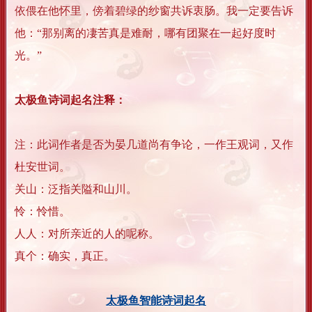
依偎在他怀里，傍着碧绿的纱窗共诉衷肠。我一定要告诉
他：“那别离的凄苦真是难耐，哪有团聚在一起好度时
光。”
太极鱼诗词起名注释：
注：此词作者是否为晏几道尚有争论，一作王观词，又作
杜安世词。
关山：泛指关隘和山川。
怜：怜惜。
人人：对所亲近的人的呢称。
真个：确实，真正。
太极鱼智能诗词起名