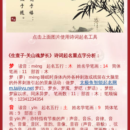
点击上面图片使用诗词起名工具
《生查子·关山魂梦长》诗词起名重点字分析：
梦
读音：mèng 起名五行：
木
姓名学笔画：
14
简体
笔画：11 部首：木
梦 （夢） mèng 睡眠时身体内外各种刺激或残留在大脑里
的外界刺激引起的景象活动：做梦。
太极鱼智能起名网
m.taijiyu.net
梦幻。梦乡。梦魇。梦呓（梦话）。梦想。
梦寐以求。同床异梦。 笔画数：11； 部首：木； 笔顺编
号：12341234354
音
读音：yīn 起名五行：
土
姓名学笔画：
9
简体笔
画：9 部首：音
音 yīn 声，亦特指有节奏的声：声音。音乐。音律。音
色。音量。音区。音韵。音像。音容（声音、容貌）。弦
外之音。 信息，消息：音信。佳音。音讯。 笔画数：9；