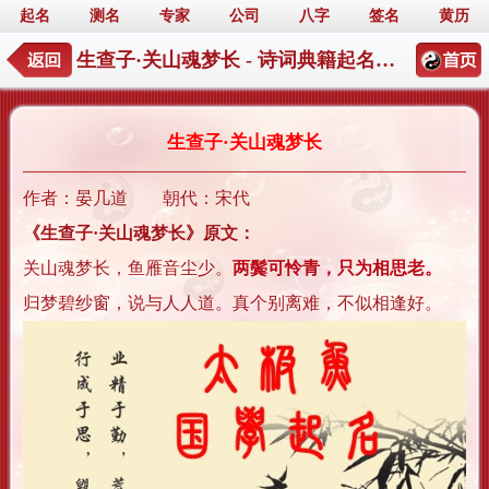
起名
测名
专家
公司
八字
签名
黄历
生查子·关山魂梦长 - 诗词典籍起名详情
生查子·关山魂梦长
作者：晏几道 朝代：宋代
《生查子·关山魂梦长》原文：
关山魂梦长，鱼雁音尘少。
两鬓可怜青，只为相思老。
归梦碧纱窗，说与人人道。真个别离难，不似相逢好。