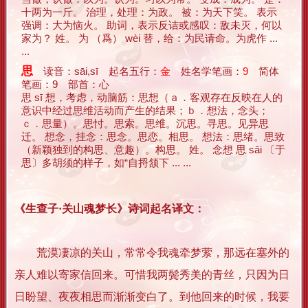
十两为一斤。 治理，处理：为政。 被：为天下笑。 表示
强调：大为恼火。 助词，表示反诘或感叹：敌未灭，何以
家为？ 姓。 为 （爲） wèi 替，给：为民请命。为虎作 ...
...
思
读音：sāi,sī 起名五行：
金
姓名学笔画：
9
简体
笔画：9 部首：心
思 sī 想，考虑，动脑筋：思想（ａ．客观存在反映在人的
意识中经过思维活动而产生的结果；ｂ．想法，念头；
ｃ．思量）。思忖。思索。思维。沉思。寻思。见异思
迁。 想念，挂念：思念。思恋。相思。 想法：思绪。思致
（新颖独到的构思、意趣）。构思。 姓。 念想 思 sāi 〔于
思〕多胡须的样子，如“自捋颔下 ... ...
《生查子·关山魂梦长》诗词起名译文：
荒漠凄凉的关山，常常令我魂牵梦萦，那远在塞外的
亲人难以寄家信回来。可惜我两鬓秀美的青丝，只因为日
日盼望、夜夜相思而渐渐变白了。到他回来的时候，我要