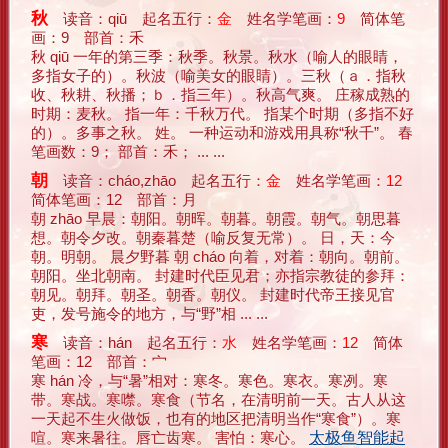
秋
读音：qiū 起名五行：
金
姓名学笔画：
9
简体笔
画：9 部首：禾
秋 qiū 一年的第三季：秋季。秋景。秋水（喻人的眼睛，
多指女子的）。秋波（喻美女的眼睛）。三秋（ａ．指秋
收、秋耕、秋播；ｂ．指三年）。秋高气爽。 庄稼成熟的
时期：麦秋。 指一年：千秋万代。 指某个时期（多指不好
的）。多事之秋。 姓。 一种运动和游戏用具称“秋千”。 春
笔画数：9； 部首：禾； ... ...
朝
读音：cháo,zhāo 起名五行：
金
姓名学笔画：
12
简体笔画：12 部首：月
朝 zhāo 早晨：朝阳。朝晖。朝暮。朝霞。朝气。朝思暮
想。朝令夕改。朝秦暮楚（喻反复无常）。 日，天：今
朝。明朝。 晨夕野暮 朝 cháo 向着，对着：朝向。朝前。
朝阳。坐北朝南。 封建时代臣见君；亦指宗教徒的参拜：
朝见。朝拜。朝圣。朝香。朝仪。 封建时代帝王接见官
吏，发号施令的地方，与“野”相 ... ...
寒
读音：hán 起名五行：
水
姓名学笔画：
12
简体
笔画：12 部首：宀
寒 hán 冷，与“暑”相对：寒冬。寒色。寒衣。寒冽。寒
带。寒战。寒噤。寒食（节名，在清明前一天。古人从这
一天起不生火做饭，也有的地区把清明当作“寒食”）。寒
喧。寒来暑往。唇亡齿寒。 害怕：寒心。
太极鱼智能起