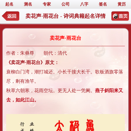
起名
测名
专家
公司
八字
签名
黄历
卖花声·雨花台 - 诗词典籍起名详情
卖花声·雨花台
作者：朱彝尊 朝代：清代
《卖花声·雨花台》原文：
衰柳白门湾，潮打城还。小长干接大长干。歌板酒旗零落
尽，剩有渔竿。
秋草六朝寒，花雨空坛。更无人处一凭阑。
燕子斜阳来又
去，如此江山。