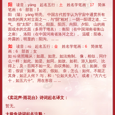
阳
读音：yáng 起名五行：
土
姓名学笔画：
17
简体
笔画：6 部首：阝
阳 （陽） yáng 明亮。 中国古代哲学认为宇宙中通贯所有
物质的两大对立面之一，与“阴”相对：一阴一阳谓之道。二
气。 指“太阳”：阳光。阳面。阳历。向阳。夕阳。 山的南
面或水的北面（多用于地名）：衡阳（在中国湖南省衡山
之南）。洛阳（在中国河南省洛河之北）。 温暖：阳春。
外露的，明显的：阳沟。 ... ...
如
读音：rú 起名五行：
金
姓名学笔画：
6
简体笔
画：6 部首：女
如 rú 依照顺从：如愿。如意。如法炮制。 像，相似，同什
么一样：如此。如是。如同。如故。如初。游人如织。 比
得上，及：百闻不如一见。自叹弗如。 到，往：如厕。 假
若，假设：如果。如若。假如。 奈，怎么：如何。不能正
其身，如正人何？ 与，和：“公如大夫入”。 或者：“方六七
十，如五六十”。 用在形容 ... ...
《卖花声·雨花台》诗词起名译文：
暂无。
太极鱼诗词起名注释：