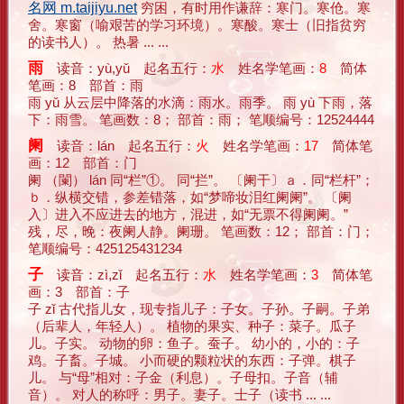
名网 m.taijiyu.net
穷困，有时用作谦辞：寒门。寒伧。寒
舍。寒窗（喻艰苦的学习环境）。寒酸。寒士（旧指贫穷
的读书人）。 热暑 ... ...
雨
读音：yù,yǔ 起名五行：
水
姓名学笔画：
8
简体
笔画：8 部首：雨
雨 yǔ 从云层中降落的水滴：雨水。雨季。 雨 yù 下雨，落
下：雨雪。 笔画数：8； 部首：雨； 笔顺编号：12524444
阑
读音：lán 起名五行：
火
姓名学笔画：
17
简体笔
画：12 部首：门
阑 （闌） lán 同“栏”①。 同“拦”。 〔阑干〕ａ．同“栏杆”；
ｂ．纵横交错，参差错落，如“梦啼妆泪红阑阑”。 〔阑
入〕进入不应进去的地方，混进，如“无票不得阑阑。”
残，尽，晚：夜阑人静。阑珊。 笔画数：12； 部首：门；
笔顺编号：425125431234
子
读音：zì,zǐ 起名五行：
水
姓名学笔画：
3
简体笔
画：3 部首：子
子 zǐ 古代指儿女，现专指儿子：子女。子孙。子嗣。子弟
（后辈人，年轻人）。 植物的果实、种子：菜子。瓜子
儿。子实。 动物的卵：鱼子。蚕子。 幼小的，小的：子
鸡。子畜。子城。 小而硬的颗粒状的东西：子弹。棋子
儿。 与“母”相对：子金（利息）。子母扣。子音（辅
音）。 对人的称呼：男子。妻子。士子（读书 ... ...