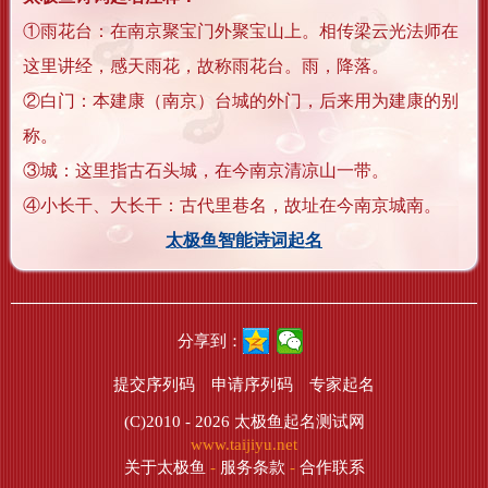
①雨花台：在南京聚宝门外聚宝山上。相传梁云光法师在
这里讲经，感天雨花，故称雨花台。雨，降落。
②白门：本建康（南京）台城的外门，后来用为建康的别
称。
③城：这里指古石头城，在今南京清凉山一带。
④小长干、大长干：古代里巷名，故址在今南京城南。
太极鱼智能诗词起名
分享到：
提交序列码
申请序列码
专家起名
(C)2010 - 2026
太极鱼起名测试网
www.taijiyu.net
关于太极鱼
-
服务条款
-
合作联系