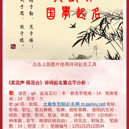
点击上面图片使用诗词起名工具
《卖花声·雨花台》诗词起名重点字分析：
歌
读音：gē 起名五行：
木
姓名学笔画：
14
简体笔
画：14 部首：欠
歌 gē 唱：歌唱。
太极鱼智能起名网 m.taijiyu.net
歌咏。
歌颂。歌坛。歌台舞榭。歌舞。能歌善舞。 能唱的文词：
唱歌。歌谱。歌词。歌诀。民歌。诗歌。歌行（旧诗的一
种体裁，音节、格律比较自由）。诗言志，歌咏言。 笔画
数：14； 部首：欠； 笔顺编号：12512125123534