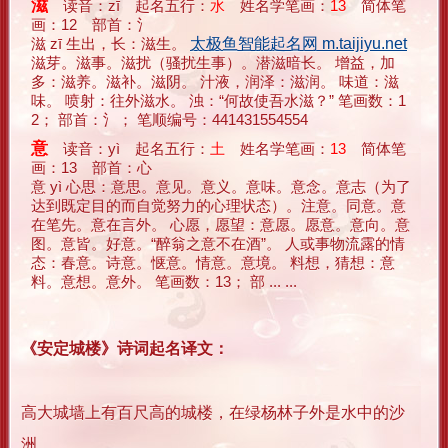
滋
读音：zī 起名五行：
水
姓名学笔画：
13
简体笔
画：12 部首：氵
滋 zī 生出，长：滋生。
太极鱼智能起名网 m.taijiyu.net
滋芽。滋事。滋扰（骚扰生事）。潜滋暗长。 增益，加
多：滋养。滋补。滋阴。 汁液，润泽：滋润。 味道：滋
味。 喷射：往外滋水。 浊：“何故使吾水滋？” 笔画数：1
2； 部首：氵； 笔顺编号：441431554554
意
读音：yì 起名五行：
土
姓名学笔画：
13
简体笔
画：13 部首：心
意 yì 心思：意思。意见。意义。意味。意念。意志（为了
达到既定目的而自觉努力的心理状态）。注意。同意。意
在笔先。意在言外。 心愿，愿望：意愿。愿意。意向。意
图。意皆。好意。“醉翁之意不在酒”。 人或事物流露的情
态：春意。诗意。惬意。情意。意境。 料想，猜想：意
料。意想。意外。 笔画数：13； 部 ... ...
《安定城楼》诗词起名译文：
高大城墙上有百尺高的城楼，在绿杨林子外是水中的沙
洲。