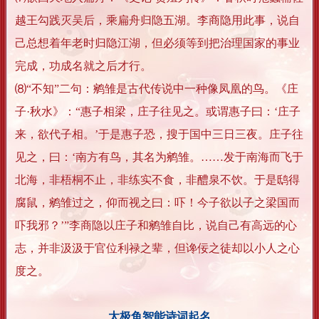
越王勾践灭吴后，乘扁舟归隐五湖。李商隐用此事，说自
己总想着年老时归隐江湖，但必须等到把治理国家的事业
完成，功成名就之后才行。
⑻“不知”二句：鹓雏是古代传说中一种像凤凰的鸟。《庄
子·秋水》：“惠子相梁，庄子往见之。或谓惠子曰：‘庄子
来，欲代子相。’于是惠子恐，搜于国中三日三夜。庄子往
见之，曰：‘南方有鸟，其名为鹓雏。……发于南海而飞于
北海，非梧桐不止，非练实不食，非醴泉不饮。于是鸱得
腐鼠，鹓雏过之，仰而视之曰：吓！今子欲以子之梁国而
吓我邪？’”李商隐以庄子和鹓雏自比，说自己有高远的心
志，并非汲汲于官位利禄之辈，但谗佞之徒却以小人之心
度之。
太极鱼智能诗词起名