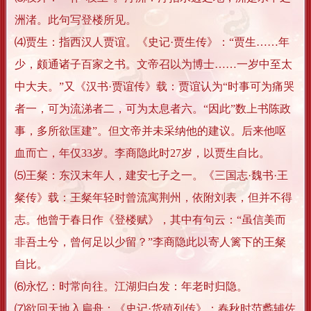
洲渚。此句写登楼所见。
⑷贾生：指西汉人贾谊。《史记·贾生传》：“贾生……年
少，颇通诸子百家之书。文帝召以为博士……一岁中至太
中大夫。”又《汉书·贾谊传》载：贾谊认为“时事可为痛哭
者一，可为流涕者二，可为太息者六。“因此”数上书陈政
事，多所欲匡建”。但文帝并未采纳他的建议。后来他呕
血而亡，年仅33岁。李商隐此时27岁，以贾生自比。
⑸王粲：东汉末年人，建安七子之一。《三国志·魏书·王
粲传》载：王粲年轻时曾流寓荆州，依附刘表，但并不得
志。他曾于春日作《登楼赋》，其中有句云：“虽信美而
非吾土兮，曾何足以少留？”李商隐此以寄人篱下的王粲
自比。
⑹永忆：时常向往。江湖归白发：年老时归隐。
⑺欲回天地入扁舟：《史记·货殖列传》：春秋时范蠡辅佐