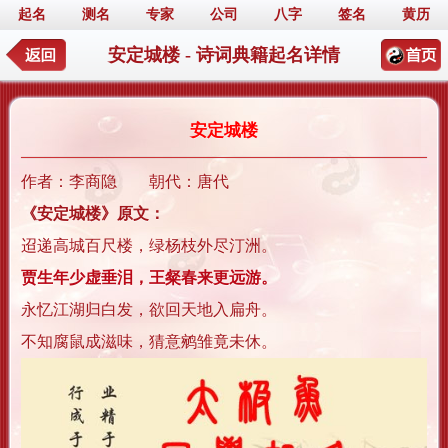
起名
测名
专家
公司
八字
签名
黄历
安定城楼 - 诗词典籍起名详情
安定城楼
作者：李商隐 朝代：唐代
《安定城楼》原文：
迢递高城百尺楼，绿杨枝外尽汀洲。
贾生年少虚垂泪，王粲春来更远游。
永忆江湖归白发，欲回天地入扁舟。
不知腐鼠成滋味，猜意鹓雏竟未休。