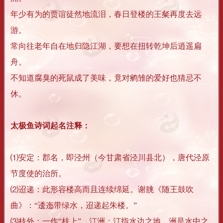
年少有为的贾谊徒然地流泪，春日登楼的王粲再度去远
游。
常向往老年自在地归隐江湖，要想在扭转乾坤后逍遥扁
舟。
不知道腐臭的死鼠成了美味，竟对鹓雏的爱好也猜忌不
休。
太极鱼诗词起名注释：
⑴安定：郡名，即泾州（今甘肃省泾川县北），唐代泾原
节度使的治所。
⑵迢递：此形容楼高而且连续绵延。谢朓《随王鼓吹
曲》：“逶迤带绿水，迢递起朱楼。”
⑶枝外：一作“枝上”。汀洲：汀指水边之地，洲是水中之