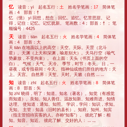
忆
读音：yì 起名五行：
土
姓名学笔画：
17
简体笔
画：4 部首：忄
忆 （憶） yì 回想，想念：回忆。追忆。忆苦思甜。 记
得，记住：记忆。记忆犹新。 笔画数：4； 部首：忄； 笔
顺编号：4425
天
读音：tiān 起名五行：
火
姓名学笔画：
4
简体笔
画：4 部首：大
天 tiān 在地面以上的高空：天空。天际。天罡（北斗
星）。天渊（上天和深渊，喻差别大）。天马行空（喻气
势豪放，不受拘束）。 在上面：天头（书页上面的空
白）。 气候：天气。天冷。 季节，时节：冬天。 日，一
昼夜，或专指昼间：今天。 指神仙或他们所住的地方：天
上。天宫。 自然界：天堑。天时。天籁（自然 ... ...
知
读音：zhī 起名五行：
火
姓名学笔画：
8
简体笔
画：8 部首：矢
知 zhī 晓得，明了：知道。知名（著名）。知觉（有感觉
而知道）。良知。知人善任。温故知新。知难而进。知情
达理。 使知道：通知。知照。 学识，学问：知识，求知。
无知。 主管：知县（旧时的县长）。知府。知州。知宾
（指主管招待宾客的人。亦称“知客”）。 彼此了解：相
知。知音。知近。 彼此了解、交好的人： ... ...