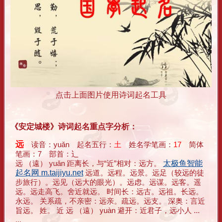
点击上面图片使用诗词起名工具
《安定城楼》诗词起名重点字分析：
远
读音：yuǎn 起名五行：
土
姓名学笔画：
17
简体
笔画：7 部首：辶
远 （遠） yuǎn 距离长，与“近”相对：远方。
太极鱼智能
起名网 m.taijiyu.net
远道。远程。远景。远足（较远的徒
步旅行）。远见（远大的眼光）。远虑。远谋。远客。遥
远。远走高飞。舍近就远。 时间长：远古。远祖。长远。
永远。 关系疏，不亲密：远亲。疏远。远支。 深奥：言近
旨远。 姓。 近 远 （遠） yuàn 避开：近君子，远小人 ...
...