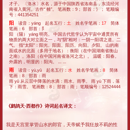
才子。 〔洛水〕水名，源于中国陕西省洛南县，东流经河
南省入黄河。古作“ 雒”。 笔画数：9； 部首：氵； 笔顺编
号：441354251
阳
读音：yáng 起名五行：
土
姓名学笔画：
17
简体
笔画：6 部首：阝
阳 （陽） yáng 明亮。 中国古代哲学认为宇宙中通贯所有
物质的两大对立面之一，与“阴”相对：一阴一阳谓之道。二
气。 指“太阳”：阳光。阳面。阳历。向阳。夕阳。 山的南
面或水的北面（多用于地名）：衡阳（在中国湖南省衡山
之南）。洛阳（在中国河南省洛河之北）。 温暖：阳春。
外露的，明显的：阳沟。 ... ...
雨
读音：yù,yǔ 起名五行：
水
姓名学笔画：
8
简体
笔画：8 部首：雨
雨 yǔ 从云层中降落的水滴：雨水。雨季。 雨 yù 下雨，落
下：雨雪。 笔画数：8； 部首：雨； 笔顺编号：12524444
《鹧鸪天·西都作》诗词起名译文：
我是天宫里掌管山水的郎官，天帝赋予我狂放不羁的性