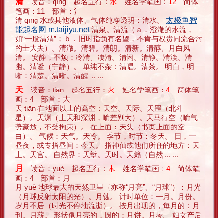
清
读音：qīng 起名五行：
水
姓名学笔画：
12
简体
笔画：11 部首：氵
清 qīng 水或其他液体、气体纯净透明：清水。
太极鱼智
能起名网 m.taijiyu.net
清泉。清流（ａ．澄澈的水流，
如“一股清清”；ｂ．旧时指负有名望，不肯与权贵同流合污
的士大夫）。清澈。清碧。清朗。清新。清醇。月白风
清。 安静，不烦：冷清。凄清。清闲。清静。清淡。清
幽。清谧（宁静）。 单纯不杂：清唱。清茶。 明白，明
晰：清楚。清晰。清醒 ... ...
天
读音：tiān 起名五行：
火
姓名学笔画：
4
简体笔
画：4 部首：大
天 tiān 在地面以上的高空：天空。天际。天罡（北斗
星）。天渊（上天和深渊，喻差别大）。天马行空（喻气
势豪放，不受拘束）。 在上面：天头（书页上面的空
白）。 气候：天气。天冷。 季节，时节：冬天。 日，一
昼夜，或专指昼间：今天。 指神仙或他们所住的地方：天
上。天宫。 自然界：天堑。天时。天籁（自然 ... ...
月
读音：yuè 起名五行：
木
姓名学笔画：
4
简体笔
画：4 部首：月
月 yuè 地球最大的天然卫星（亦称“月亮”、“月球”）：月光
（月球反射太阳的光）。月蚀。 计时单位：一月。月份。
岁月不居（时光不停地流逝）。 按月出现的，每月的：月
刊。月薪。 形状像月亮的，圆的：月饼。月琴。 妇女产后