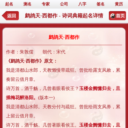
起名
测名
专家
公司
八字
签名
黄历
鹧鸪天·西都作 - 诗词典籍起名详情
鹧鸪天·西都作
作者：朱敦儒 朝代：宋代
《鹧鸪天·西都作》原文：
我是清都山水郎，天教懒慢带疏狂。曾批给露支风敕，累
奏留云借月章。
诗万首，酒千觞，几曾着眼看侯王？
玉楼金阙慵归去，且
插梅花醉洛阳。
(版本一)
我是清都山水郎。天教分付与疏狂。曾批给雨支风券，累
上留云借月章。
诗万首，酒千觞。几曾著眼看侯王。
玉楼金阙慵归去，且