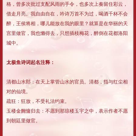
格，曾多次批过支配风雨的手令，也多次上奏留住彩云，
借走月亮。我自由自在，吟诗万首不为过，喝酒千杯不会
醉，王侯将相，哪儿能放在我的眼里？就算是在华丽的天
宫里做官，我也懒得去，只想插枝梅花，醉倒在花都洛阳
城中。
太极鱼诗词起名注释：
清都山水郎：在天上掌管山水的官员。清都，指与红尘相
对的仙境。
疏狂：狂放，不受礼法约束。
玉楼金阙慵归去：不愿到那琼楼玉宇之中，表示作者不愿
到朝廷里做官。