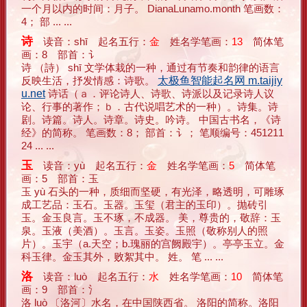
一个月以内的时间：月子。 DianaLunamo.month 笔画数：
4； 部 ... ...
诗
读音：shī 起名五行：
金
姓名学笔画：
13
简体笔
画：8 部首：讠
诗 （詩） shī 文学体栽的一种，通过有节奏和韵律的语言
反映生活，抒发情感：诗歌。
太极鱼智能起名网 m.taijiy
u.net
诗话（ａ．评论诗人、诗歌、诗派以及记录诗人议
论、行事的著作；ｂ．古代说唱艺术的一种）。诗集。诗
剧。诗篇。诗人。诗章。诗史。吟诗。 中国古书名，《诗
经》的简称。 笔画数：8； 部首：讠； 笔顺编号：451211
24 ... ...
玉
读音：yù 起名五行：
金
姓名学笔画：
5
简体笔
画：5 部首：玉
玉 yù 石头的一种，质细而坚硬，有光泽，略透明，可雕琢
成工艺品：玉石。玉器。玉玺（君主的玉印）。抛砖引
玉。金玉良言。玉不琢，不成器。 美，尊贵的，敬辞：玉
泉。玉液（美酒）。玉言。玉姿。玉照（敬称别人的照
片）。玉宇（a.天空；b.瑰丽的宫阙殿宇）。亭亭玉立。金
科玉律。金玉其外，败絮其中。 姓。 笔 ... ...
洛
读音：luò 起名五行：
水
姓名学笔画：
10
简体笔
画：9 部首：氵
洛 luò 〔洛河〕水名，在中国陕西省。 洛阳的简称。洛阳