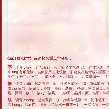
《满江红·咏竹》诗词起名重点字分析：
亭
读音：tíng 起名五行：
火
姓名学笔画：
9
简体笔画：9
亭 tíng 有顶无墙，供休息用的建筑物，多建筑在路旁或花园
亭午（正午，中午）。 笔画数：9； 部首：亠； 笔顺编号：4125
修
读音：xiū 起名五行：
金
姓名学笔画：
10
简体笔画：9
修 xiū 装饰，使完美：修饰。修辞。装修。 整治，恢复完
纂，撰写：修书。修史。修纂。 （学问，品行方面）钻研、学习、锻
泓
读音：hóng 起名五行：
水
姓名学笔画：
9
简体笔画：
泓 hóng 水深而广。 量词，指清水一道或一片：一泓清泉。一泓水