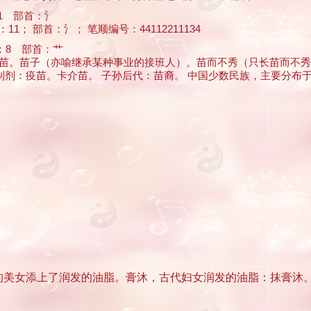
1 部首：氵
； 部首：氵； 笔顺编号：44112211134
8 部首：艹
。幼苗。苗子（亦喻继承某种事业的接班人）。苗而不秀（只长苗而不
疫苗。卡介苗。 子孙后代：苗裔。 中国少数民族，主要分布于 ... 
的美女添上了润发的油脂。膏沐，古代妇女润发的油脂：抹膏沐