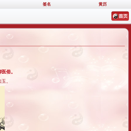
签名
黄历
聊医俗。
如玉。