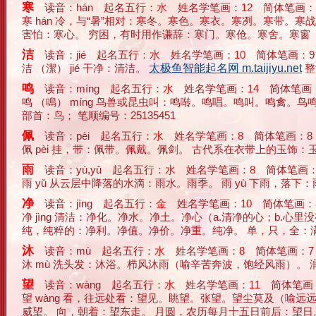
寒
读音：hán 起名五行：
水
姓名学笔画：
12
简体笔画：
寒 hán 冷，与“暑”相对：寒冬。寒色。寒衣。寒冽。寒带
害怕：寒心。 穷困，有时用作谦辞：寒门。寒伧。寒舍。寒窗（喻艰
洁
读音：jié 起名五行：
水
姓名学笔画：
10
简体笔画：9
洁 （潔） jié 干净：清洁。
太极鱼智能起名网 m.taijiyu.net
整
鸣
读音：míng 起名五行：
水
姓名学笔画：
14
简体笔画：
鸣 （鳴） míng 鸟兽或昆虫叫：鸣啭。鸣唱。鸣叫。鸣禽。
部首：鸟； 笔顺编号：25135451
佩
读音：pèi 起名五行：
水
姓名学笔画：
8
简体笔画：8
佩 pèi 挂，带：佩带。佩戴。佩剑。 古代系在衣带上的玉饰：玉
雨
读音：yù,yǔ 起名五行：
水
姓名学笔画：
8
简体笔画：
雨 yǔ 从云层中降落的水滴：雨水。雨季。 雨 yù 下雨，落下：雨
净
读音：jìng 起名五行：
金
姓名学笔画：
10
简体笔画：
净 jìng 清洁：净化。净水。净土。净心（a.清净的心；b.
纯，纯粹的：净利。净值。净价。净重。纯净。 单，只，全：满地净
沐
读音：mù 起名五行：
水
姓名学笔画：
8
简体笔画：7
沐 mù 洗头发：沐浴。栉风沐雨（喻辛苦奔波，饱经风雨）。 润
望
读音：wàng 起名五行：
水
姓名学笔画：
11
简体笔画：
望 wàng 看，往远处看：望见。眺望。张望。望尘莫及（喻
威望。 向，朝着：望东走。 月圆，农历每月十五日前后：望日。 埋怨