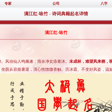
专家
公司
八字
满江红·咏竹 - 诗词典籍起名详情
满江红·咏竹
绿。风动仙人鸣佩遂，雨余净女添膏沐。
未成林，难望凤来栖，
。坐荫从容烦暑退，清心恍惚微香触。历冰霜、不变好风姿，温