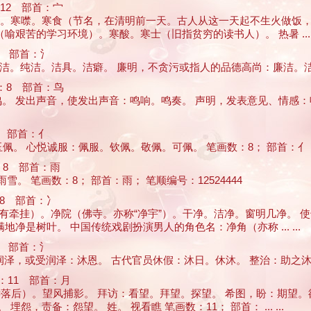
12 部首：宀
。寒战。寒噤。寒食（节名，在清明前一天。古人从这一天起不生火做饭
苦的学习环境）。寒酸。寒士（旧指贫穷的读书人）。 热暑 ... .
 部首：氵
洁。纯洁。洁具。洁癖。 廉明，不贪污或指人的品德高尚：廉洁。洁身自好
8 部首：鸟
鸟鸣。 发出声音，使发出声音：鸣响。鸣奏。 声明，发表意见、情感：
 部首：亻
佩。 心悦诚服：佩服。钦佩。敬佩。可佩。 笔画数：8； 部首：亻； 笔
8 部首：雨
雪。 笔画数：8； 部首：雨； 笔顺编号：12524444
8 部首：冫
心里没有牵挂）。净院（佛寺。亦称“净宇”）。干净。洁净。窗明几净。
是树叶。 中国传统戏剧扮演男人的角色名：净角（亦称 ... ...
 部首：氵
泽，或受润泽：沐恩。 古代官员休假：沐日。休沐。 整治：助之沐椁。 
11 部首：月
远远落后）。望风捕影。 拜访：看望。拜望。探望。 希图，盼：期望
，责备：怨望。 姓。 视看瞧 笔画数：11； 部首： ... ...