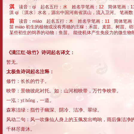
淇
读音：qí 起名五行：
水
姓名学笔画：
12
简体笔画：1
淇 qí 〔淇水〕水名，源出中国河南省淇山，流入卫河。 笔画数：11
苗
读音：miáo 起名五行：
木
姓名学笔画：
11
简体笔画：
苗 miáo 初生的植物或没有秀穗的庄稼：禾苗。麦苗。树苗
某些初生的饲养的动物：鱼苗。 能使机体产生免疫力的微生物制剂：
《满江红·咏竹》诗词起名译文：
暂无。
太极鱼诗词起名注释：
修竹：长长的竹子。
映带：景物彼此衬托。如：山河相映带，万竹争映带。
一泓：yī hóng，一道。
森寒洁绿：指竹子幽深、阴冷、洁净、翠绿。
风动二句：风一吹像仙人身上的玉佩发出鸣响，雨后像洁净
千林尽膏沐。