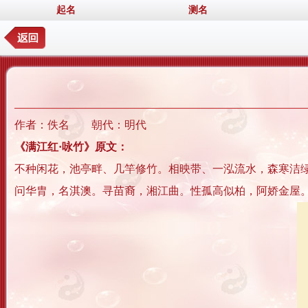
起名
测名
作者：佚名 朝代：明代
《满江红·咏竹》原文：
不种闲花，池亭畔、几竿修竹。相映带、一泓流水，森寒洁
问华胄，名淇澳。寻苗裔，湘江曲。性孤高似柏，阿娇金屋