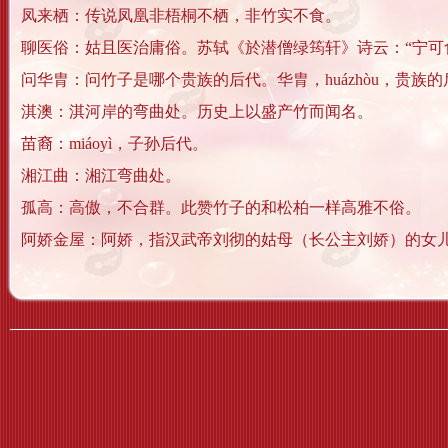
凤来栖：传说凤凰非梧桐不栖，非竹实不食。
聊医俗：姑且医治庸俗。苏轼《於潜僧绿筠轩》诗云：“宁可
问华胄：问竹子是哪个贵族的后代。华胄，huázhòu，贵族
淇澳：淇河岸的弯曲处。历史上以盛产竹而闻名。
苗裔：miáoyì，子孙后代。
湘江曲：湘江弯曲处。
孤高：高傲，不合群。此赞竹子的和松柏一样高雅不俗。
阿娇金屋：阿娇，指汉武帝刘彻的姑母（长公主刘娇）的女