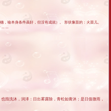
秀穗，喻本身条件虽好，但没有成就）。 形状像苗的：火苗儿。
...
。也指洗沐，润泽：日出雾露除，青松如膏沐；是日值微雨，