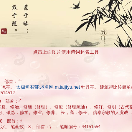
点击上面图片使用诗词起名工具
 部首：亠
里；凉亭。
太极鱼智能起名网 m.taijiyu.net
牡丹亭。 建筑得比较简单
14512
 部首：亻
美：修复。修治。修缮（修理）。修浚（修理疏通）。修好。修明（古代
炼：修学。修业。修养。 长，高：修长。 信奉宗教的人虔诚 ... .
8 部首：氵
。 笔画数：8； 部首：氵； 笔顺编号：44151554