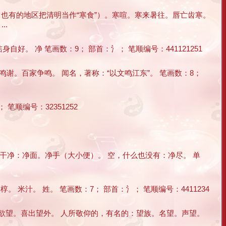
，也有的地区把清明当作“寒食”）。寒喧。寒来暑往。唇亡齿寒。
..
。 净 笔画数：9； 部首：氵； 笔顺编号：441121251
鸣谢。百家争鸣。 闻名，著称：“以文鸣江东”。 笔画数：8；
顺编号：32351252
 使干净：净面。净手（大小便）。 空，什么也没有：净尽。 单
米汁。 姓。 笔画数：7； 部首：氵； 笔顺编号：4411234
。欲望。喜出望外。 人所敬仰的，有名的：望族。名望。声望。