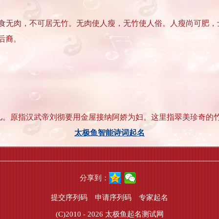
食无肉，不可居无竹。无肉使人瘦，无竹使人俗。人瘦尚可肥，
的后裔。
儿。原指汉武帝刘彻要用金屋接纳阿娇为妇。这里指翠美珍奇的
太极鱼智能诗词起名
分享到：
提交序列码
申请序列码
专家起名
(C)2010 - 2026
太极鱼起名测试网