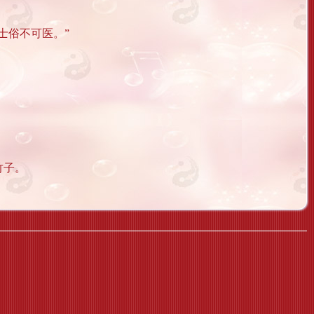
士俗不可医。”
竹子。