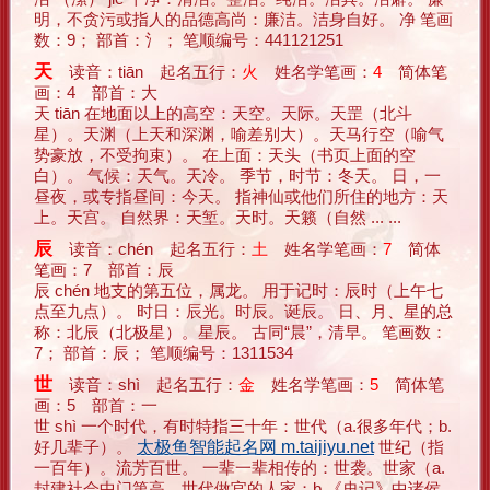
明，不贪污或指人的品德高尚：廉洁。洁身自好。 净 笔画
数：9； 部首：氵； 笔顺编号：441121251
天
读音：tiān 起名五行：
火
姓名学笔画：
4
简体笔
画：4 部首：大
天 tiān 在地面以上的高空：天空。天际。天罡（北斗
星）。天渊（上天和深渊，喻差别大）。天马行空（喻气
势豪放，不受拘束）。 在上面：天头（书页上面的空
白）。 气候：天气。天冷。 季节，时节：冬天。 日，一
昼夜，或专指昼间：今天。 指神仙或他们所住的地方：天
上。天宫。 自然界：天堑。天时。天籁（自然 ... ...
辰
读音：chén 起名五行：
土
姓名学笔画：
7
简体
笔画：7 部首：辰
辰 chén 地支的第五位，属龙。 用于记时：辰时（上午七
点至九点）。 时日：辰光。时辰。诞辰。 日、月、星的总
称：北辰（北极星）。星辰。 古同“晨”，清早。 笔画数：
7； 部首：辰； 笔顺编号：1311534
世
读音：shì 起名五行：
金
姓名学笔画：
5
简体笔
画：5 部首：一
世 shì 一个时代，有时特指三十年：世代（a.很多年代；b.
好几辈子）。
太极鱼智能起名网 m.taijiyu.net
世纪（指
一百年）。流芳百世。 一辈一辈相传的：世袭。世家（a.
封建社会中门第高，世代做官的人家；b.《史记》中诸侯