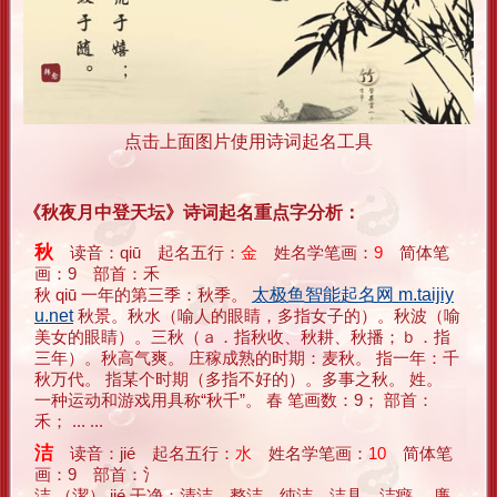
点击上面图片使用诗词起名工具
《秋夜月中登天坛》诗词起名重点字分析：
秋
读音：qiū 起名五行：
金
姓名学笔画：
9
简体笔
画：9 部首：禾
秋 qiū 一年的第三季：秋季。
太极鱼智能起名网 m.taijiy
u.net
秋景。秋水（喻人的眼睛，多指女子的）。秋波（喻
美女的眼睛）。三秋（ａ．指秋收、秋耕、秋播；ｂ．指
三年）。秋高气爽。 庄稼成熟的时期：麦秋。 指一年：千
秋万代。 指某个时期（多指不好的）。多事之秋。 姓。
一种运动和游戏用具称“秋千”。 春 笔画数：9； 部首：
禾； ... ...
洁
读音：jié 起名五行：
水
姓名学笔画：
10
简体笔
画：9 部首：氵
洁 （潔） jié 干净：清洁。整洁。纯洁。洁具。洁癖。 廉