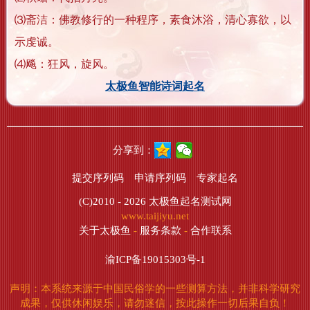
⑶斋洁：佛教修行的一种程序，素食沐浴，清心寡欲，以
示虔诚。
⑷飚：狂风，旋风。
太极鱼智能诗词起名
分享到：
提交序列码
申请序列码
专家起名
(C)2010 - 2026
太极鱼起名测试网
www.taijiyu.net
关于太极鱼
-
服务条款
-
合作联系
渝ICP备19015303号-1
声明：本系统来源于中国民俗学的一些测算方法，并非科学研究
成果，仅供休闲娱乐，请勿迷信，按此操作一切后果自负！