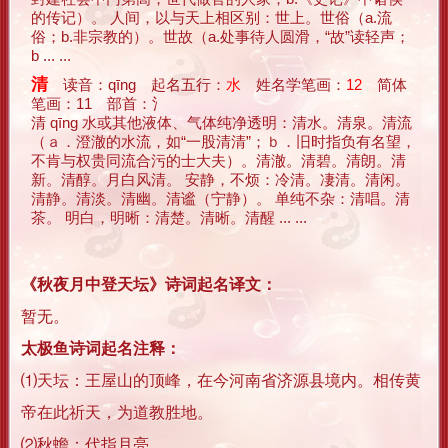
的传记）。 人间，以与天上相区别：世上。世俗（a.流
俗；b.非宗教的）。世故（a.处事待人圆滑，“故”读轻声；
b ... ...
清
读音：qīng 起名五行：
水
姓名学笔画：
12
简体
笔画：11 部首：氵
清 qīng 水或其他液体、气体纯净透明：清水。清泉。清流
（ａ．澄澈的水流，如“一股清清”；ｂ．旧时指负有名望，
不肯与权贵同流合污的士大夫）。清澈。清碧。清朗。清
新。清醇。月白风清。 安静，不烦：冷清。凄清。清闲。
清静。清淡。清幽。清谧（宁静）。 单纯不杂：清唱。清
茶。 明白，明晰：清楚。清晰。清醒 ... ...
《秋夜月中登天坛》诗词起名译文：
暂无。
太极鱼诗词起名注释：
⑴天坛：王屋山的顶峰，在今河南省济源县境内。相传黄
帝在此祈天，为道教胜地。
⑵秋蟾：代指月亮。