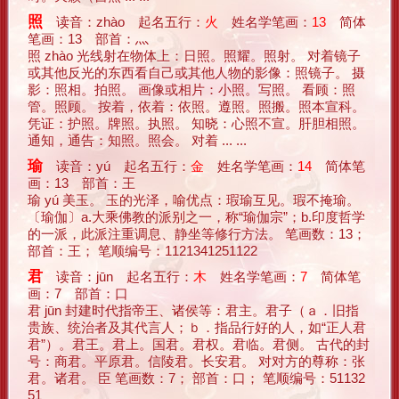
照
读音：zhào 起名五行：
火
姓名学笔画：
13
简体
笔画：13 部首：灬
照 zhào 光线射在物体上：日照。照耀。照射。 对着镜子
或其他反光的东西看自己或其他人物的影像：照镜子。 摄
影：照相。拍照。 画像或相片：小照。写照。 看顾：照
管。照顾。 按着，依着：依照。遵照。照搬。照本宣科。
凭证：护照。牌照。执照。 知晓：心照不宣。肝胆相照。
通知，通告：知照。照会。 对着 ... ...
瑜
读音：yú 起名五行：
金
姓名学笔画：
14
简体笔
画：13 部首：王
瑜 yú 美玉。 玉的光泽，喻优点：瑕瑜互见。瑕不掩瑜。
〔瑜伽〕a.大乘佛教的派别之一，称“瑜伽宗”；b.印度哲学
的一派，此派注重调息、静坐等修行方法。 笔画数：13；
部首：王； 笔顺编号：1121341251122
君
读音：jūn 起名五行：
木
姓名学笔画：
7
简体笔
画：7 部首：口
君 jūn 封建时代指帝王、诸侯等：君主。君子（ａ．旧指
贵族、统治者及其代言人；ｂ．指品行好的人，如“正人君
君”）。君王。君上。国君。君权。君临。君侧。 古代的封
号：商君。平原君。信陵君。长安君。 对对方的尊称：张
君。诸君。 臣 笔画数：7； 部首：口； 笔顺编号：51132
51