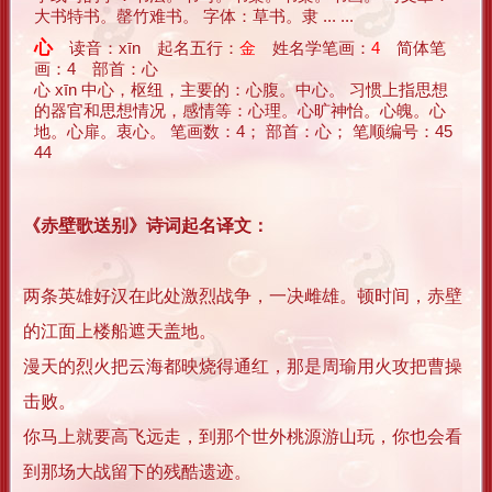
大书特书。罄竹难书。 字体：草书。隶 ... ...
心
读音：xīn 起名五行：
金
姓名学笔画：
4
简体笔
画：4 部首：心
心 xīn 中心，枢纽，主要的：心腹。中心。 习惯上指思想
的器官和思想情况，感情等：心理。心旷神怡。心魄。心
地。心扉。衷心。 笔画数：4； 部首：心； 笔顺编号：45
44
《赤壁歌送别》诗词起名译文：
两条英雄好汉在此处激烈战争，一决雌雄。顿时间，赤壁
的江面上楼船遮天盖地。
漫天的烈火把云海都映烧得通红，那是周瑜用火攻把曹操
击败。
你马上就要高飞远走，到那个世外桃源游山玩，你也会看
到那场大战留下的残酷遗迹。