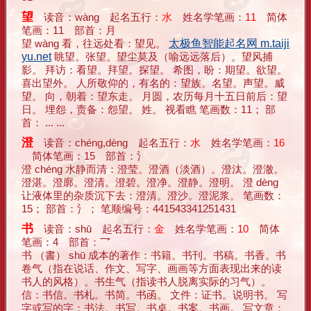
望
读音：wàng 起名五行：
水
姓名学笔画：
11
简体
笔画：11 部首：月
望 wàng 看，往远处看：望见。
太极鱼智能起名网 m.taiji
yu.net
眺望。张望。望尘莫及（喻远远落后）。望风捕
影。 拜访：看望。拜望。探望。 希图，盼：期望。欲望。
喜出望外。 人所敬仰的，有名的：望族。名望。声望。威
望。 向，朝着：望东走。 月圆，农历每月十五日前后：望
日。 埋怨，责备：怨望。 姓。 视看瞧 笔画数：11； 部
首： ... ...
澄
读音：chéng,dèng 起名五行：
水
姓名学笔画：
16
简体笔画：15 部首：氵
澄 chéng 水静而清：澄莹。澄酒（淡酒）。澄汰。澄澈。
澄湛。澄廓。澄清。澄碧。澄净。澄静。澄明。 澄 dèng
让液体里的杂质沉下去：澄清。澄沙。澄泥浆。 笔画数：
15； 部首：氵； 笔顺编号：441543341251431
书
读音：shū 起名五行：
金
姓名学笔画：
10
简体
笔画：4 部首：乛
书 （書） shū 成本的著作：书籍。书刊。书稿。书香。书
卷气（指在说话、作文、写字、画画等方面表现出来的读
书人的风格）。书生气（指读书人脱离实际的习气）。
信：书信。书札。书简。书函。 文件：证书。说明书。 写
字或写的字：书法。书写。书桌。书案。书画。 写文章：