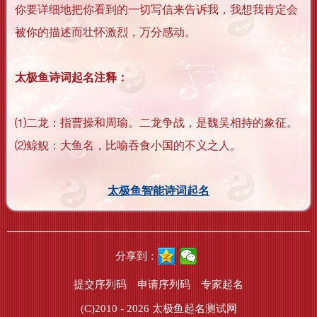
你要详细地把你看到的一切写信来告诉我，我想我肯定会
被你的描述而壮怀激烈，万分感动。
太极鱼诗词起名注释：
⑴二龙：指曹操和周瑜。二龙争战，是魏吴相持的象征。
⑵鲸鲵：大鱼名，比喻吞食小国的不义之人。
太极鱼智能诗词起名
分享到：
提交序列码
申请序列码
专家起名
(C)2010 - 2026
太极鱼起名测试网