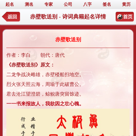
起名
测名
专家
公司
八字
签名
黄历
赤壁歌送别 - 诗词典籍起名详情
赤壁歌送别
作者：李白 朝代：唐代
《赤壁歌送别》原文：
二龙争战决雌雄，赤壁楼船扫地空。
烈火张天照云海，周瑜于此破曹公。
君去沧江望澄碧，鲸鲵唐突留馀迹。
一一书来报故人，我欲因之壮心魄。