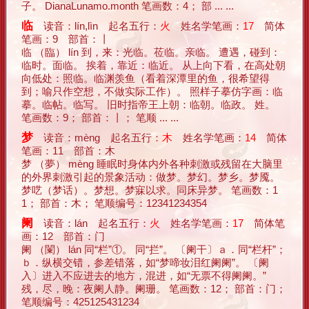
子。 DianaLunamo.month 笔画数：4； 部 ... ...
临
读音：lín,lìn 起名五行：
火
姓名学笔画：
17
简体
笔画：9 部首：丨
临 （臨） lín 到，来：光临。莅临。亲临。 遭遇，碰到：
临时。面临。 挨着，靠近：临近。 从上向下看，在高处朝
向低处：照临。临渊羡鱼（看着深潭里的鱼，很希望得
到；喻只作空想，不做实际工作）。 照样子摹仿字画：临
摹。临帖。临写。 旧时指帝王上朝：临朝。临政。 姓。
笔画数：9； 部首：丨； 笔顺 ... ...
梦
读音：mèng 起名五行：
木
姓名学笔画：
14
简体
笔画：11 部首：木
梦 （夢） mèng 睡眠时身体内外各种刺激或残留在大脑里
的外界刺激引起的景象活动：做梦。梦幻。梦乡。梦魇。
梦呓（梦话）。梦想。梦寐以求。同床异梦。 笔画数：1
1； 部首：木； 笔顺编号：12341234354
阑
读音：lán 起名五行：
火
姓名学笔画：
17
简体笔
画：12 部首：门
阑 （闌） lán 同“栏”①。 同“拦”。 〔阑干〕ａ．同“栏杆”；
ｂ．纵横交错，参差错落，如“梦啼妆泪红阑阑”。 〔阑
入〕进入不应进去的地方，混进，如“无票不得阑阑。”
残，尽，晚：夜阑人静。阑珊。 笔画数：12； 部首：门；
笔顺编号：425125431234