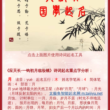
点击上面图片使用诗词起名工具
《应天长·一钩初月临妆镜》诗词起名重点字分析：
月
读音：yuè 起名五行：
木
姓名学笔画：
4
简体笔
画：4 部首：月
月 yuè 地球最大的天然卫星（亦称“月亮”、“月球”）：月光
（月球反射太阳的光）。
太极鱼智能起名网 m.taijiyu.net
月蚀。 计时单位：一月。月份。岁月不居（时光不停地流
逝）。 按月出现的，每月的：月刊。月薪。 形状像月亮
的，圆的：月饼。月琴。 妇女产后一个月以内的时间：月