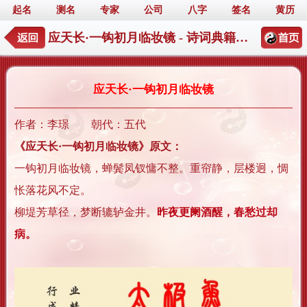
起名
测名
专家
公司
八字
签名
黄历
应天长·一钩初月临妆镜 - 诗词典籍起名详情
应天长·一钩初月临妆镜
作者：李璟 朝代：五代
《应天长·一钩初月临妆镜》原文：
一钩初月临妆镜，蝉鬓凤钗慵不整。重帘静，层楼迥，惆
怅落花风不定。
柳堤芳草径，梦断辘轳金井。
昨夜更阑酒醒，春愁过却
病。