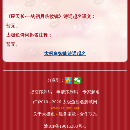
《应天长·一钩初月临妆镜》诗词起名译文：
暂无。
太极鱼诗词起名注释：
暂无。
太极鱼智能诗词起名
分享到：
提交序列码
申请序列码
专家起名
(C)2010 - 2026
太极鱼起名测试网
www.taijiyu.net
关于太极鱼
-
服务条款
-
合作联系
渝ICP备19015303号-1