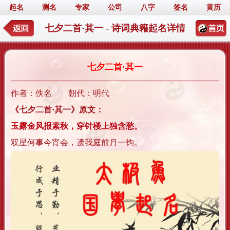
起名
测名
专家
公司
八字
签名
黄历
七夕二首·其一 - 诗词典籍起名详情
七夕二首·其一
作者：佚名 朝代：明代
《七夕二首·其一》原文：
玉露金风报素秋，穿针楼上独含愁。
双星何事今宵会，遗我庭前月一钩。