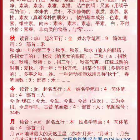
净。素淡。素妆。素雅。素描。 洁白的绢：尺素（用绸子
写的信）。 本来的，质朴、不加修饰的：素质。素养。素
性。素友（真诚淳朴的朋友）。 物的基本成分：色素。毒
素。维生素。 向来：素来。素常。素志。平素。 白，不付
代价：素餐。 非肉类的食品，与“荤 ... ...
秋
读音：qiū 起名五行：
金
姓名学笔画：
9
简体笔
画：9 部首：禾
秋 qiū 一年的第三季：秋季。秋景。秋水（喻人的眼睛，
多指女子的）。秋波（喻美女的眼睛）。三秋（ａ．指秋
收、秋耕、秋播；ｂ．指三年）。秋高气爽。 庄稼成熟的
时期：麦秋。 指一年：千秋万代。 指某个时期（多指不好
的）。多事之秋。 姓。 一种运动和游戏用具称“秋千”。 春
笔画数：9； 部首：禾； ... ...
今
读音：jīn 起名五行：
木
姓名学笔画：
4
简体笔
画：4 部首：人
今 jīn 现在：今天。今生。今世。今番（这次）。古为今
用。今是昨非。 古昔 笔画数：4； 部首：人； 笔顺编号：
3445
月
读音：yuè 起名五行：
木
姓名学笔画：
4
简体笔
画：4 部首：月
月 yuè 地球最大的天然卫星（亦称“月亮”、“月球”）：月光
（月球反射太阳的光）。
太极鱼智能起名网 m.taijiyu.net