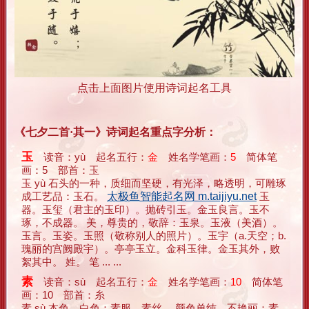
点击上面图片使用诗词起名工具
《七夕二首·其一》诗词起名重点字分析：
玉
读音：yù 起名五行：
金
姓名学笔画：
5
简体笔
画：5 部首：玉
玉 yù 石头的一种，质细而坚硬，有光泽，略透明，可雕琢
成工艺品：玉石。
太极鱼智能起名网 m.taijiyu.net
玉
器。玉玺（君主的玉印）。抛砖引玉。金玉良言。玉不
琢，不成器。 美，尊贵的，敬辞：玉泉。玉液（美酒）。
玉言。玉姿。玉照（敬称别人的照片）。玉宇（a.天空；b.
瑰丽的宫阙殿宇）。亭亭玉立。金科玉律。金玉其外，败
絮其中。 姓。 笔 ... ...
素
读音：sù 起名五行：
金
姓名学笔画：
10
简体笔
画：10 部首：糸
素 sù 本色，白色：素服。素丝。 颜色单纯，不艳丽：素