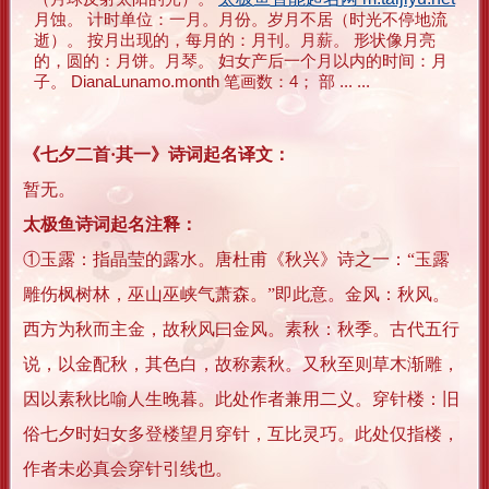
月蚀。 计时单位：一月。月份。岁月不居（时光不停地流
逝）。 按月出现的，每月的：月刊。月薪。 形状像月亮
的，圆的：月饼。月琴。 妇女产后一个月以内的时间：月
子。 DianaLunamo.month 笔画数：4； 部 ... ...
《七夕二首·其一》诗词起名译文：
暂无。
太极鱼诗词起名注释：
①玉露：指晶莹的露水。唐杜甫《秋兴》诗之一：“玉露
雕伤枫树林，巫山巫峡气萧森。”即此意。金风：秋风。
西方为秋而主金，故秋风曰金风。素秋：秋季。古代五行
说，以金配秋，其色白，故称素秋。又秋至则草木渐雕，
因以素秋比喻人生晚暮。此处作者兼用二义。穿针楼：旧
俗七夕时妇女多登楼望月穿针，互比灵巧。此处仅指楼，
作者未必真会穿针引线也。