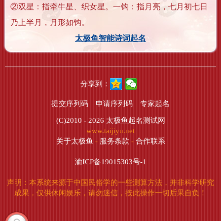
②双星：指牵牛星、织女星。一钩：指月亮，七月初七日
乃上半月，月形如钩。
太极鱼智能诗词起名
分享到：
提交序列码
申请序列码
专家起名
(C)2010 - 2026
太极鱼起名测试网
www.taijiyu.net
关于太极鱼
-
服务条款
-
合作联系
渝ICP备19015303号-1
声明：本系统来源于中国民俗学的一些测算方法，并非科学研究
成果，仅供休闲娱乐，请勿迷信，按此操作一切后果自负！