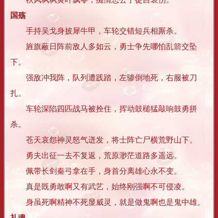
国殇
手持吴戈身披犀牛甲，车轮交错短兵相厮杀。
旌旗蔽日阵前敌人多如云，勇士争先哪怕乱箭交坠
下。
强敌冲我阵，队列遭践踏，左骖倒地死，右服被刀
扎。
车轮深陷四匹战马被拴住，挥动鼓槌猛敲响鼓勇拼
杀。
苍天哀怨神灵怒气迸发，将士阵亡尸横荒野山下。
勇夫出征一去不复返，荒原渺茫道路多遥远。
佩带长剑秦弓拿在手，身首分离雄心永不变。
真是既勇敢啊又有武艺，始终刚强啊不可侵凌。
身虽死啊精神不死显威灵，就是做鬼啊也是鬼中雄。
礼魂