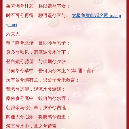
采芳洲兮杜若，将以遗兮下女；
时不可兮再得，聊逍遥兮容与。
太极鱼智能起名网 m.taiji
yu.net
湘夫人
帝子降兮北渚，目眇眇兮愁予；
袅袅兮秋风，洞庭波兮木叶下；
登白薠兮骋望，与佳期兮夕张；
鸟何萃兮苹中，罾何为兮木上？(苹 通：蘋)
沅有茝兮醴有兰，思公子兮未敢言；
荒忽兮远望，观流水兮潺湲；
麋何食兮庭中，蛟何为兮水裔；
朝驰余马兮江皋，夕济兮西澨；
闻佳人兮召余，将腾驾兮偕逝；
筑室兮水中，葺之兮荷盖；