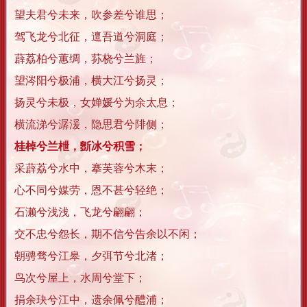
望夫君兮未来，吹参差兮谁思；
驾飞龙兮北征，邅吾道兮洞庭；
薜荔柏兮蕙绸，荪桡兮兰旌；
望涔阳兮极浦，横大江兮扬灵；
扬灵兮未极，女婵媛兮为余太息；
横流涕兮潺湲，隐思君兮陫侧；
桂棹兮兰枻，斵冰兮积雪；
采薜荔兮水中，搴芙蓉兮木末；
心不同兮媒劳，恩不甚兮轻绝；
石濑兮浅浅，飞龙兮翩翩；
交不忠兮怨长，期不信兮告余以不闲；
朝骋骛兮江皋，夕弭节兮北渚；
鸟次兮屋上，水周兮堂下；
捐余玦兮江中，遗余佩兮醴浦；