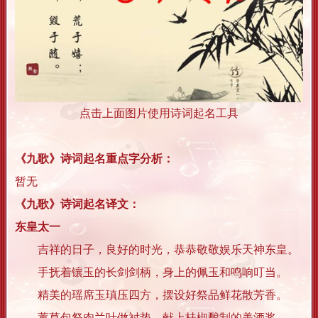
点击上面图片使用诗词起名工具
《九歌》诗词起名重点字分析：
暂无
《九歌》诗词起名译文：
东皇太一
吉祥的日子，良好的时光，恭恭敬敬娱乐天神东皇。
手抚着镶玉的长剑剑柄，身上的佩玉和鸣响叮当。
精美的瑶席玉瑱压四方，摆设好祭品鲜花散芳香。
蕙草包祭肉兰叶做衬垫，献上桂椒酿制的美酒浆。