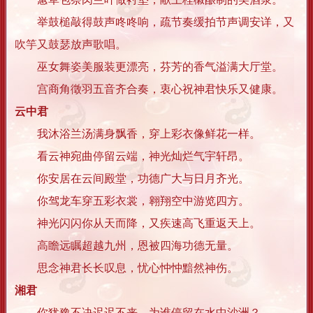
举鼓槌敲得鼓声咚咚响，疏节奏缓拍节声调安详，又
吹竽又鼓瑟放声歌唱。
巫女舞姿美服装更漂亮，芬芳的香气溢满大厅堂。
宫商角徵羽五音齐合奏，衷心祝神君快乐又健康。
云中君
我沐浴兰汤满身飘香，穿上彩衣像鲜花一样。
看云神宛曲停留云端，神光灿烂气宇轩昂。
你安居在云间殿堂，功德广大与日月齐光。
你驾龙车穿五彩衣裳，翱翔空中游览四方。
神光闪闪你从天而降，又疾速高飞重返天上。
高瞻远瞩超越九州，恩被四海功德无量。
思念神君长长叹息，忧心忡忡黯然神伤。
湘君
你犹豫不决迟迟不来，为谁停留在水中沙洲？