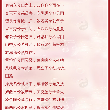
表独立兮山之上，云容容兮而在下；
杳冥冥兮羌昼晦，东风飘兮神灵雨；
留灵修兮憺忘归，岁既晏兮孰华予；
采三秀兮于山间，石磊磊兮葛蔓蔓；
怨公子兮怅忘归，君思我兮不得闲；
山中人兮芳杜若，饮石泉兮荫松柏；
君思我兮然疑作；
雷填填兮雨冥冥，猿啾啾兮狖夜鸣；
风飒飒兮木萧萧，思公子兮徒离忧。
国殇
操吴戈兮被犀甲，车错毂兮短兵接；
旌蔽日兮敌若云，矢交坠兮士争先；
凌余阵兮躐余行，左骖殪兮右刃伤；
霾两轮兮絷四马，援玉枹兮击鸣鼓；