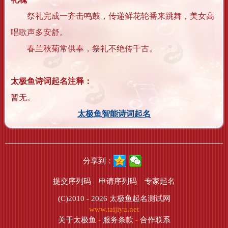
祭礼完成一齐击鸣鼓，传递鲜花轮番来跳舞，美女高
唱歌声多安舒。
春兰秋菊常供奉，祭礼不绝传千古。
太极鱼诗词起名注释：
暂无。
太极鱼智能诗词起名
分享到：
提交序列码
申请序列码
专家起名
(C)2010 - 2026
太极鱼起名测试网
www.taijiyu.net
关于太极鱼
-
服务条款
-
合作联系