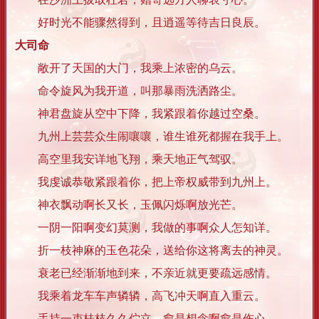
好时光不能骤然得到，且逍遥等待吉日良辰。
大司命
敞开了天国的大门，我乘上浓密的乌云。
命令旋风为我开道，叫那暴雨洗洒路尘。
神君盘旋从空中下降，我紧跟着你越过空桑。
九州上芸芸众生闹嚷嚷，谁生谁死都握在我手上。
高空里我安详地飞翔，乘天地正气驾驭。
我虔诚恭敬紧跟着你，把上帝权威带到九州上。
神衣飘动啊长又长，玉佩闪烁啊放光芒。
一阴一阳啊变幻莫测，我做的事啊众人怎知详。
折一枝神麻的玉色花朵，送给你这将离去的神灵。
衰老已经渐渐地到来，不亲近就更要疏远感情。
我乘着龙车车声辚辚，高飞冲天啊直入重云。
手持一束桂枝久久伫立，愈是想念啊愈是伤心。