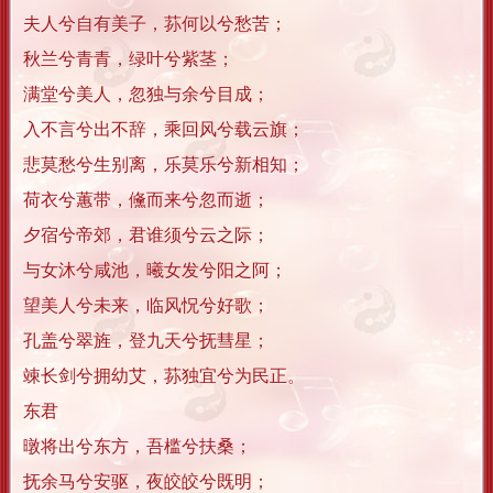
夫人兮自有美子，荪何以兮愁苦；
秋兰兮青青，绿叶兮紫茎；
满堂兮美人，忽独与余兮目成；
入不言兮出不辞，乘回风兮载云旗；
悲莫愁兮生别离，乐莫乐兮新相知；
荷衣兮蕙带，儵而来兮忽而逝；
夕宿兮帝郊，君谁须兮云之际；
与女沐兮咸池，曦女发兮阳之阿；
望美人兮未来，临风怳兮好歌；
孔盖兮翠旌，登九天兮抚彗星；
竦长剑兮拥幼艾，荪独宜兮为民正。
东君
暾将出兮东方，吾槛兮扶桑；
抚余马兮安驱，夜皎皎兮既明；