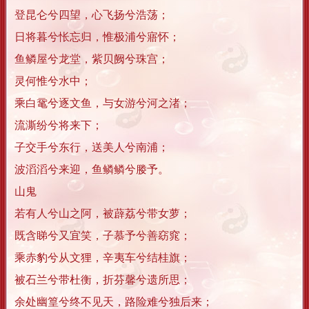
登昆仑兮四望，心飞扬兮浩荡；
日将暮兮怅忘归，惟极浦兮寤怀；
鱼鳞屋兮龙堂，紫贝阙兮珠宫；
灵何惟兮水中；
乘白鼋兮逐文鱼，与女游兮河之渚；
流澌纷兮将来下；
子交手兮东行，送美人兮南浦；
波滔滔兮来迎，鱼鳞鳞兮媵予。
山鬼
若有人兮山之阿，被薜荔兮带女萝；
既含睇兮又宜笑，子慕予兮善窈窕；
乘赤豹兮从文狸，辛夷车兮结桂旗；
被石兰兮带杜衡，折芬馨兮遗所思；
余处幽篁兮终不见天，路险难兮独后来；