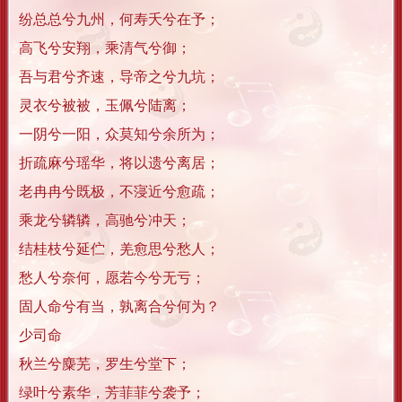
纷总总兮九州，何寿夭兮在予；
高飞兮安翔，乘清气兮御；
吾与君兮齐速，导帝之兮九坑；
灵衣兮被被，玉佩兮陆离；
一阴兮一阳，众莫知兮余所为；
折疏麻兮瑶华，将以遗兮离居；
老冉冉兮既极，不寖近兮愈疏；
乘龙兮辚辚，高驰兮冲天；
结桂枝兮延伫，羌愈思兮愁人；
愁人兮奈何，愿若今兮无亏；
固人命兮有当，孰离合兮何为？
少司命
秋兰兮麋芜，罗生兮堂下；
绿叶兮素华，芳菲菲兮袭予；