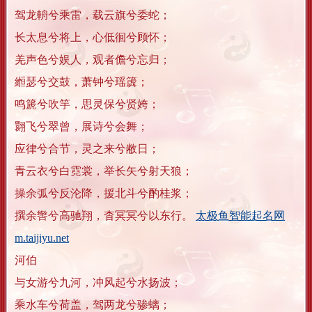
驾龙輈兮乘雷，载云旗兮委蛇；
长太息兮将上，心低徊兮顾怀；
羌声色兮娱人，观者儋兮忘归；
縆瑟兮交鼓，萧钟兮瑶簴；
鸣篪兮吹竽，思灵保兮贤姱；
翾飞兮翠曾，展诗兮会舞；
应律兮合节，灵之来兮敝日；
青云衣兮白霓裳，举长矢兮射天狼；
操余弧兮反沦降，援北斗兮酌桂浆；
撰余辔兮高驰翔，杳冥冥兮以东行。
太极鱼智能起名网
m.taijiyu.net
河伯
与女游兮九河，冲风起兮水扬波；
乘水车兮荷盖，驾两龙兮骖螭；