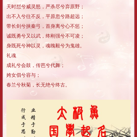
天时怼兮威灵怒，严杀尽兮弃原野；
出不入兮往不反，平原忽兮路超远；
带长剑兮挟秦弓，首身离兮心不惩；
诚既勇兮又以武，终刚强兮不可凌；
身既死兮神以灵，魂魄毅兮为鬼雄。
礼魂
成礼兮会鼓，传芭兮代舞；
姱女倡兮容与；
春兰兮秋菊，长无绝兮终古。