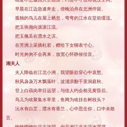
早晨在江边急速奔走，傍晚泊舟在北洲停留。
孤独的鸟儿在屋上栖息，弯弯的江水在堂前缓流。
把玉块抛向滚滚江流。
把玉佩丢在澧水之滨。
在芳洲上采摘杜若，赠给下女聊表寸心。
时光匆匆不会再来，放宽心怀静候佳音。
湘夫人
夫人降临在江北小洲，我望眼欲穿心中哀愁。
秋风袅袅万木飘落叶，波涌浪翻千里洞庭秋。
登上白薠岗举目远望，与佳人约会相见黄昏后。
鸟儿为啥聚集水草里，鱼网为啥挂在树枝头？
沅水有白芷，澧水有香兰，心中思念你，口中未敢
言。
恍恍惚惚向远方张望，但见湘江北去流水潺潺。