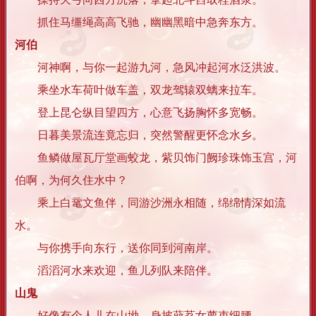
抓住马缰绳高高飞驰，幽幽黑暗中急奔东方。
河伯
河神啊，与你一起游九河，急风冲起河水泛洪波。
乘坐水车荷叶做车盖，双龙驾辕双螭来拉车。
登上昆仑纵目望四方，心意飞扬胸怀多宽畅。
日暮美景流连竟忘归，突然警醒更怀念水乡。
鱼鳞做屋瓦厅堂画蛟龙，紫贝饰门阙珍珠饰玉宫，河
伯啊，为何久住水中？
乘上白鼋文鱼伴，同游沙洲永相随，绵绵情深如流
水。
与你携手向东行，送你同到河南岸。
滔滔河水来欢迎，鱼儿列队来陪伴。
山鬼
好像有个人儿在山坳，身披薜荔女萝束细腰。