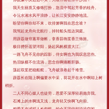
我天生丽质又修饰打扮，急流中驾起芳香的桂舟。
令沅水湘水风平浪静，让长江安安静静地流。
盼望你啊你却不来，吹排箫啊我在思念谁？
我驾起龙舟向北航行，掉转船头抵达洞庭。
用薜荔做帘蕙草做帐，拿香荪饰桨香兰饰旌。
极目骋怀遥望涔阳，扬起风帆横渡大江。
一路飞舟不见你的踪影，侍女啊也为我叹息悲伤。
热泪纵横不住流淌，思念你啊痛断肝肠。
荡起双桨把稳船舵，飞舟破浪卷起千堆雪。
薜荔长在陆上啊偏要水中采，荷花开在水中啊却上树
梢折。
二人不同心媒人也徒劳，恩爱不深厚轻易抛弃我。
石滩上的水啊浅又浅，龙舟轻又快啊飞向前。
相爱不忠诚招人长怨恨，约会不守信却说没空闲。