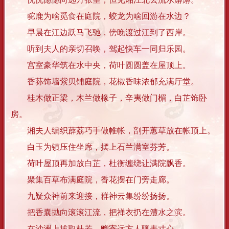
驼鹿为啥觅食在庭院，蛟龙为啥回游在水边？
早晨在江边跃马飞驰，傍晚渡过江到了西岸。
听到夫人的亲切召唤，驾起快车一同归乐园。
宫室豪华筑在水中央，荷叶圆圆盖在屋顶上。
香荪饰墙紫贝铺庭院，花椒香味浓郁充满厅堂。
桂木做正梁，木兰做椽子，辛夷做门楣，白芷饰卧
房。
湘夫人编织薜荔巧手做帷帐，剖开蕙草放在帐顶上。
白玉为镇压住坐席，摆上石兰满室芬芳。
荷叶屋顶再加放白芷，杜衡缠绕让满院飘香。
聚集百草布满庭院，香花摆在门旁走廊。
九疑众神前来迎接，群神云集纷纷扬扬。
把香囊抛向滚滚江流，把禅衣扔在澧水之滨。
在沙洲上拔取杜若，赠寄远方人聊表寸心。