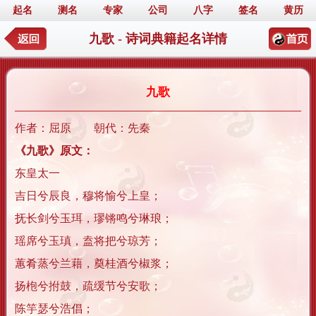
起名
测名
专家
公司
八字
签名
黄历
九歌 - 诗词典籍起名详情
九歌
作者：屈原 朝代：先秦
《九歌》原文：
东皇太一
吉日兮辰良，穆将愉兮上皇；
抚长剑兮玉珥，璆锵鸣兮琳琅；
瑶席兮玉瑱，盍将把兮琼芳；
蕙肴蒸兮兰藉，奠桂酒兮椒浆；
扬枹兮拊鼓，疏缓节兮安歌；
陈竽瑟兮浩倡；