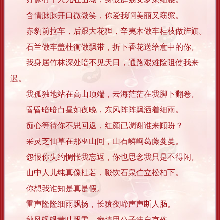
含情脉脉开口微微笑，你爱我啊美丽又窈窕。
赤豹前拉车，后跟大花狸，辛夷木做车桂枝做旌旗。
石兰做车盖杜衡做飘带，折下香花送给意中的你。
我身居竹林深处暗不见天日，通路艰难险阻使我来
迟。
我孤独地站在高山顶端，云海茫茫在我脚下翻卷。
昏昏暗暗白昼如夜晚，东风阵阵飘洒着细雨。
痴心等待你不思回返，红颜已凋谢谁来顾盼？
采灵芝仙草在那巫山间，山石嶙峋葛藤蔓蔓。
怨恨你失约惆怅我忘返，你也思念我只是不得闲。
山中人儿纯真像杜若，啜饮石泉伫立松柏下。
你想我谁知是真是假。
雷声隆隆细雨飘扬，长猿夜啼声声断人肠。
秋风飒飒黄叶飘零，痴情思公子徒自哀伤。