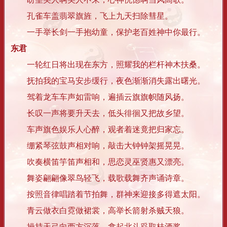
孔雀车盖翡翠旗旌，飞上九天扫除彗星。
一手举长剑一手抱幼童，保护老百姓神中你最行。
东君
一轮红日将出现在东方，照耀我的栏杆神木扶桑。
抚拍我的宝马安步缓行，夜色渐渐消失露出曙光。
驾着龙车车声如雷响，遍插云旗旗帜随风扬。
长叹一声将要升天去，低头徘徊又把故乡望。
车声旗色娱乐人心醉，观者着迷竟把归家忘。
绷紧琴弦鼓声相对响，敲击大钟钟架摇晃晃。
吹奏横笛竽笛声相和，思恋灵巫贤惠又漂亮。
舞姿翩翩像翠鸟轻飞，载歌载舞齐声诵诗章。
按照音律唱踏着节拍舞，群神来迎接多得遮太阳。
青云做衣白霓做裙裳，高举长箭射杀贼天狼。
操持天弓向西方沉落，拿起北斗舀取桂酒浆。