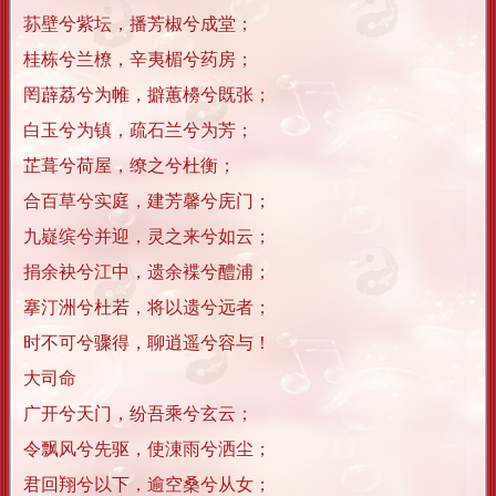
荪壁兮紫坛，播芳椒兮成堂；
桂栋兮兰橑，辛夷楣兮药房；
罔薜荔兮为帷，擗蕙櫋兮既张；
白玉兮为镇，疏石兰兮为芳；
芷葺兮荷屋，缭之兮杜衡；
合百草兮实庭，建芳馨兮庑门；
九嶷缤兮并迎，灵之来兮如云；
捐余袂兮江中，遗余褋兮醴浦；
搴汀洲兮杜若，将以遗兮远者；
时不可兮骤得，聊逍遥兮容与！
大司命
广开兮天门，纷吾乘兮玄云；
令飘风兮先驱，使涷雨兮洒尘；
君回翔兮以下，逾空桑兮从女；