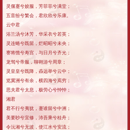
灵偃蹇兮姣服，芳菲菲兮满堂；
五音纷兮繁会，君欣欣兮乐康。
云中君
浴兰汤兮沐芳，华采衣兮若英；
灵连蜷兮既留，烂昭昭兮未央；
謇将憺兮寿宫，与日月兮齐光；
龙驾兮帝服，聊翱游兮周章；
灵皇皇兮既降，猋远举兮云中；
览冀洲兮有余，横四海兮焉穷；
思夫君兮太息，极劳心兮忡忡；
湘君
君不行兮夷犹，蹇谁留兮中洲；
美要眇兮宜修，沛吾乘兮桂舟；
令沅湘兮无波，使江水兮安流；