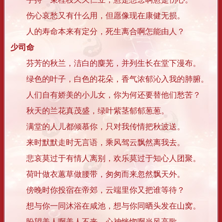
伤心哀愁又有什么用，但愿像现在康健无损。
人的寿命本来有定分，死生离合啊怎能由人？
少司命
芬芳的秋兰，洁白的麋芜，并列生长在堂下漫布。
绿色的叶子，白色的花朵，香气浓郁沁入我的肺腑。
人们自有娇美的小儿女，你为何还要替他们愁苦？
秋天的兰花真茂盛，绿叶紫茎郁郁葱葱。
满堂的人儿都倾慕你，只对我传情把秋波送。
来时默默走时无言语，乘风驾云飘然离我去。
悲哀莫过于有情人离别，欢乐莫过于知心人团聚。
荷叶做衣蕙草做腰带，匆匆而来忽然飘天外。
傍晚时你投宿在帝郊，云端里你又把谁等待？
想与你一同沐浴在咸池，想与你同晒头发在山窝。
盼望美人啊美人不来，心神恍惚啊当风高歌。