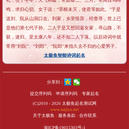
礼，住了半年，天气和暖，常如春二、三月。常闻百乌啼
鸣，求归心切。女子说：“罪根未灭，使君等如此。”于是
送刘、阮从山洞口去。到家，乡里怪异，经查寻，世上已
是他们第七代子孙。二人于是又想回返女家，寻山路，不
获，迷归。至太康八年，还不知二人下落。以后诗词中就
常用“刘阮”、“刘郎”、“阮郎”来指久去不归的心爱男子。
太极鱼智能诗词起名
分享到：
提交序列码
申请序列码
专家起名
(C)2010 - 2026
太极鱼起名测试网
www.taijiyu.net
关于太极鱼
-
服务条款
-
合作联系
渝ICP备19015303号-1