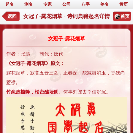
起名
测名
专家
公司
八字
签名
黄历
女冠子·露花烟草 - 诗词典籍起名详情
女冠子·露花烟草
作者：张泌 朝代：唐代
《女冠子·露花烟草》原文：
露花烟草，寂寞五云三岛，正春深。貌减潜消玉，香残尚
惹襟。
竹疏虚槛静，松密醮坛阴。
何事刘郎去？信沉沉。