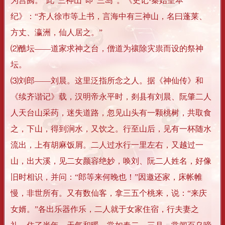
为宫阙。”此“三神山”即“三岛”。《史记·秦始皇本
纪》：“齐人徐巿等上书，言海中有三神山，名曰蓬莱、
方丈、瀛洲，仙人居之。”
⑵醮坛——道家求神之台，僧道为禳除灾祟而设的祭神
坛。
⑶刘郎——刘晨。这里泛指所念之人。据《神仙传》和
《续齐谐记》载，汉明帝永平时，剡县有刘晨、阮肇二人
人天台山采药，迷失道路，忽见山头有一颗桃树，共取食
之，下山，得到涧水，又饮之。行至山后，见有一杯随水
流出，上有胡麻饭屑。二人过水行一里左右，又越过一
山，出大溪，见二女颜容绝妙，唤刘、阮二人姓名，好像
旧时相识，并问：“郎等来何晚也！”因邀还家，床帐帷
慢，非世所有。又有数仙客，拿三五个桃来，说：“来庆
女婿。”各出乐器作乐，二人就于女家住宿，行夫妻之