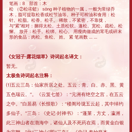
笔画：8 部首：木
松 （②松④鬆） sōng 种子植物的一属，一般为常绿乔
木，脂可提取松香或松节油等。种子可榨油和食用：松
针。松脂。松香。松子。 稀散，不紧密，不靠拢，
与“紧”相对：捆得太松。土质松软。蓬松。宽松。疏松。松
懈。 放开：松手。松绑。松心。 用瘦肉做成的茸毛或碎末
形的食品：肉松。鱼松。 姓。 紧 笔画数 ... ...
《女冠子·露花烟草》诗词起名译文：
暂无。
太极鱼诗词起名注释：
⑴五云三岛：仙家所居之处。五云：青、白、赤、黑、黄
五色瑞云。”。《云笈七签》：“元洲有绝空之宫，在五云
之中。”白居易《长恨歌》：“楼阁玲珑五云起，其中绰约
多仙子。”三岛：《史记·封禅书》：“蓬莱，方丈，瀛洲，
此三神山者在渤海中，诸仙人及不死药在焉，而黄金白银