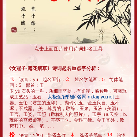
点击上面图片使用诗词起名工具
《女冠子·露花烟草》诗词起名重点字分析：
玉
读音：yù 起名五行：
金
姓名学笔画：
5
简体笔
画：5 部首：玉
玉 yù 石头的一种，质细而坚硬，有光泽，略透明，可雕琢
成工艺品：玉石。
太极鱼智能起名网 m.taijiyu.net
玉
器。玉玺（君主的玉印）。抛砖引玉。金玉良言。玉不
琢，不成器。 美，尊贵的，敬辞：玉泉。玉液（美酒）。
玉言。玉姿。玉照（敬称别人的照片）。玉宇（a.天空；b.
瑰丽的宫阙殿宇）。亭亭玉立。金科玉律。金玉其外，败
絮其中。 姓。 笔 ... ...
松
读音：sōng 起名五行：
木
姓名学笔画：
18
简体