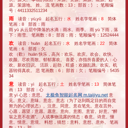
源。策源地。 姓。 流 笔画数：13； 部首：氵； 笔顺编
号：4411332511234
雨
读音：yù,yǔ 起名五行：
水
姓名学笔画：
8
简体
笔画：8 部首：雨
雨 yǔ 从云层中降落的水滴：雨水。雨季。 雨 yù 下雨，落
下：雨雪。 笔画数：8； 部首：雨； 笔顺编号：12524444
欢
读音：huān 起名五行：
水
姓名学笔画：
22
简体
笔画：6 部首：欠
欢 （歡） huān 快乐，高兴：欢乐。欢庆。欢会。欢快。
欢颜。尽欢而散。郁郁寡欢。 喜爱，亦指所喜爱的人：心
欢。新欢旧识。 活跃，起劲，旺盛：欢蹦乱跳。欢实。机
器转得真欢。 悲 笔画数：6； 部首：欠； 笔顺编号：5435
34
意
读音：yì 起名五行：
土
姓名学笔画：
13
简体笔
画：13 部首：心
意 yì 心思：意思。
太极鱼智能起名网 m.taijiyu.net
意
见。意义。意味。意念。意志（为了达到既定目的而自觉
努力的心理状态）。注意。同意。意在笔先。意在言外。
心愿，愿望：意愿。愿意。意向。意图。意皆。好意。“醉
翁之意不在酒”。 人或事物流露的情态：春意。诗意。惬
意。情意。意境。 料想，猜想：意料。意想。意外。 笔画
数：13； 部 ... ...