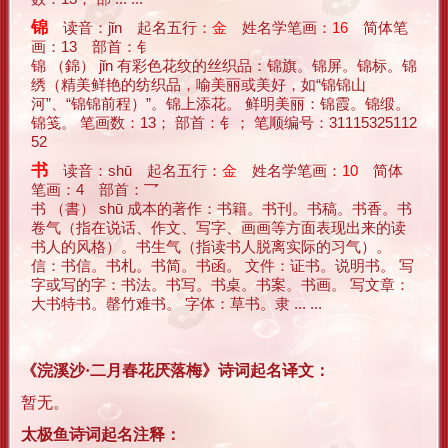
锦
读音：jǐn 起名五行：
金
姓名学笔画：
16
简体笔
画：13 部首：钅
锦 （錦） jǐn 有彩色花纹的丝织品：锦旗。锦屏。锦标。锦
绣（精美鲜艳的纺织品，喻美丽或美好，如“锦锦山
河”、“锦锦前程）”。锦上添花。 鲜明美丽：锦霞。锦缎。
锦笺。 笔画数：13； 部首：钅； 笔顺编号：31115325112
52
书
读音：shū 起名五行：
金
姓名学笔画：
10
简体
笔画：4 部首：乛
书 （書） shū 成本的著作：书籍。书刊。书稿。书香。书
卷气（指在说话、作文、写字、画画等方面表现出来的读
书人的风格）。书生气（指读书人脱离实际的习气）。
信：书信。书札。书简。书函。 文件：证书。说明书。 写
字或写的字：书法。书写。书桌。书案。书画。 写文章：
大书特书。罄竹难书。 字体：草书。隶 ... ...
《浣溪沙·二月春花厌落梅》诗词起名译文：
暂无。
太极鱼诗词起名注释：