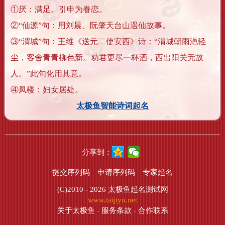
①厌：满足。引申为眷恋。
②“仙源”句：用刘晨、阮肇天台山遇仙故事。
③“渭城”句：王维《送元二使安西》诗：“渭城朝雨浥轻
尘，客舍青青柳色新。劝君更尽一杯酒，西出阳关无故
人。”此句化用其意。
④凤楼：妇女居处。
太极鱼智能诗词起名
分享到：
提交序列码
申请序列码
专家起名
(C)2010 - 2026
太极鱼起名测试网
www.taijiyu.net
关于太极鱼
-
服务条款
-
合作联系