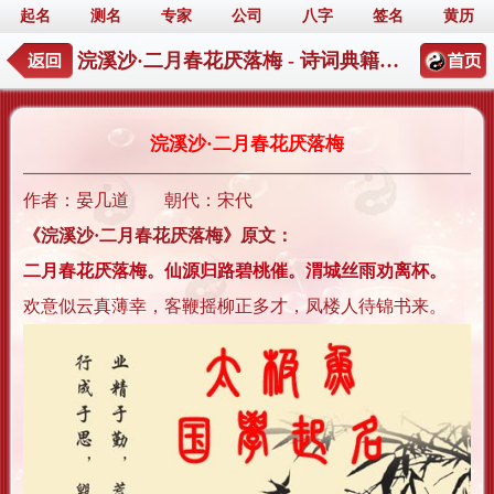
起名
测名
专家
公司
八字
签名
黄历
浣溪沙·二月春花厌落梅 - 诗词典籍起名详情
浣溪沙·二月春花厌落梅
作者：晏几道 朝代：宋代
《浣溪沙·二月春花厌落梅》原文：
二月春花厌落梅。仙源归路碧桃催。渭城丝雨劝离杯。
欢意似云真薄幸，客鞭摇柳正多才，凤楼人待锦书来。