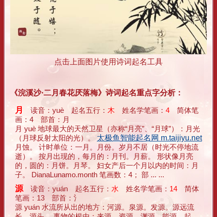
点击上面图片使用诗词起名工具
《浣溪沙·二月春花厌落梅》诗词起名重点字分析：
月
读音：yuè 起名五行：
木
姓名学笔画：
4
简体笔
画：4 部首：月
月 yuè 地球最大的天然卫星（亦称“月亮”、“月球”）：月光
（月球反射太阳的光）。
太极鱼智能起名网 m.taijiyu.net
月蚀。 计时单位：一月。月份。岁月不居（时光不停地流
逝）。 按月出现的，每月的：月刊。月薪。 形状像月亮
的，圆的：月饼。月琴。 妇女产后一个月以内的时间：月
子。 DianaLunamo.month 笔画数：4； 部 ... ...
源
读音：yuán 起名五行：
水
姓名学笔画：
14
简体
笔画：13 部首：氵
源 yuán 水流所从出的地方：河源。泉源。发源。源远流
长。源头。 事物的根由：来源。资源。渊源。能源。起