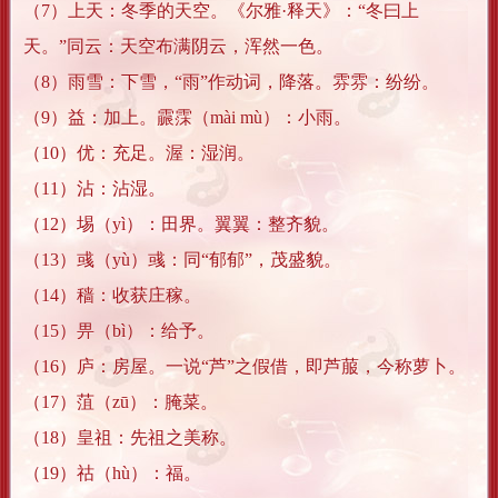
（7）上天：冬季的天空。《尔雅·释天》：“冬曰上
天。”同云：天空布满阴云，浑然一色。
（8）雨雪：下雪，“雨”作动词，降落。雰雰：纷纷。
（9）益：加上。霢霂（mài mù）：小雨。
（10）优：充足。渥：湿润。
（11）沾：沾湿。
（12）埸（yì）：田界。翼翼：整齐貌。
（13）彧（yù）彧：同“郁郁”，茂盛貌。
（14）穑：收获庄稼。
（15）畀（bì）：给予。
（16）庐：房屋。一说“芦”之假借，即芦菔，今称萝卜。
（17）菹（zū）：腌菜。
（18）皇祖：先祖之美称。
（19）祜（hù）：福。