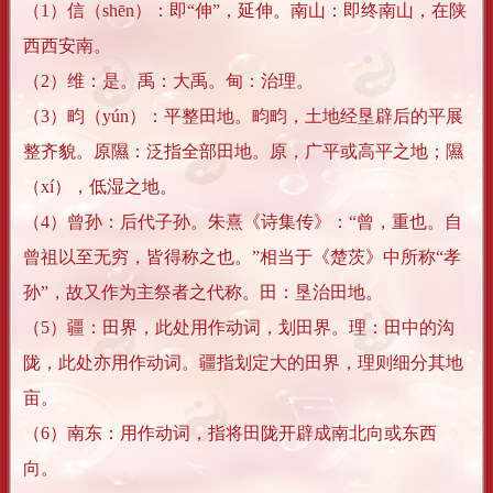
（1）信（shēn）：即“伸”，延伸。南山：即终南山，在陕
西西安南。
（2）维：是。禹：大禹。甸：治理。
（3）畇（yún）：平整田地。畇畇，土地经垦辟后的平展
整齐貌。原隰：泛指全部田地。原，广平或高平之地；隰
（xí），低湿之地。
（4）曾孙：后代子孙。朱熹《诗集传》：“曾，重也。自
曾祖以至无穷，皆得称之也。”相当于《楚茨》中所称“孝
孙”，故又作为主祭者之代称。田：垦治田地。
（5）疆：田界，此处用作动词，划田界。理：田中的沟
陇，此处亦用作动词。疆指划定大的田界，理则细分其地
亩。
（6）南东：用作动词，指将田陇开辟成南北向或东西
向。