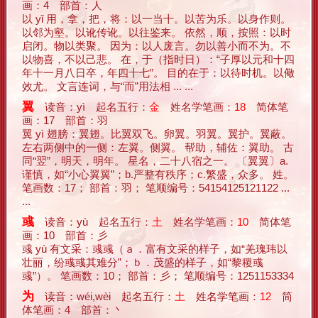
画：4 部首：人
以 yǐ 用，拿，把，将：以一当十。以苦为乐。以身作则。
以邻为壑。以讹传讹。以往鉴来。 依然，顺，按照：以时
启闭。物以类聚。 因为：以人废言。勿以善小而不为。不
以物喜，不以己悲。 在，于（指时日）：“子厚以元和十四
年十一月八日卒，年四十七”。 目的在于：以待时机。以儆
效尤。 文言连词，与“而”用法相 ... ...
翼
读音：yì 起名五行：
金
姓名学笔画：
18
简体笔
画：17 部首：羽
翼 yì 翅膀：翼翅。比翼双飞。卵翼。羽翼。翼护。翼蔽。
左右两侧中的一侧：左翼。侧翼。 帮助，辅佐：翼助。 古
同“翌”，明天，明年。 星名，二十八宿之一。 〔翼翼〕a.
谨慎，如“小心翼翼”；b.严整有秩序；c.繁盛，众多。 姓。
笔画数：17； 部首：羽； 笔顺编号：54154125121122 ...
...
彧
读音：yù 起名五行：
土
姓名学笔画：
10
简体笔
画：10 部首：彡
彧 yù 有文采：彧彧（ａ．富有文采的样子，如“羌瑰玮以
壮丽，纷彧彧其难分”；ｂ．茂盛的样子，如“黎稷彧
彧”）。 笔画数：10； 部首：彡； 笔顺编号：1251153334
为
读音：wéi,wèi 起名五行：
土
姓名学笔画：
12
简
体笔画：4 部首：丶