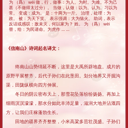
为 （爲） wéi 做，行，做事：为人。为时。为难。不为己
甚（不做得太过分）。 当做，认做：以为。认为。习以为
常。 变成：成为。 是：十两为一斤。 治理，处理：为
政。 被：为天下笑。 表示强调：大为恼火。 助词，表示
反诘或感叹：敌未灭，何以家为？ 姓。 为 （爲） wèi
替，给：为民请命。为虎作 ... ...
《信南山》诗词起名译文：
终南山山势绵延不断，这里是大禹所辟地盘。成片的
原野平展整齐，后代子孙们在此垦田。划分地界又开掘沟
渠，田陇纵横向四方伸展。
冬日的阴云密布天上，那雪花坠落纷纷扬扬。再加上
细雨溟溟濛濛，那水分如此丰沛足量，滋润大地并沾溉四
方，让我们庄稼蓬勃生长。
田地的疆界齐齐整整，小米高粱多茁壮茂盛。子孙们