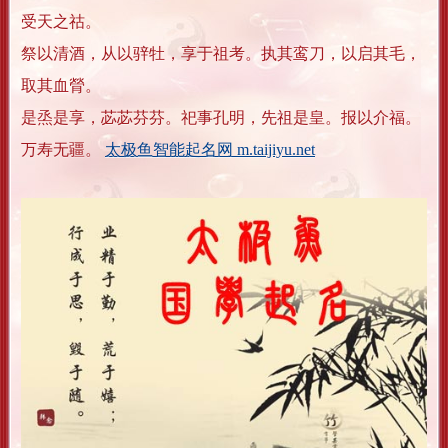
受天之祜。
祭以清酒，从以骍牡，享于祖考。执其鸾刀，以启其毛，
取其血膋。
是烝是享，苾苾芬芬。祀事孔明，先祖是皇。报以介福。
万寿无疆。
太极鱼智能起名网 m.taijiyu.net