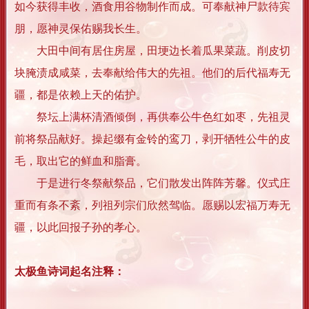
如今获得丰收，酒食用谷物制作而成。可奉献神尸款待宾
朋，愿神灵保佑赐我长生。
大田中间有居住房屋，田埂边长着瓜果菜蔬。削皮切
块腌渍成咸菜，去奉献给伟大的先祖。他们的后代福寿无
疆，都是依赖上天的佑护。
祭坛上满杯清酒倾倒，再供奉公牛色红如枣，先祖灵
前将祭品献好。操起缀有金铃的鸾刀，剥开牺牲公牛的皮
毛，取出它的鲜血和脂膏。
于是进行冬祭献祭品，它们散发出阵阵芳馨。仪式庄
重而有条不紊，列祖列宗们欣然驾临。愿赐以宏福万寿无
疆，以此回报子孙的孝心。
太极鱼诗词起名注释：