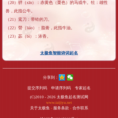
（20）骍（xīn）：赤黄色（栗色）的马或牛。牡：雄性
兽，此指公牛。
（21）鸾刀：带铃的刀。
（22）膋（liáo）：脂膏，此指牛油。
（23）苾（bì）：浓香。
太极鱼智能诗词起名
分享到：
提交序列码
申请序列码
专家起名
(C)2010 - 2026
太极鱼起名测试网
www.taijiyu.net
关于太极鱼
-
服务条款
-
合作联系