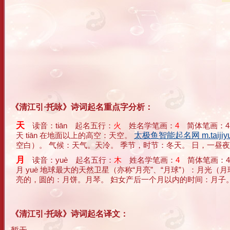
《清江引·托咏》诗词起名重点字分析：
天
读音：tiān 起名五行：
火
姓名学笔画：
4
简体笔画：4
天 tiān 在地面以上的高空：天空。
太极鱼智能起名网 m.taijiyu
空白）。 气候：天气。天冷。 季节，时节：冬天。 日，一昼夜，
月
读音：yuè 起名五行：
木
姓名学笔画：
4
简体笔画：4
月 yuè 地球最大的天然卫星（亦称“月亮”、“月球”）：月
亮的，圆的：月饼。月琴。 妇女产后一个月以内的时间：月子。 DianaLun
《清江引·托咏》诗词起名译文：