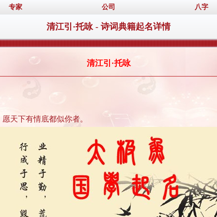
专家
公司
八字
清江引·托咏 - 诗词典籍起名详情
清江引·托咏
，愿天下有情底都似你者。