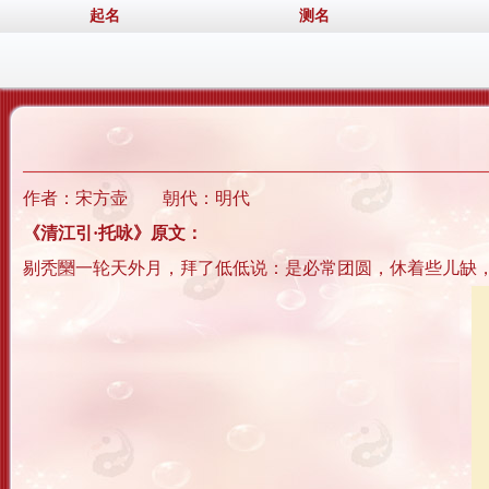
起名
测名
作者：宋方壶 朝代：明代
《清江引·托咏》原文：
剔秃圞一轮天外月，拜了低低说：是必常团圆，休着些儿缺