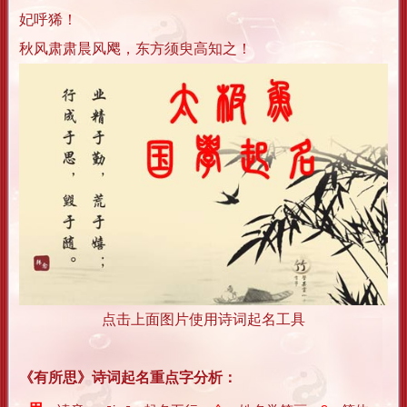
妃呼狶！
秋风肃肃晨风飔，东方须臾高知之！
点击上面图片使用诗词起名工具
《有所思》诗词起名重点字分析：