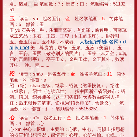
君。诸君。 臣 笔画数：7； 部首：口； 笔顺编号：51132
51
玉
读音：yù 起名五行：
金
姓名学笔画：
5
简体笔
画：5 部首：玉
玉 yù 石头的一种，质细而坚硬，有光泽，略透明，可雕琢
成工艺品：玉石。玉器。玉玺（君主的玉印）。抛砖引
玉。金玉良言。玉不琢，不成器。
太极鱼智能起名网 m.t
aijiyu.net
美，尊贵的，敬辞：玉泉。玉液（美酒）。玉
言。玉姿。玉照（敬称别人的照片）。玉宇（a.天空；b.瑰
丽的宫阙殿宇）。亭亭玉立。金科玉律。金玉其外，败絮
其中。 姓。 笔 ... ...
绍
读音：shào 起名五行：
金
姓名学笔画：
11
简体
笔画：8 部首：纟
绍 （紹） shào 连续，继承：绍复（继承恢复）。绍述
（继承）。绍世（连续几世）。 指中国浙江省绍兴市：绍
酒。绍剧。绍兴师爷（这一职务旧时大多数由绍兴人担
任；后来就称刀笔吏、讼棍为“绍兴师爷”，含贬义）。 笔
画数：8； 部首：纟； 笔顺编号：55153251
心
读音：xīn 起名五行：
金
姓名学笔画：
4
简体笔
画：4 部首：心
心 xīn 中心，枢纽，主要的：心腹。中心。 习惯上指思想
的器官和思想情况，感情等：心理。心旷神怡。心魄。心