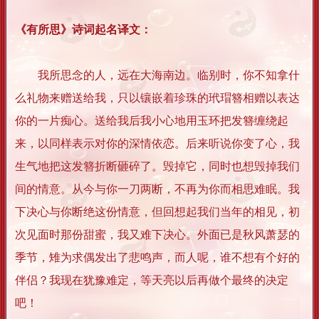
《有所思》诗词起名译文：
我所思念的人，远在大海南边。临别时，你不知拿什
么礼物来赠送给我，只以镶嵌着珍珠的玳瑁簪相赠以表达
你的一片痴心。送给我后我小心地用玉环把发簪缠绕起
来，以同样表示对你的深情依恋。后来听说你变了心，我
生气地把这发簪折断砸碎了。毁掉它，同时也想毁掉我们
间的情意。从今与你一刀两断，不再为你而相思难眠。我
下决心与你断绝这份情意，但回想起我们当年的相见，初
次见面时那份甜蜜，我又难下决心。外面已是秋风萧瑟的
季节，雉为求偶发出了悲鸣声，而人呢，谁不想有个好的
伴侣？我现在犹豫难定，等天亮以后再做个最终的决定
吧！