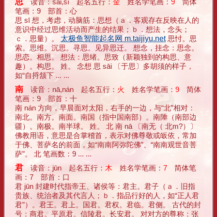
思
读音：sāi,sī 起名五行：
金
姓名学笔画：
9
简体
笔画：9 部首：心
思 sī 想，考虑，动脑筋：思想（ａ．客观存在反映在人的
意识中经过思维活动而产生的结果；ｂ．想法，念头；
ｃ．思量）。
太极鱼智能起名网 m.taijiyu.net
思忖。思
索。思维。沉思。寻思。见异思迁。 想念，挂念：思念。
思恋。相思。 想法：思绪。思致（新颖独到的构思、意
趣）。构思。 姓。 念想 思 sāi 〔于思〕多胡须的样子，
如“自捋颔下 ... ...
南
读音：nā,nán 起名五行：
火
姓名学笔画：
9
简体
笔画：9 部首：十
南 nán 方向，早晨面对太阳，右手的一边，与“北”相对：
南北。南方。南面。南国（指中国南部）。南陲（南部边
疆）。南极。南半球。 姓。 北 南 nā 〔南无（ 北m?）〕
佛教用语，意思是合掌稽首，表示对佛尊敬或皈依，常加
于佛、菩萨名的前面，如“南南阿弥陀佛”、“南南观世音菩
萨”。 北 笔画数：9 ... ...
君
读音：jūn 起名五行：
木
姓名学笔画：
7
简体笔
画：7 部首：口
君 jūn 封建时代指帝王、诸侯等：君主。君子（ａ．旧指
贵族、统治者及其代言人；ｂ．指品行好的人，如“正人君
君”）。君王。君上。国君。君权。君临。君侧。 古代的封
号：商君。平原君。信陵君。长安君。 对对方的尊称：张