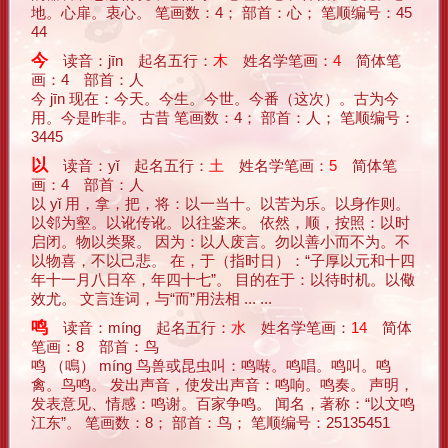
地。心扉。衷心。 笔画数：4； 部首：心； 笔顺编号：45
44
今
读音：jīn 起名五行：
木
姓名学笔画：
4
简体笔
画：4 部首：人
今 jīn 现在：今天。今生。今世。今番（这次）。古为今
用。今是昨非。 古昔 笔画数：4； 部首：人； 笔顺编号：
3445
以
读音：yǐ 起名五行：
土
姓名学笔画：
5
简体笔
画：4 部首：人
以 yǐ 用，拿，把，将：以一当十。以苦为乐。以身作则。
以邻为壑。以讹传讹。以往鉴来。 依然，顺，按照：以时
启闭。物以类聚。 因为：以人废言。勿以善小而不为。不
以物喜，不以己悲。 在，于（指时日）：“子厚以元和十四
年十一月八日卒，年四十七”。 目的在于：以待时机。以儆
效尤。 文言连词，与“而”用法相 ... ...
鸣
读音：míng 起名五行：
水
姓名学笔画：
14
简体
笔画：8 部首：鸟
鸣 （鳴） míng 鸟兽或昆虫叫：鸣啭。鸣唱。鸣叫。鸣
禽。鸟鸣。 发出声音，使发出声音：鸣响。鸣奏。 声明，
发表意见、情感：鸣谢。百家争鸣。 闻名，著称：“以文鸣
江东”。 笔画数：8； 部首：鸟； 笔顺编号：25135451