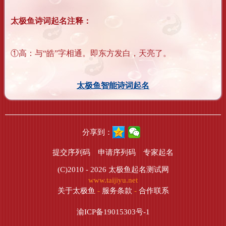
太极鱼诗词起名注释：
①高：与“皓”字相通。即东方发白，天亮了。
太极鱼智能诗词起名
分享到：
提交序列码
申请序列码
专家起名
(C)2010 - 2026
太极鱼起名测试网
www.taijiyu.net
关于太极鱼
-
服务条款
-
合作联系
渝ICP备19015303号-1