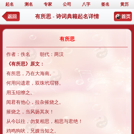
起名
测名
专家
公司
八字
签名
黄历
有所思 - 诗词典籍起名详情
有所思
作者：佚名 朝代：两汉
《有所思》原文：
有所思，乃在大海南。
何用问遗君，双珠玳瑁簪。
用玉绍缭之。
闻君有他心，拉杂摧烧之。
摧烧之，当风扬其灰！
从今以往，勿复相思，相思与君绝！
鸡鸣狗吠，兄嫂当知之。