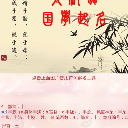
点击上面图片使用诗词起名工具
4 部首：丨
net
丰腴（a.身体丰满；b.富裕；c.丰饶）。丰盈。 风度神采：丰
。丰沛。丰饶。 姓。 歉 笔画数：4； 部首：丨； 笔顺编号：11
 部首：玉