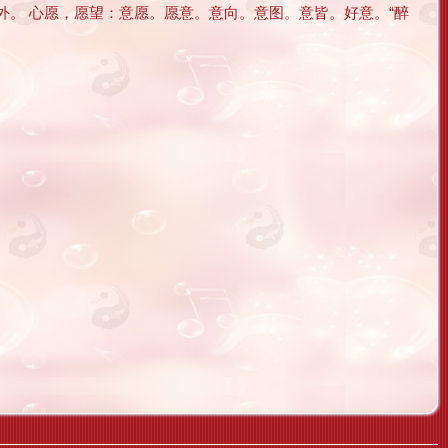
外。 心愿，愿望：意愿。愿意。意向。意图。意皆。好意。“醉