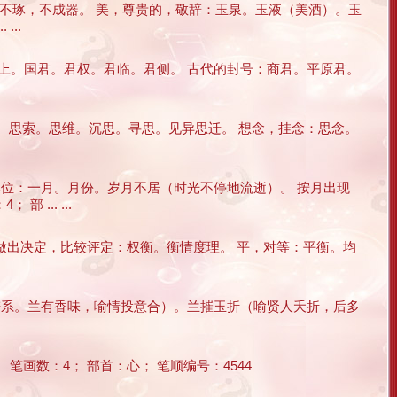
玉不琢，不成器。 美，尊贵的，敬辞：玉泉。玉液（美酒）。玉
..
君上。国君。君权。君临。君侧。 古代的封号：商君。平原君。
忖。思索。思维。沉思。寻思。见异思迁。 想念，挂念：思念。
单位：一月。月份。岁月不居（时光不停地流逝）。 按月出现
... ...
索做出决定，比较评定：权衡。衡情度理。 平，对等：平衡。均
家族的谱系。兰有香味，喻情投意合）。兰摧玉折（喻贤人夭折，后多
笔画数：4； 部首：心； 笔顺编号：4544