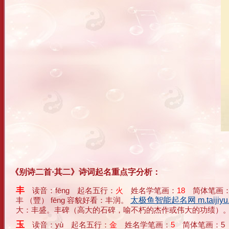
《别诗二首·其二》诗词起名重点字分析：
丰
读音：fēng 起名五行：
火
姓名学笔画：
18
简体笔画：
丰 （豐） fēng 容貌好看：丰润。
太极鱼智能起名网 m.taijiyu.
大：丰盛。丰碑（高大的石碑，喻不朽的杰作或伟大的功绩）。丰富
玉
读音：yù 起名五行：
金
姓名学笔画：
5
简体笔画：5