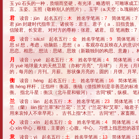
玉 yù 石头的一种，质细而坚硬，有光泽，略透明，可雕琢
言。玉姿。玉照（敬称别人的照片）。玉宇（a.天空；b.瑰丽的宫阙
君
读音：jūn 起名五行：
木
姓名学笔画：
7
简体笔画：7
君 jūn 封建时代指帝王、诸侯等：君主。君子（ａ．旧指贵
信陵君。长安君。 对对方的尊称：张君。诸君。 臣 笔画数：7； 
思
读音：sāi,sī 起名五行：
金
姓名学笔画：
9
简体笔画：
思 sī 想，考虑，动脑筋：思想（ａ．客观存在反映在人的
思恋。相思。 想法：思绪。思致（新颖独到的构思、意趣）。构思。 姓。
月
读音：yuè 起名五行：
木
姓名学笔画：
4
简体笔画：4
月 yuè 地球最大的天然卫星（亦称“月亮”、“月球”）：月光
的，每月的：月刊。月薪。 形状像月亮的，圆的：月饼。月琴。 妇女产后一
衡
读音：héng 起名五行：
土
姓名学笔画：
16
简体笔画：
衡 héng 秤杆，泛指秤：衡器。衡镜（借指辨别是非善恶的
衡。 指北斗星：衡汉（北斗星和银河）。 古同“横”，纵横。 笔画数：16
兰
读音：lán 起名五行：
木
姓名学笔画：
23
简体笔画：5
兰 （蘭） lán 指“兰草”和“兰花”：兰艾（“兰花”和“
用来哀悼人不幸早死）。 古书上指“木兰”。 古同“栏”，家畜圈。 古同“
心
读音：xīn 起名五行：
金
姓名学笔画：
4
简体笔画：4
心 xīn 中心，枢纽，主要的：心腹。中心。 习惯上指思想的
意
读音：yì 起名五行：
土
姓名学笔画：
13
简体笔画：1