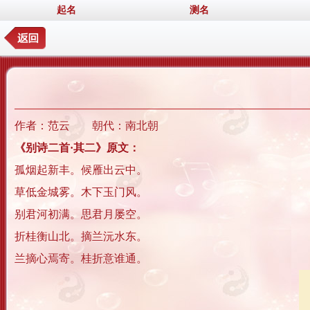
起名
测名
作者：范云 朝代：南北朝
《别诗二首·其二》原文：
孤烟起新丰。候雁出云中。
草低金城雾。木下玉门风。
别君河初满。思君月屡空。
折桂衡山北。摘兰沅水东。
兰摘心焉寄。桂折意谁通。