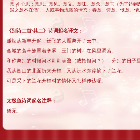
意 yì 心思：意思。意见。意义。意味。意念。意志（为了达
翁之意不在酒”。 人或事物流露的情态：春意。诗意。惬意。情意。意
《别诗二首·其二》诗词起名译文：
孤烟从新丰升起，迁飞的大雁离开了云中。
金城的衰草笼罩着寒雾，玉门的树叶在风里凋落。
和你离别的时候河水刚刚满盈（或指银河？），分别的日子
我从衡山的北面折来芳桂，又从沅水东岸摘下了兰花。
可是采下的兰花芳桂时的情怀又怎样传达呢。
太极鱼诗词起名注释：
暂无。