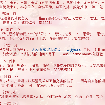
成工艺品：玉石。玉器。玉玺（君主的玉印）。抛砖引玉。金玉良言。
殿宇）。亭亭玉立。金科玉律。金玉其外，败絮其中。 姓。 笔 ... .
 部首：口
族、统治者及其代言人；ｂ．指品行好的人，如“正人君君”）。君王。
部首：口； 笔顺编号：5113251
9 部首：心
意识中经过思维活动而产生的结果；ｂ．想法，念头；ｃ．思量）。思
 念想 思 sāi 〔于思〕多胡须的样子，如“自捋颔下 ... ...
 部首：月
（月球反射太阳的光）。
太极鱼智能起名网 m.taijiyu.net
月蚀。 计时
个月以内的时间：月子。 DianaLunamo.month 笔画数：4； 部 
16 部首：彳
标准）。衡鉴（衡镜）。 称量：衡钧（借指执掌国政之权）。 反复思
； 部首：行； 笔顺编号：3323525121 ... ...
 部首：丷
艾草”，喻君子和小人）。兰谱（结拜盟兄弟时互相交换的帖子，上写各自
斓”，斑斓。 姓。 笔画数：5； 部首 ... ...
 部首：心
器官和思想情况，感情等：心理。心旷神怡。心魄。心地。心扉。衷心。 
3 部首：心