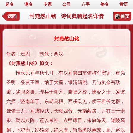
起名
测名
专家
公司
八字
签名
黄历
封燕然山铭 - 诗词典籍起名详情
封燕然山铭
作者：班固 朝代：两汉
《封燕然山铭》原文：
惟永元元年秋七月，有汉元舅曰车骑将军窦宪，寅亮
圣明，登翼王室，纳于大麓，维清缉熙。乃与执金吾耿
秉，述职巡御。理兵于朔方。鹰扬之校，螭虎之士，爰该
六师，暨南单于、东胡乌桓、西戎氐羌，侯王君长之群，
骁骑三万。元戎轻武，长毂四分，云辎蔽路，万有三千余
乘。勒以八阵，莅以威神，玄甲耀目，朱旗绛天。遂陵高
阙，下鸡鹿，经碛卤，绝大漠，斩温禺以衅鼓，血尸逐以