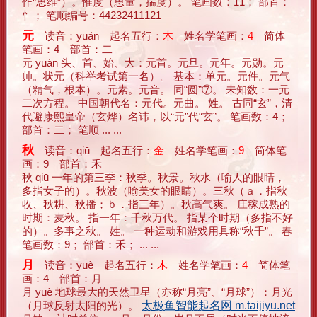
作“思维”）。惟度（思量，揣度）。 笔画数：11； 部首：
忄； 笔顺编号：44232411121
元
读音：yuán 起名五行：
木
姓名学笔画：
4
简体
笔画：4 部首：二
元 yuán 头、首、始、大：元首。元旦。元年。元勋。元
帅。状元（科举考试第一名）。 基本：单元。元件。元气
（精气，根本）。元素。元音。 同“圆”⑦。 未知数：一元
二次方程。 中国朝代名：元代。元曲。 姓。 古同“玄”，清
代避康熙皇帝（玄烨）名讳，以“元”代“玄”。 笔画数：4；
部首：二； 笔顺 ... ...
秋
读音：qiū 起名五行：
金
姓名学笔画：
9
简体笔
画：9 部首：禾
秋 qiū 一年的第三季：秋季。秋景。秋水（喻人的眼睛，
多指女子的）。秋波（喻美女的眼睛）。三秋（ａ．指秋
收、秋耕、秋播；ｂ．指三年）。秋高气爽。 庄稼成熟的
时期：麦秋。 指一年：千秋万代。 指某个时期（多指不好
的）。多事之秋。 姓。 一种运动和游戏用具称“秋千”。 春
笔画数：9； 部首：禾； ... ...
月
读音：yuè 起名五行：
木
姓名学笔画：
4
简体笔
画：4 部首：月
月 yuè 地球最大的天然卫星（亦称“月亮”、“月球”）：月光
（月球反射太阳的光）。
太极鱼智能起名网 m.taijiyu.net