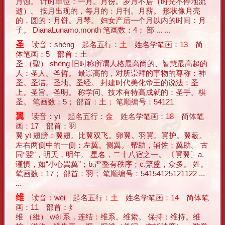
月蚀。 计时单位：一月。月份。岁月不居（时光不停地流
逝）。 按月出现的，每月的：月刊。月薪。 形状像月亮
的，圆的：月饼。月琴。 妇女产后一个月以内的时间：月
子。 DianaLunamo.month 笔画数：4； 部 ... ...
圣
读音：shèng 起名五行：
土
姓名学笔画：
13
简
体笔画：5 部首：土
圣 （聖） shèng 旧时称所谓人格最高尚的、智慧最高超的
人：圣人。圣哲。 最崇高的，对所崇拜的事物的尊称：神
圣。圣洁。圣地。圣经。 封建时代美化帝王的说法：圣
上。圣旨。圣明。 称学问、技术有特高成就的：圣手。棋
圣。 笔画数：5； 部首：土； 笔顺编号：54121
翼
读音：yì 起名五行：
金
姓名学笔画：
18
简体笔
画：17 部首：羽
翼 yì 翅膀：翼翅。比翼双飞。卵翼。羽翼。翼护。翼蔽。
左右两侧中的一侧：左翼。侧翼。 帮助，辅佐：翼助。 古
同“翌”，明天，明年。 星名，二十八宿之一。 〔翼翼〕a.
谨慎，如“小心翼翼”；b.严整有秩序；c.繁盛，众多。 姓。
笔画数：17； 部首：羽； 笔顺编号：54154125121122 ...
...
维
读音：wéi 起名五行：
土
姓名学笔画：
14
简体笔
画：11 部首：纟
维 （維） wéi 系，连结：维系。维絷。 保持：维持。维