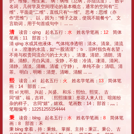
护。维修。维生素。 纲：纲维（总纲，亦指法度）。 数学
名词，几何学及空间理论的基本概念，通常的空间有“三
维”，平面是“二维”，直线只有“一维”。 思考：思维（亦
作“思惟”）。 以，因为：“维子之故，使我不能餐兮”。 文
言助词，用于句首或句中： ... ...
清
读音：qīng 起名五行：
水
姓名学笔画：
12
简体
笔画：11 部首：氵
清 qīng 水或其他液体、气体纯净透明：清水。清泉。清流
（ａ．澄澈的水流，如“一股清清”；ｂ．旧时指负有名望，
不肯与权贵同流合污的士大夫）。清澈。清碧。清朗。清
新。清醇。月白风清。 安静，不烦：冷清。凄清。清闲。
清静。清淡。清幽。清谧（宁静）。 单纯不杂：清唱。清
茶。 明白，明晰：清楚。清晰。清醒 ... ...
熙
读音：xī 起名五行：
火
姓名学笔画：
13
简体笔
画：14 部首：灬
熙 xī 光明。 兴起，兴盛。 和乐：熙怡。熙笑。 古
同“禧”，福，吉祥。 〔熙熙攘攘〕形容人来人往、喧闹纷
杂的样子。 古同“嬉”，嬉戏。 笔画数：14； 部首：灬；
笔顺编号：12251255154444
秉
读音：bǐng 起名五行：
水
姓名学笔画：
8
简体笔
画：8 部首：禾
秉 bǐng 拿着，持：秉烛。 掌握、主持：秉正。秉公。 古