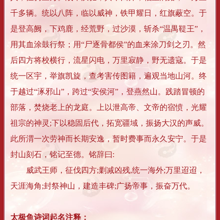
千多辆。统以八阵，临以威神，铁甲耀日，红旗蔽空。于
是登高阙，下鸡鹿，经荒野，过沙漠，斩杀“温禺鞮王”，
用其血涂鼓行祭；用“尸逐骨都侯”的血来涂刀剑之刃。然
后四方将校横行，流星闪电，万里寂静，野无遗寇。于是
统一区宇，举旗凯旋，查考害传图籍，遍观当地山河。终
于越过“涿邪山”，跨过“安侯河”，登燕然山。践踏冒顿的
部落，焚烧老上的龙庭。上以泄高帝、文帝的宿愤，光耀
祖宗的神灵;下以稳固后代，拓宽疆域，振扬大汉的声威。
此所渭一次劳神而长期安逸，暂时费事而永久安宁。于是
封山刻石，铭记至德。铭辞曰:
威武王师，征伐四方;剿减凶残,统一海外;万里迢迢，
天涯海角;封祭神山，建造丰碑;广扬帝事，振奋万代。
太极鱼诗词起名注释：