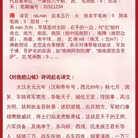
代容量单位，一秉合六十斛。 姓。 笔画数：8； 部首：
禾； 笔顺编号：31511234
南
读音：nā,nán 起名五行：
火
姓名学笔画：
9
简体
笔画：9 部首：十
南 nán 方向，早晨面对太阳，右手的一边，与“北”相对：
南北。南方。南面。南国（指中国南部）。南陲（南部边
疆）。南极。南半球。 姓。 北 南 nā 〔南无（ 北m?）〕
佛教用语，意思是合掌稽首，表示对佛尊敬或皈依，常加
于佛、菩萨名的前面，如“南南阿弥陀佛”、“南南观世音菩
萨”。 北 笔画数：9 ... ...
《封燕然山铭》诗词起名译文：
大汉永元元年（汉和帝年号，西元89年）秋七月，国
舅、车骑将军窦宪，恭敬天子、辅佐王室，理国事，高洁
光明。就和执金吾耿秉，述职巡视，出兵朔方。军校们像
雄鹰般威武，将士们似龙虎般勇猛，这就是天子的王师。
六军俱备，及南单于、东乌桓、西戎、氐羌侯王君长等
人，猛骑三万。战车疾驰，兵车四奔，辎重满路，一万三