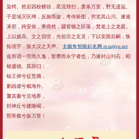
染锷。然后四校横徂，星流彗扫，萧条万里，野无遗寇。
于是域灭区殚，反旆而旋，考传验图，穷览其山川。遂逾
涿邪，跨安侯，乘燕然，蹑冒顿之区落，焚老上之龙庭。
上以摅高、文之宿愤，光祖宗之玄灵；下以安固后嗣，恢
拓境宇，振大汉之天声。
太极鱼智能起名网 m.taijiyu.net
兹所谓一劳而久逸，暂费而永宁者也，乃遂封山刊石，昭
铭盛德。其辞曰：
铄王师兮征荒裔，
剿凶虐兮截海外。
夐其邈兮亘地界，
封神丘兮建隆嵑，
熙帝载兮振万世！