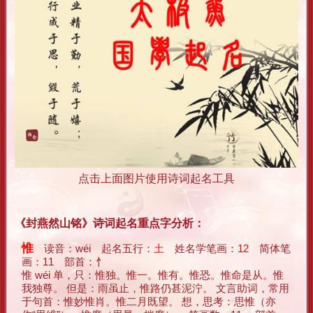
点击上面图片使用诗词起名工具
《封燕然山铭》诗词起名重点字分析：
惟
读音：wéi 起名五行：
土
姓名学笔画：
12
简体笔
画：11 部首：忄
惟 wéi 单，只：惟独。惟一。惟有。惟恐。惟命是从。惟
我独尊。 但是：雨虽止，惟路仍甚泥泞。 文言助词，常用
于句首：惟妙惟肖。惟二月既望。 想，思考：思惟（亦