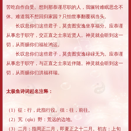
苦吃自作自受。想到那恭谨尽职的人，我辗转难眠思念不
休。难道我不想回归家园？只怕世事翻覆祸当头。
长叹息你们这些君子，莫贪图安逸坐享福分。应恭谨
从事忠于职守，交正直之士亲近贤人。神灵就会听到这一
切，从而赐你们福祉鸿运。
长叹息你们这些君子，莫贪图安逸碌碌无为。应恭谨
从事忠于职守，与正直之士亲近伴随。神灵就会听到这一
切，从而赐你们洪福祥瑞。
太极鱼诗词起名注释：
（1）征：行，此指行役。徂：往，前往。
（2）艽（qíu）野：荒远的边地。
（3）二月：指周正二月，即夏正之十二月。初吉：上旬