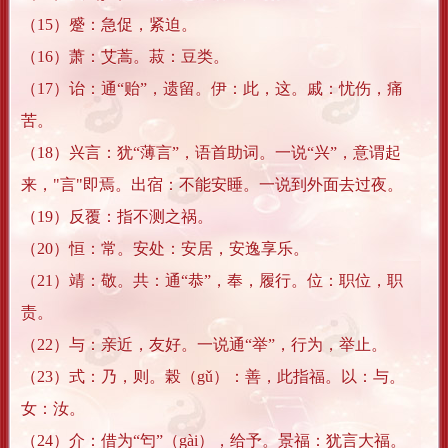
（15）蹙：急促，紧迫。
（16）萧：艾蒿。菽：豆类。
（17）诒：通“贻”，遗留。伊：此，这。戚：忧伤，痛
苦。
（18）兴言：犹“薄言”，语首助词。一说“兴”，意谓起
来，"言"即焉。出宿：不能安睡。一说到外面去过夜。
（19）反覆：指不测之祸。
（20）恒：常。安处：安居，安逸享乐。
（21）靖：敬。共：通“恭”，奉，履行。位：职位，职
责。
（22）与：亲近，友好。一说通“举”，行为，举止。
（23）式：乃，则。榖（gǔ）：善，此指福。以：与。
女：汝。
（24）介：借为“匄”（gài），给予。景福：犹言大福。