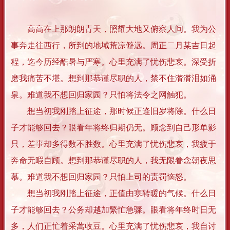
高高在上那朗朗青天，照耀大地又俯察人间。我为公
事奔走往西行，所到的地域荒凉僻远。周正二月某吉日起
程，迄今历经酷暑与严寒。心里充满了忧伤悲哀。深受折
磨我痛苦不堪。想到那恭谨尽职的人，禁不住潸潸泪如涌
泉。难道我不想回归家园？只怕将法令之网触犯。
想当初我刚踏上征途，那时候正逢旧岁将除。什么日
子才能够回去？眼看年将终归期仍无。顾念到自己形单影
只，差事却多得数不胜数。心里充满了忧伤悲哀，我疲于
奔命无暇自顾。想到那恭谨尽职的人，我无限眷念朝夜思
慕。难道我不想回归家园？只怕上司的责罚恼怒。
想当初我刚踏上征途，正值由寒转暖的气候。什么日
子才能够回去？公务却越加繁忙急骤。眼看将年终时日无
多，人们正忙着采蒿收豆。心里充满了忧伤悲哀，我自讨