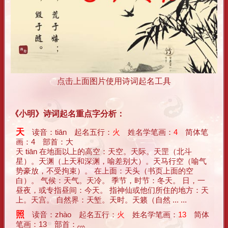
点击上面图片使用诗词起名工具
《小明》诗词起名重点字分析：
天
读音：tiān 起名五行：
火
姓名学笔画：
4
简体笔
画：4 部首：大
天 tiān 在地面以上的高空：天空。天际。天罡（北斗
星）。天渊（上天和深渊，喻差别大）。天马行空（喻气
势豪放，不受拘束）。 在上面：天头（书页上面的空
白）。 气候：天气。天冷。 季节，时节：冬天。 日，一
昼夜，或专指昼间：今天。 指神仙或他们所住的地方：天
上。天宫。 自然界：天堑。天时。天籁（自然 ... ...
照
读音：zhào 起名五行：
火
姓名学笔画：
13
简体
笔画：13 部首：灬