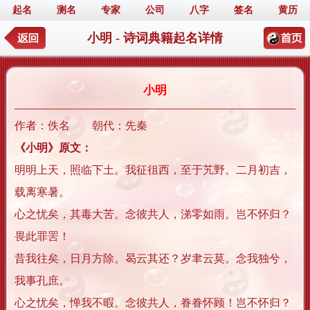
起名
测名
专家
公司
八字
签名
黄历
小明 - 诗词典籍起名详情
小明
作者：佚名 朝代：先秦
《小明》原文：
明明上天，照临下土。我征徂西，至于艽野。二月初吉，
载离寒暑。
心之忧矣，其毒大苦。念彼共人，涕零如雨。岂不怀归？
畏此罪罟！
昔我往矣，日月方除。曷云其还？岁聿云莫。念我独兮，
我事孔庶。
心之忧矣，惮我不暇。念彼共人，眷眷怀顾！岂不怀归？