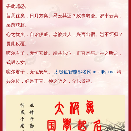
畏此谴怒。
昔我往矣，日月方奥。曷云其还？政事愈蹙。岁聿云莫，
采萧获菽。
心之忧矣，自诒伊戚。念彼共人，兴言出宿。岂不怀归？
畏此反覆。
嗟尔君子，无恒安处。靖共尔位，正直是与。神之听之，
式穀以女。
嗟尔君子，无恒安息。
太极鱼智能起名网 m.taijiyu.net
靖
共尔位，好是正直。神之听之，介尔景福。