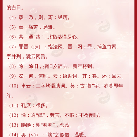
的吉日。
（4）载：乃，则。离：经历。
（5）毒：痛苦，磨难。
（6）共：通“恭”，此指恭谨尽心。
（7）罪罟（gǔ）：指法网。罟，网；罪，捕鱼竹网。二
字并列，犹云网罟。
（8）除：除旧，指旧岁辞去、新年将到。
（9）曷：何，何时。云：语助词。其：将。还：回去。
（10）聿云：二字均语助词。莫：古“暮”字。岁暮即年
终。
（11）孔庶：很多。
（12）惮：通“瘅”，劳苦。不暇：不得闲暇。
（13）睠睠：即“眷眷”，恋慕。
（14）奥（yù）：“燠”之假借，温暖。