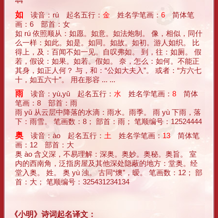
44
如
读音：rú 起名五行：
金
姓名学笔画：
6
简体笔
画：6 部首：女
如 rú 依照顺从：如愿。如意。如法炮制。 像，相似，同什
么一样：如此。如是。如同。如故。如初。游人如织。 比
得上，及：百闻不如一见。自叹弗如。 到，往：如厕。 假
若，假设：如果。如若。假如。 奈，怎么：如何。不能正
其身，如正人何？ 与，和：“公如大夫入”。 或者：“方六七
十，如五六十”。 用在形容 ... ...
雨
读音：yù,yǔ 起名五行：
水
姓名学笔画：
8
简体
笔画：8 部首：雨
雨 yǔ 从云层中降落的水滴：雨水。雨季。 雨 yù 下雨，落
下：雨雪。 笔画数：8； 部首：雨； 笔顺编号：12524444
奥
读音：ào 起名五行：
土
姓名学笔画：
13
简体笔
画：12 部首：大
奥 ào 含义深，不易理解：深奥。奥妙。奥秘。奥旨。 室
内的西南角，泛指房屋及其他深处隐蔽的地方：堂奥。经
堂入奥。 姓。 奥 yù 浊。 古同“燠”，暧。 笔画数：12； 部
首：大； 笔顺编号：325431234134
《小明》诗词起名译文：