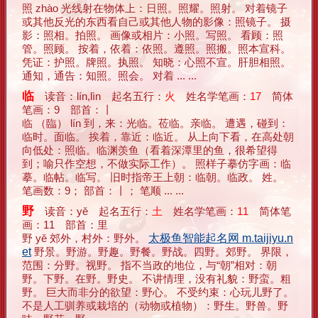
照 zhào 光线射在物体上：日照。照耀。照射。 对着镜子
或其他反光的东西看自己或其他人物的影像：照镜子。 摄
影：照相。拍照。 画像或相片：小照。写照。 看顾：照
管。照顾。 按着，依着：依照。遵照。照搬。照本宣科。
凭证：护照。牌照。执照。 知晓：心照不宣。肝胆相照。
通知，通告：知照。照会。 对着 ... ...
临
读音：lín,lìn 起名五行：
火
姓名学笔画：
17
简体
笔画：9 部首：丨
临 （臨） lín 到，来：光临。莅临。亲临。 遭遇，碰到：
临时。面临。 挨着，靠近：临近。 从上向下看，在高处朝
向低处：照临。临渊羡鱼（看着深潭里的鱼，很希望得
到；喻只作空想，不做实际工作）。 照样子摹仿字画：临
摹。临帖。临写。 旧时指帝王上朝：临朝。临政。 姓。
笔画数：9； 部首：丨； 笔顺 ... ...
野
读音：yě 起名五行：
土
姓名学笔画：
11
简体笔
画：11 部首：里
野 yě 郊外，村外：野外。
太极鱼智能起名网 m.taijiyu.n
et
野景。野游。野趣。野餐。野战。四野。郊野。 界限，
范围：分野。视野。 指不当政的地位，与“朝”相对：朝
野。下野。在野。野史。 不讲情理，没有礼貌：野蛮。粗
野。 巨大而非分的欲望：野心。 不受约束：心玩儿野了。
不是人工驯养或栽培的（动物或植物）：野生。野兽。野