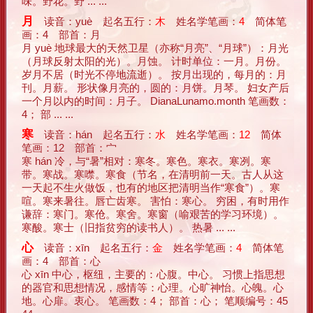
味。野花。野 ... ...
月
读音：yuè 起名五行：
木
姓名学笔画：
4
简体笔
画：4 部首：月
月 yuè 地球最大的天然卫星（亦称“月亮”、“月球”）：月光
（月球反射太阳的光）。月蚀。 计时单位：一月。月份。
岁月不居（时光不停地流逝）。 按月出现的，每月的：月
刊。月薪。 形状像月亮的，圆的：月饼。月琴。 妇女产后
一个月以内的时间：月子。 DianaLunamo.month 笔画数：
4； 部 ... ...
寒
读音：hán 起名五行：
水
姓名学笔画：
12
简体
笔画：12 部首：宀
寒 hán 冷，与“暑”相对：寒冬。寒色。寒衣。寒冽。寒
带。寒战。寒噤。寒食（节名，在清明前一天。古人从这
一天起不生火做饭，也有的地区把清明当作“寒食”）。寒
喧。寒来暑往。唇亡齿寒。 害怕：寒心。 穷困，有时用作
谦辞：寒门。寒伧。寒舍。寒窗（喻艰苦的学习环境）。
寒酸。寒士（旧指贫穷的读书人）。 热暑 ... ...
心
读音：xīn 起名五行：
金
姓名学笔画：
4
简体笔
画：4 部首：心
心 xīn 中心，枢纽，主要的：心腹。中心。 习惯上指思想
的器官和思想情况，感情等：心理。心旷神怡。心魄。心
地。心扉。衷心。 笔画数：4； 部首：心； 笔顺编号：45