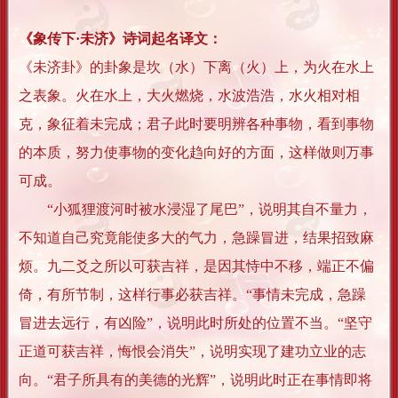
《象传下·未济》诗词起名译文：
《未济卦》的卦象是坎（水）下离（火）上，为火在水上
之表象。火在水上，大火燃烧，水波浩浩，水火相对相
克，象征着未完成；君子此时要明辨各种事物，看到事物
的本质，努力使事物的变化趋向好的方面，这样做则万事
可成。
“小狐狸渡河时被水浸湿了尾巴”，说明其自不量力，
不知道自己究竟能使多大的气力，急躁冒进，结果招致麻
烦。九二爻之所以可获吉祥，是因其恃中不移，端正不偏
倚，有所节制，这样行事必获吉祥。“事情未完成，急躁
冒进去远行，有凶险”，说明此时所处的位置不当。“坚守
正道可获吉祥，悔恨会消失”，说明实现了建功立业的志
向。“君子所具有的美德的光辉”，说明此时正在事情即将