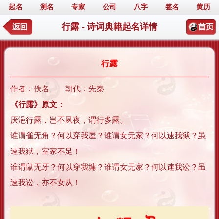
起名
测名
专家
公司
八字
签名
黄历
行露 - 诗词典籍起名详情
行露
作者：佚名 朝代：先秦
《行露》原文：
厌浥行露，岂不夙夜，谓行多露。
谁谓雀无角？何以穿我屋？谁谓女无家？何以速我狱？虽
速我狱，室家不足！
谁谓鼠无牙？何以穿我墉？谁谓女无家？何以速我讼？虽
速我讼，亦不女从！