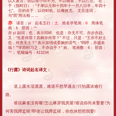
以人废言。勿以善小而不为。不以物喜，不以己悲。 在，
于（指时日）：“子厚以元和十四年十一月八日卒，年四十
七”。 目的在于：以待时机。以儆效尤。 文言连词，
与“而”用法相 ... ...
亦
读音：yì 起名五行：
土
姓名学笔画：
6
简体笔
画：6 部首：亠
亦 yì 副词，也，表示同样、也是：亦无不可。亦步亦趋。
又：“先君何罪？其嗣亦何罪？” 不过，只是：“王亦不好土
也，何患无士？” 表示加强或委婉的语气：“呜呼，亦盛矣
哉！”“学而时习之，不亦说乎？” 姓。 笔画数：6； 部首：
亠； 笔顺编号：413234
《行露》诗词起名译文：
道上露水湿漉漉，难道不想早逃去?只怕露浓难行
路。
谁说麻雀没有嘴?怎么啄穿我房屋?谁说你尚未娶妻?为
何害我蹲监狱?即使让我蹲监狱，你也休想把我娶!