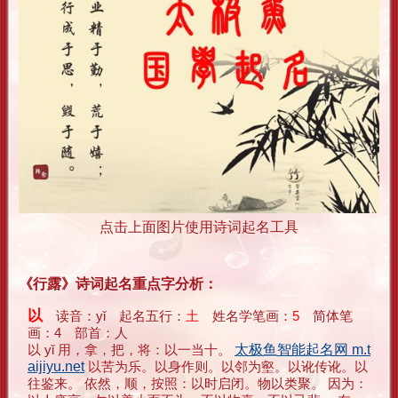
点击上面图片使用诗词起名工具
《行露》诗词起名重点字分析：
以
读音：yǐ 起名五行：
土
姓名学笔画：
5
简体笔
画：4 部首：人
以 yǐ 用，拿，把，将：以一当十。
太极鱼智能起名网 m.t
aijiyu.net
以苦为乐。以身作则。以邻为壑。以讹传讹。以
往鉴来。 依然，顺，按照：以时启闭。物以类聚。 因为：