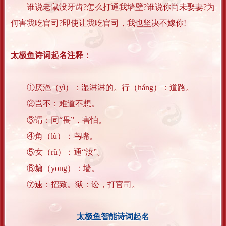
谁说老鼠没牙齿?怎么打通我墙壁?谁说你尚未娶妻?为
何害我吃官司?即使让我吃官司，我也坚决不嫁你!
太极鱼诗词起名注释：
①厌浥（yì）：湿淋淋的。行（háng）：道路。
②岂不：难道不想。
③谓：同“畏”，害怕。
④角（lù）：鸟嘴。
⑤女（rǔ）：通“汝”。
⑥墉（yōng）：墙。
⑦速：招致。狱：讼，打官司。
太极鱼智能诗词起名