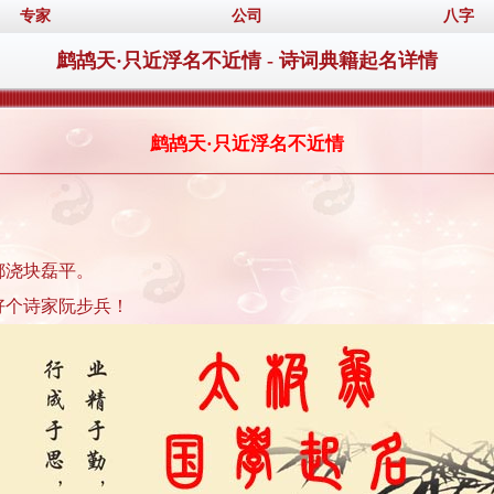
专家
公司
八字
鹧鸪天·只近浮名不近情 - 诗词典籍起名详情
鹧鸪天·只近浮名不近情
都浇块磊平。
好个诗家阮步兵！