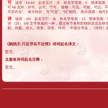
可
读音：kè,kě 起名五行：
木
姓名学笔画：
5
简体笔画：
可 kě 允许：许可。认可。宁可。 能够：可见。可能。可以
可百许头”。 表示转折，与“可是”、“但”相同。 表示强调：他可好
诗
读音：shī 起名五行：
金
姓名学笔画：
13
简体笔画：
诗 （詩） shī 文学体栽的一种，通过有节奏和韵律的语言
剧。诗篇。诗人。诗章。诗史。吟诗。 中国古书名，《诗经》的简称。 笔
《鹧鸪天·只近浮名不近情》诗词起名译文：
暂无。
太极鱼诗词起名注释：
暂无。