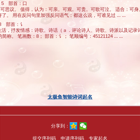
5 部首：口
。不可思议。 值得，认为：可亲。可观。可贵。可歌可泣。 适合：可身
了。 用在反问句里加强反问语气：都这么说，可谁见过 ... ...
8 部首：讠
反映生活，抒发情感：诗歌。诗话（ａ．评论诗人、诗歌、诗派以及记
画数：8； 部首：讠； 笔顺编号：45121124 ... ...
太极鱼智能诗词起名
分享到：
提交序列码
申请序列码
专家起名