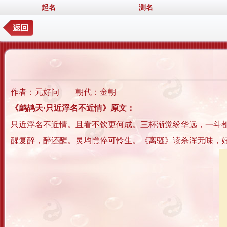
起名
测名
作者：元好问 朝代：金朝
《鹧鸪天·只近浮名不近情》原文：
只近浮名不近情。且看不饮更何成。三杯渐觉纷华远，一斗
醒复醉，醉还醒。灵均憔悴可怜生。《离骚》读杀浑无味，