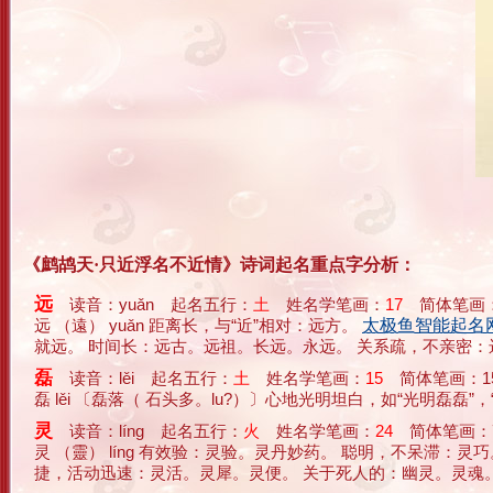
《鹧鸪天·只近浮名不近情》诗词起名重点字分析：
远
读音：yuǎn 起名五行：
土
姓名学笔画：
17
简体笔画：
远 （遠） yuǎn 距离长，与“近”相对：远方。
太极鱼智能起名网 m.t
就远。 时间长：远古。远祖。长远。永远。 关系疏，不亲密：远亲。疏
磊
读音：lěi 起名五行：
土
姓名学笔画：
15
简体笔画：1
磊 lěi 〔磊落（ 石头多。lu?）〕心地光明坦白，如“光明磊磊”，“
灵
读音：líng 起名五行：
火
姓名学笔画：
24
简体笔画：
灵 （靈） líng 有效验：灵验。灵丹妙药。 聪明，不呆滞
捷，活动迅速：灵活。灵犀。灵便。 关于死人的：幽灵。灵魂。灵柩。 