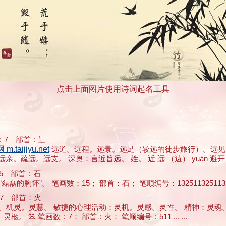
点击上面图片使用诗词起名工具
7 部首：辶
aijiyu.net
远道。远程。远景。远足（较远的徒步旅行）。远见
远。远支。 深奥：言近旨远。 姓。 近 远 （遠） yuàn 避开：近君
5 部首：石
磊磊的胸怀”。 笔画数：15； 部首：石； 笔顺编号：132511325113
7 部首：火
：灵巧。机灵。灵慧。 敏捷的心理活动：灵机。灵感。灵性。 精神：灵
笨 笔画数：7； 部首：火； 笔顺编号：511 ... ...