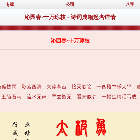
专家
公司
八字
沁园春·十万琼枝 - 诗词典籍起名详情
沁园春·十万琼枝
娇偏怯雨，影落西清。夹岸亭台，接天歌管，十四楼中乐太平。
；五陵石马，流水无声。寻去疑无，看来似梦，一幅生绡泪写成