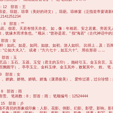
12 部首：王
。琼室。琼姿。琼筵。琼章（美好的诗文）。琼葩。琼林宴（泛指皇帝宴
1251234
：8 部首：艹
若。假若。天若有情天亦老。 如，像：年相若。安之若素。旁若无
缘木而求鱼也。” 顺从：“曾孙是若。” 指“海若”（古代神话中的海神）：
 部首：女
么一样：如此。如是。如同。如故。如初。游人如织。 比得上，及：百
大夫入”。 或者：“方六七十，如五六十”。 用在形容 ... ...
 部首：玉
成工艺品：玉石。玉器。玉玺（君主的玉印）。抛砖引玉。金玉良言。
殿宇）。亭亭玉立。金科玉律。金玉其外，败絮其中。 姓。 笔 ... .
9 部首：女
女子）。娇娆。娇艳。娇嗔。娇逸（潇洒俊美）。 爱怜过甚，过分珍惜
8 部首：雨
雪。 笔画数：8； 部首：雨； 笔顺编号：12524444
15 部首：彡
象，亦指不真切的形象或印象：人影。花影。倒影。幻影。影壁。影响。
：摄影（照相）。留影。剪影。影印。影像。 描摹：影写。影抄。 ..