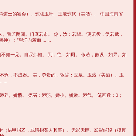
请新科进士的宴会）。琼枝玉叶。玉液琼浆（美酒）。 中国海南省
人。置若罔闻。门庭若市。 你，汝：若辈。“更若役，复若赋，
“望洋向若而 ... ...
闻不如一见。自叹弗如。 到，往：如厕。 假若，假设：如果。如
玉不琢，不成器。 美，尊贵的，敬辞：玉泉。玉液（美酒）。玉
..
：娇养。娇惯。 柔弱：娇弱。娇小。娇嫩。娇气。 笔画数：9；
影射（借甲指乙，或暗指某人其事）。无影无踪。影影绰绰（模模
. ...