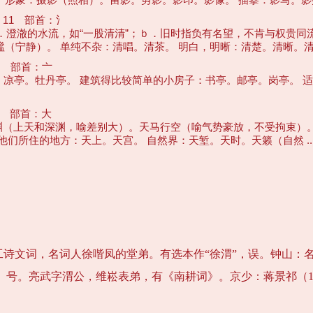
11 部首：氵
（ａ．澄澈的水流，如“一股清清”；ｂ．旧时指负有名望，不肯与权贵
静）。 单纯不杂：清唱。清茶。 明白，明晰：清楚。清晰。清醒 ...
 部首：亠
里；凉亭。牡丹亭。 建筑得比较简单的小房子：书亭。邮亭。岗亭。 
 部首：大
。天渊（上天和深渊，喻差别大）。天马行空（喻气势豪放，不受拘束）
所住的地方：天上。天宫。 自然界：天堑。天时。天籁（自然 ... .
诗文词，名词人徐喈凤的堂弟。有选本作“徐渭”，误。钟山：
）号。亮武字渭公，维崧表弟，有《南耕词》。京少：蒋景祁（16