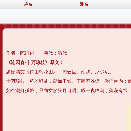
起名
测名
作者：陈维崧 朝代：清代
《沁园春·十万琼枝》原文：
题徐渭文《钟山梅花图》，同云臣、南耕、京少赋。
十万琼枝，矫若银虬，翩如玉鲸。正困不胜烟，香浮南内；
如今潮打孤城，只商女船头月自明。叹一夜啼乌，落花有恨