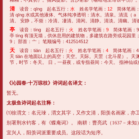
清
读音：qīng 起名五行：
水
姓名学笔画：
12
简体笔画：
清 qīng 水或其他液体、气体纯净透明：清水。清泉。清流
清。 安静，不烦：冷清。凄清。清闲。清静。清淡。清幽。清谧（宁
亭
读音：tíng 起名五行：
火
姓名学笔画：
9
简体笔画：9
亭 tíng 有顶无墙，供休息用的建筑物，多建筑在路旁或花园
9； 部首：亠； 笔顺编号：412514512
天
读音：tiān 起名五行：
火
姓名学笔画：
4
简体笔画：4
天 tiān 在地面以上的高空：天空。天际。天罡（北斗星）
节，时节：冬天。 日，一昼夜，或专指昼间：今天。 指神仙或他们
《沁园春·十万琼枝》诗词起名译文：
暂无。
太极鱼诗词起名注释：
⑴徐渭文：名元琜，渭文其字，又作文清，阳羡名画家，亦工
别署荆水钓客，有《蝶庵词》。 南耕：曹亮武（1637－未知
宜兴人，阳羡词派重要成员。这段话为短序。