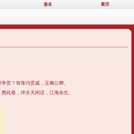
签名
黄历
谁争赏？有珠珰贵戚，玉佩公卿。
。携此卷，伴水天闲话，江海余生。