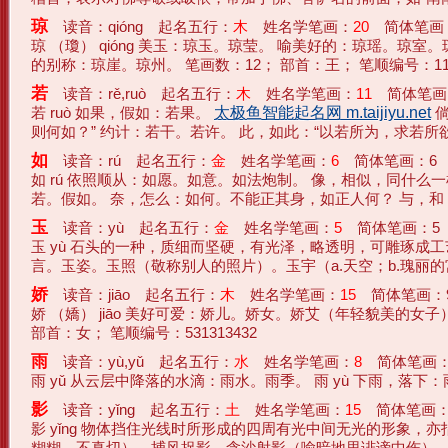
琼
读音：qióng 起名五行：
木
姓名学笔画：
20
简体笔画：
琼 （瓊） qióng 美玉：琼玉。琼莹。 喻美好的：琼瑶
的别称：琼崖。琼州。 笔画数：12； 部首：王； 笔顺编号：11214
若
读音：rě,ruò 起名五行：
木
姓名学笔画：
11
简体笔画
若 ruò 如果，假如：若果。
太极鱼智能起名网 m.taijiyu.net
倘
则何如？” 约计：若干。若许。 此，如此：“以若所为，求若所欲，犹
如
读音：rú 起名五行：
金
姓名学笔画：
6
简体笔画：6
如 rú 依照顺从：如愿。如意。如法炮制。 像，相似，同什
若。假如。 奈，怎么：如何。不能正其身，如正人何？ 与，和：“公如
玉
读音：yù 起名五行：
金
姓名学笔画：
5
简体笔画：5
玉 yù 石头的一种，质细而坚硬，有光泽，略透明，可雕琢
言。玉姿。玉照（敬称别人的照片）。玉宇（a.天空；b.瑰丽的宫阙
娇
读音：jiāo 起名五行：
木
姓名学笔画：
15
简体笔画：
娇 （嬌） jiāo 美好可爱：娇儿。娇女。娇艾（年轻貌美的
部首：女； 笔顺编号：531313432
雨
读音：yù,yǔ 起名五行：
水
姓名学笔画：
8
简体笔画：
雨 yǔ 从云层中降落的水滴：雨水。雨季。 雨 yù 下雨，落下：雨
影
读音：yǐng 起名五行：
土
姓名学笔画：
15
简体笔画：
影 yǐng 物体挡住光线时所形成的四周有光中间无光的形
糊糊，不真切）。捕风捉影。含沙射影（喻暗地里诽谤中伤）。 形象