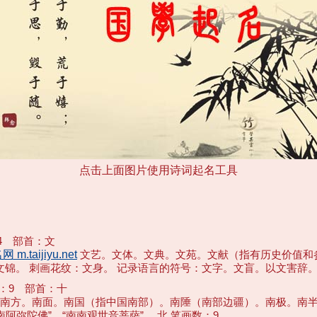
点击上面图片使用诗词起名工具
 部首：文
.taijiyu.net
文艺。文体。文典。文苑。文献（指有历史价值和
 刺画花纹：文身。 记录语言的符号：文字。文盲。以文害辞。 人类劳
：9 部首：十
。南方。南面。南国（指中国南部）。南陲（南部边疆）。南极。南半球。
”、“南南观世音菩萨”。 北 笔画数：9 ... ...