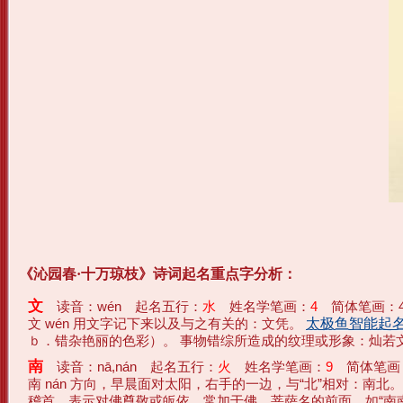
《沁园春·十万琼枝》诗词起名重点字分析：
文
读音：wén 起名五行：
水
姓名学笔画：
4
简体笔画：4
文 wén 用文字记下来以及与之有关的：文凭。
太极鱼智能起名网 m
ｂ．错杂艳丽的色彩）。 事物错综所造成的纹理或形象：灿若文锦。
南
读音：nā,nán 起名五行：
火
姓名学笔画：
9
简体笔画
南 nán 方向，早晨面对太阳，右手的一边，与“北”相对：南北
稽首，表示对佛尊敬或皈依，常加于佛、菩萨名的前面，如“南南阿弥陀佛