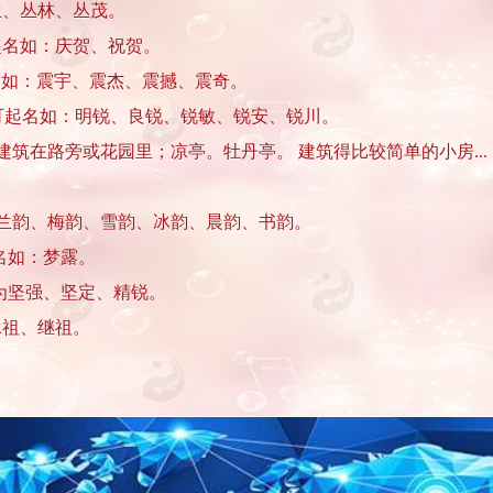
丛生、丛林、丛茂。
起名如：庆贺、祝贺。
起名如：震宇、震杰、震撼、震奇。
。可起名如：明锐、良锐、锐敏、锐安、锐川。
，多建筑在路旁或花园里；凉亭。牡丹亭。 建筑得比较简单的小房... ..
。
如：兰韵、梅韵、雪韵、冰韵、晨韵、书韵。
起名如：梦露。
壮。意为坚强、坚定、精锐。
承祖、继祖。