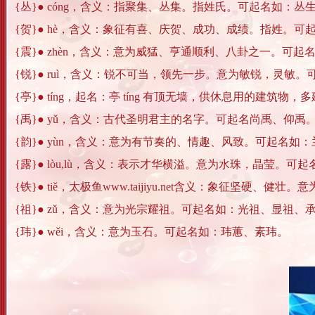
{丛}● cóng，含义：指聚集、丛集。指姓氏。可起名如：
{贺}● hè，含义：象征有喜、庆贺、成功、成绩。指姓。可
{震}● zhèn，含义：意为威猛、亨通顺利、八卦之一。可
{锐}● ruì，含义：锐不可当，领先一步。意为敏锐，灵敏
{亭}● tíng，起名：亭 tíng 有顶无墙，供休息用的建筑物
{禹}● yǔ，含义：古代圣明君主的名字。可起名尚禹、仰禹
{韵}● yùn，含义：意为有节奏的、情趣、风致。可起名
{露}● lòu,lù，含义：表示才华横溢。意为水珠，晶莹。可
{铁}● tiě，太极鱼www.taijiyu.net含义：象征坚硬、健
{祖}● zǔ，含义：意为光宗耀祖。可起名如：光祖、显祖、
{玮}● wěi，含义：意为玉石。可起名如：玮蕙、素玮。