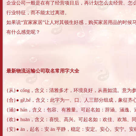
企业公司一般是在有了经营项目后，再计划怎么去经营、怎
行业特征，而不能太过离谱。
如果说“宜家家居”让人对其顿生好感，购买家居用品的时候
有什么感觉呢？
最新物流运输公司取名常用字大全
{从}● cóng，含义：清雅多才，环境良好，从善如流。
{合}● gě,hé，含义：此字为一、口、人三部分组成，象
{涵}● hán，含义：包容、有雅量。可起名如：辞涵、涵逸
{欢}● huān，含义：喜悦、高兴。可起名如：欢佳、欢旭、
{安}● ān，起名：安 ān 平静，稳定：安定。安心。安宁。安