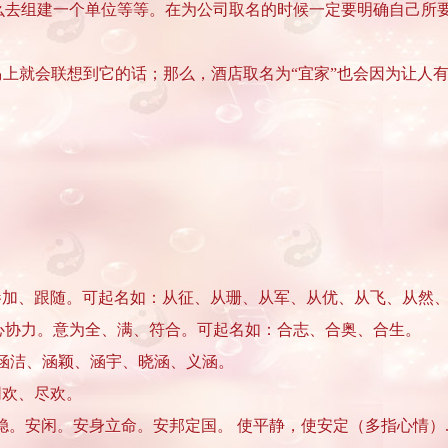
么去组建一个单位等等。在为公司取名的时候一定要明确自己所
马上就会联想到它的话；那么，酒店取名为“宜家”也会因为让人
意为参加、跟随。可起名如：从征、从珊、从军、从优、从飞、从然
征齐心协力。意为全、满、符合。可起名如：合志、合奥、合生。
、涵洁、涵颖、涵宇、晓涵、义涵。
同欢、尽欢。
稳。安闲。安身立命。安邦定国。 使平静，使安定（多指心情）... .