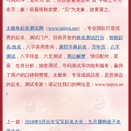
与狗对冲，龙即为“辰”，所以要避免使用“辰”字根之字为
名字，象：辰最依秋农婪。“贝”为龙象，故要避之。
太极鱼起名测试网
（
www.taijiyu.net
），专业团队打造优
秀的起名、测试门户。目前开发的
姓名测试打分
，
智能起
名/改名
，八字喜用查询，
康熙字典起名
，
万年历
，
八字
测试
，八字排盘，六爻测试，
周公解梦
，情侣配对，星
座、生肖分析，抽签测试，号码测试等功能和服务，赢得
了用户的口碑和赞誉。太极鱼，专业成就品质，是您身边
的起名、测试专家！请记住我们的网址是：www.taijiyu.ne
t
上一篇：
2018年9月出生宝宝起名大全，九月属狗孩子名