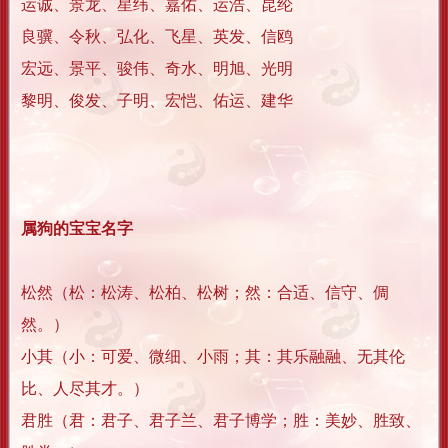
运诚、景龙、星纬、嘉佑、运浩、昆纶
良骥、令秋、弘化、飞星、英发、信鸥
宏远、景平、骏伟、奇水、明旭、光明
黎明、俊发、子明、宏恺、佑运、建华
属狗的宝宝名字
松然（松：松涛、松柏、松树；然：合适、信守、倜
然。）
小其（小：可爱、微细、小雨；其：其乐融融、无其伦
比、人尽其才。）
君胜（君：君子、君子兰、君子博学；胜：美妙、胜致、