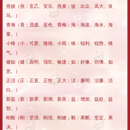
燕骏（燕：玄乙、安乐、燕麦；骏：出众、高大、良
马。）
青海（青：茂盛、蓝色、青梅；海：海拔、海水、海
量。）
小锋（小：可爱、微细、小雨；锋：锐利、锐势、锋
气。）
健如（健：高明、强壮、敏捷；如：好像、仿佛、如
意。）
正洁（正：正直、正性、正大；洁：廉明、洁廉、洁
白。）
新益（新：新霁、新潮、新美；益：增加、益处、益
智。）
刚毅（刚：坚强、刚强、刚健；毅：果断、坚定、果
决。）