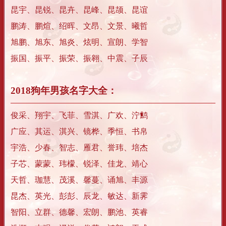
昆宇、昆锐、昆卉、昆峰、昆颉、昆谊
鹏涛、鹏煊、绍晖、文昂、文景、曦哲
旭鹏、旭东、旭炎、炫明、宣朗、学智
振国、振平、振荣、振翱、中震、子辰
2018狗年男孩名字大全：
俊采、翔宇、飞菲、雪淇、广欢、泞鹪
广应、其运、淇兴、镜桦、季恒、书帛
宇浩、少春、智志、雁君、誉玮、培杰
子芯、蒙蒙、玮檬、锐泽、佳龙、靖心
天哲、珈慧、茂溪、馨蔓、诵旭、丰源
昆杰、英光、彭彭、辰龙、敏达、新霁
智阳、立群、德馨、宏朗、鹏池、英睿