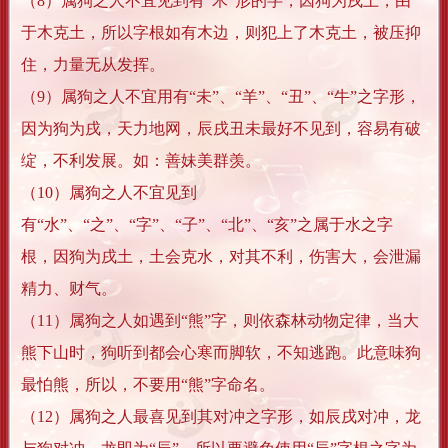
（8）属狗之人不宜见到有“木”形的字，因狗为戌土，由
于木克土，所以字根如有木边，则犯上了木克土，被压抑
住，力量无从发挥。
（9）属狗之人不宜用有“未”、“羊”、“丑”、“牛”之字形，
因为狗为戌，天力地网，辰戌丑未最好不见到，容易有破
绽，不利发展。如：善妹美群羡。
（10）属狗之人不宜见到
有“水”、“之”、“字”、“子”、“北”、“亥”之属于水之字
根，因狗为戌土，土会克水，对其不利，伤害大，会泄漏
精力、财气。
（11）属狗之人如遇到“熊”字，则依森林动物定律，当大
熊下山时，狗听到都会心寒而脚软，不知逃跑。此意味狗
最怕熊，所以，不要用“熊”字命名。
（12）属狗之人最喜见到其对冲之字形，如辰戌对冲，龙