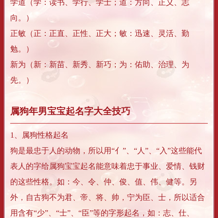
学道（学：读书、学行、学士；道：方向、正义、志
向。）
正敏（正：正直、正性、正大；敏：迅速、灵活、勤
勉。）
新为（新：新苗、新秀、新巧；为：佑助、治理、为
先。）
属狗年男宝宝起名字大全技巧
1、属狗性格起名
狗是最忠于人的动物，所以用“亻”、“人”、“入”这些能代
表人的字给属狗宝宝起名能意味着忠于事业、爱情、钱财
的这些性格。如：今、令、仲、俊、值、伟、健等。另
外，自古狗不为君、帝、将、帅，宁为臣、士，所以适合
用含有“少”、“士”、“臣”等的字形起名，如：志、仕、