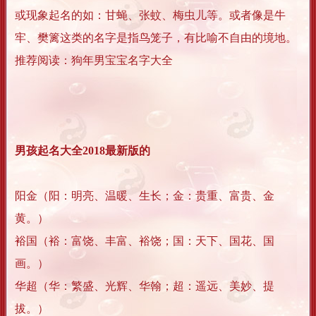
或现象起名的如：甘蝇、张蚊、梅虫儿等。或者像是牛
牢、樊篱这类的名字是指鸟笼子，有比喻不自由的境地。
推荐阅读：狗年男宝宝名字大全
男孩起名大全2018最新版的
阳金（阳：明亮、温暖、生长；金：贵重、富贵、金
黄。）
裕国（裕：富饶、丰富、裕饶；国：天下、国花、国
画。）
华超（华：繁盛、光辉、华翰；超：遥远、美妙、提
拔。）