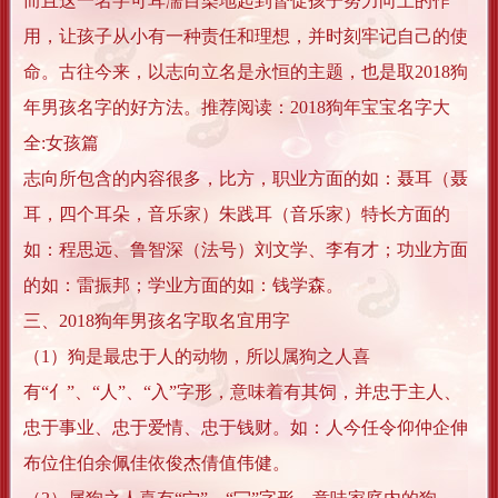
而且这一名字可耳濡目染地起到督促孩子努力向上的作
用，让孩子从小有一种责任和理想，并时刻牢记自己的使
命。古往今来，以志向立名是永恒的主题，也是取2018狗
年男孩名字的好方法。推荐阅读：2018狗年宝宝名字大
全:女孩篇
志向所包含的内容很多，比方，职业方面的如：聂耳（聂
耳，四个耳朵，音乐家）朱践耳（音乐家）特长方面的
如：程思远、鲁智深（法号）刘文学、李有才；功业方面
的如：雷振邦；学业方面的如：钱学森。
三、2018狗年男孩名字取名宜用字
（1）狗是最忠于人的动物，所以属狗之人喜
有“亻”、“人”、“入”字形，意味着有其饲，并忠于主人、
忠于事业、忠于爱情、忠于钱财。如：人今任令仰仲企伸
布位住伯余佩佳依俊杰倩值伟健。