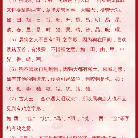
（4）狗见到“日”，有一句话说“狗吠日”，狗看到太阳出
来也要乱叫两声，意指爱管闲事，大嘴巴，徒劳无功。
如：曰、旭、日、旨、旺、升、昆、昌、明、易、星、
购、春、显、是、时、皓、景、晴、智、晶、晓、暇。
（5）属狗之人不喜有“田”之字形，因为狗在田间，喜欢
践踏五谷，有浪费、不惜福之意。如：田、由、甲、申、
界、番、畴、画。
（6）狗不喜欢再见到狗，因狗大都有领土。领域之感，
如有其他的狗进来，便会引起战争，狗咬狗是也。如：
状、狐、狮、独、狭、猛、犹、筛、独。
（7）古人云：“金鸡遇犬泪双流”，所以属狗之人也不宜
见到有鸡之字形，
如“酉”、“佳”、“兆”、“鸟”、“羽”、“兑”、“西”、“金”等字
均有鸡之意。