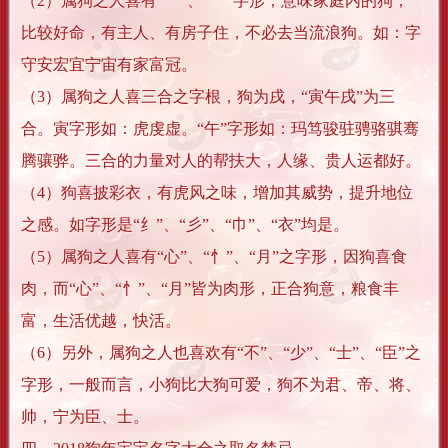
（2）属狗之人喜有“宀”、“冖”字形，意味家庭内的狗，
比较好命，有主人、有房子住，不必去当流浪狗。如：字
守安宏宜宁宙有家富冠。
（3）属狗之人喜三合之字根，狗为戌，“寅午戌”为三
合。寅字形如：虎虔虚。“午”字形如：玛笃骏驻骋骆骐骞
腾骧骅。三合的力量对人的帮扶大，人缘、贵人运都好。
（4）狗喜披彩衣，有虎风之味，增加其威势，提升地位
之感。如字形是“纟”、“彡”、“巾”、“衣”均是。
（5）属狗之人喜有“心”、“忄”、“月”之字形，因狗喜食
肉，而“心”、“忄”、“月”皆为肉形，正合狗意，粮食丰
富，生活优越，快活。
（6）另外，属狗之人也喜欢有“不”、“少”、“士”、“臣”之
字形，一般而言，小狗比大狗可爱，狗不为君、帝、将、
帅，宁为臣、士。