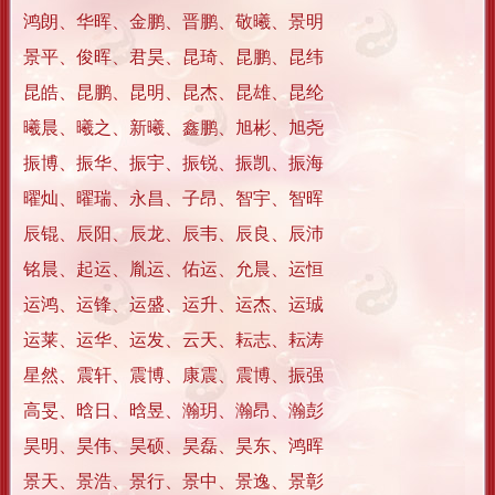
鸿朗、华晖、金鹏、晋鹏、敬曦、景明
景平、俊晖、君昊、昆琦、昆鹏、昆纬
昆皓、昆鹏、昆明、昆杰、昆雄、昆纶
曦晨、曦之、新曦、鑫鹏、旭彬、旭尧
振博、振华、振宇、振锐、振凯、振海
曜灿、曜瑞、永昌、子昂、智宇、智晖
辰锟、辰阳、辰龙、辰韦、辰良、辰沛
铭晨、起运、胤运、佑运、允晨、运恒
运鸿、运锋、运盛、运升、运杰、运珹
运莱、运华、运发、云天、耘志、耘涛
星然、震轩、震博、康震、震博、振强
高旻、晗日、晗昱、瀚玥、瀚昂、瀚彭
昊明、昊伟、昊硕、昊磊、昊东、鸿晖
景天、景浩、景行、景中、景逸、景彰