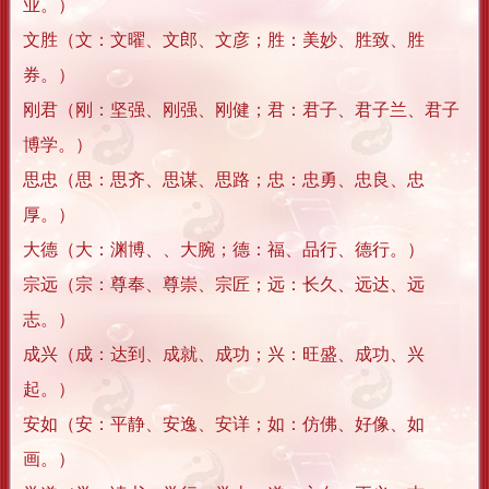
业。）
文胜（文：文曜、文郎、文彦；胜：美妙、胜致、胜
券。）
刚君（刚：坚强、刚强、刚健；君：君子、君子兰、君子
博学。）
思忠（思：思齐、思谋、思路；忠：忠勇、忠良、忠
厚。）
大德（大：渊博、、大腕；德：福、品行、德行。）
宗远（宗：尊奉、尊崇、宗匠；远：长久、远达、远
志。）
成兴（成：达到、成就、成功；兴：旺盛、成功、兴
起。）
安如（安：平静、安逸、安详；如：仿佛、好像、如
画。）