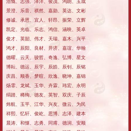
浩慨、志强、泽洋、俊茂、鸿朗、玉成
景澄、乐音、祺然、嘉勋、英达、文彬
修诚、承恩、宜人、轩昂、振荣、立辉
凯定、光临、乐志、鸿信、涵映、英卓
俊才、英韶、伟才、天瑞、嘉木、兴平
鸿才、辰阳、良材、开济、嘉谊、华翰
德曜、云天、骏哲、奇逸、弘博、星文
博耘、德运、辰宇、辰皓、辰钊、辰铭
庆昌、顺香、梦暄、欣逸、晓坤、嘉锦
炀霏、龙斌、玉华、卉霖、玮宏、永明
绢踏、稀绚、德友、英智、双庆、子辰
炜航、玉平、江华、兴友、微云、为民
祥熙、忆轩、俊屹、思博、志泽、建本
晨涛、和惬、志勇、同甫、德润、安顺