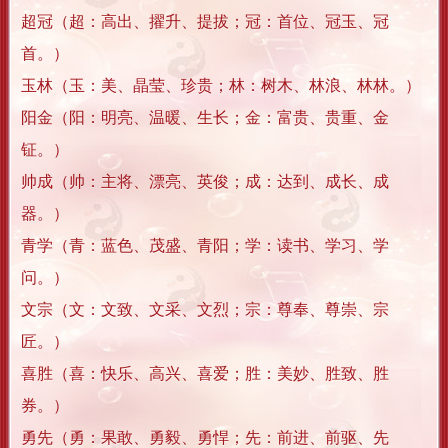
超冠（超：高出、擢升、提拔；冠：首位、冠玉、冠
首。）
玉林（玉：美、晶莹、珍贵；林：树木、林浪、林林。）
阳金（阳：明亮、温暖、生长；金：富贵、贵重、金
钲。）
帅成（帅：主将、漂亮、英俊；成：达到、成长、成
器。）
青学（青：蓝色、茂盛、青阳；学：读书、学习、学
问。）
文宗（文：文致、文采、文烈；宗：尊奉、尊崇、宗
匠。）
喜胜（喜：快乐、高兴、喜爱；胜：美妙、胜致、胜
券。）
勇先（勇：果敢、勇毅、勇悍；先：前进、前驱、先