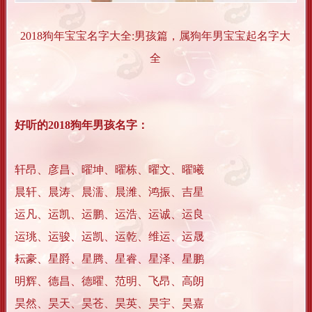
2018狗年宝宝名字大全:男孩篇，属狗年男宝宝起名字大
全
好听的2018狗年男孩名字：
轩昂、彦昌、曜坤、曜栋、曜文、曜曦
晨轩、晨涛、晨濡、晨潍、鸿振、吉星
运凡、运凯、运鹏、运浩、运诚、运良
运珧、运骏、运凯、运乾、维运、运晟
耘豪、星爵、星腾、星睿、星泽、星鹏
明辉、德昌、德曜、范明、飞昂、高朗
昊然、昊天、昊苍、昊英、昊宇、昊嘉