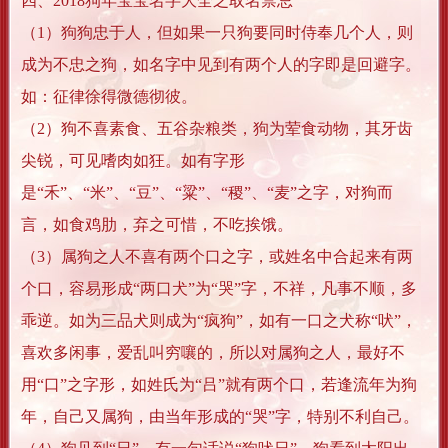
四、2018狗年宝宝名字大全之取名禁忌
（1）狗狗忠于人，但如果一只狗要同时侍奉几个人，则
成为不忠之狗，如名字中见到有两个人的字即是回避字。
如：征律徐得微德彻彼。
（2）狗不喜素食、五谷杂粮类，狗为荤食动物，其牙齿
尖锐，可见嗜肉如狂。如有字形
是“禾”、“米”、“豆”、“粱”、“稷”、“麦”之字，对狗而
言，如食鸡肋，弃之可惜，不吃挨饿。
（3）属狗之人不喜有两个口之字，或姓名中合起来有两
个口，容易形成“两口犬”为“哭”字，不祥，凡事不顺，多
乖逆。如为三品犬则成为“疯狗”，如有一口之犬称“吠”，
喜欢多闲事，爱乱叫穷嚷的，所以对属狗之人，最好不
用“口”之字形，如姓氏为“吕”就有两个口，若逢流年为狗
年，自己又属狗，由当年形成的“哭”字，特别不利自己。