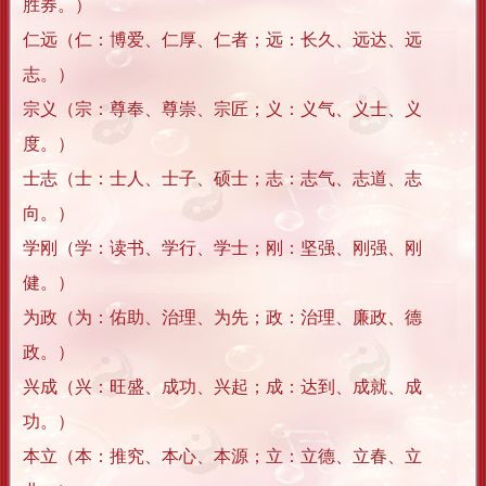
胜券。）
仁远（仁：博爱、仁厚、仁者；远：长久、远达、远
志。）
宗义（宗：尊奉、尊崇、宗匠；义：义气、义士、义
度。）
士志（士：士人、士子、硕士；志：志气、志道、志
向。）
学刚（学：读书、学行、学士；刚：坚强、刚强、刚
健。）
为政（为：佑助、治理、为先；政：治理、廉政、德
政。）
兴成（兴：旺盛、成功、兴起；成：达到、成就、成
功。）
本立（本：推究、本心、本源；立：立德、立春、立