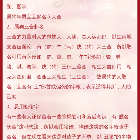
颐、熙等。
属狗年男宝宝起名字大全
2、属狗三合起名
三合的力量对人的帮扶大，人缘、贵人运都好。以生肖地
支合破而论，寅（虎）午（马）戌（狗）为三合，所以取
名可用寅字形如：虎、虔、虚。“午”字形如：骏、骋、
骆、骐、骞等。戌（狗）王行土藏金，相生为吉则用，相
克为凶则避，金逢土为相生（土生金）。故属狗的人取
名，宜含有“土”部首或偏旁的字根，表示适得其所，人助
己助。
3、忌用粗俗字
有一些老人还保留着一些陈规陋习和落后意识，有“贱名
长命”这种想法，所以会用猪娃、狗娃这类的名字给孩子
命名。但在现在看来这是对孩子的不尊。以“丑陋”的亊物