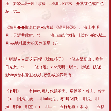
压：欺凌...薇wēi〔紫薇〕a.落叶小乔木。开紫红色或白色
花，结...
《海月◆◆取名自唐·张九龄《望月怀远》：“海上生明
月，天涯共此时。”》 海hǎi靠近大陆，比洋小的水域...
月yuè地球最大的天然卫星（亦...
〖晓影▲▲唐·刘禹锡《咏红柿子》：“晓连星影出，晚带
日光忽。”〗 晓（曉）xiǎo天明：晓市。拂晓。破晓...
影yǐng物体挡住光线时所形成的四周有...
《君明》 君jūn封建时代指帝王、诸侯等：君主。君子
（ａ．旧指贵族、...明míng亮，与“暗”相对：明亮。明
媚。明净。明鉴（ａ．明... 五行配置：木-水 五格