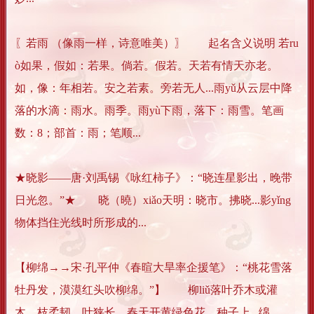
〖若雨 （像雨一样，诗意唯美）〗 起名含义说明 若ru
ò如果，假如：若果。倘若。假若。天若有情天亦老。
如，像：年相若。安之若素。旁若无人...雨yǔ从云层中降
落的水滴：雨水。雨季。雨yù下雨，落下：雨雪。笔画
数：8；部首：雨；笔顺...
★晓影——唐·刘禹锡《咏红柿子》：“晓连星影出，晚带
日光忽。”★ 晓（曉）xiǎo天明：晓市。拂晓...影yǐng
物体挡住光线时所形成的...
【柳绵→→宋·孔平仲《春暄大旱率企援笔》：“桃花雪落
牡丹发，漠漠红头吹柳绵。”】 柳liǔ落叶乔木或灌
木，枝柔韧，叶狭长，春天开黄绿色花，种子上...绵