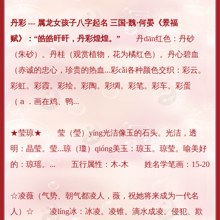
丹彩 --- 属龙女孩子八字起名 三国·魏·何晏《景福
赋》：“皓皓旰旰，丹彩煌煌。”
丹dān红色：丹砂
（朱砂）。丹桂（观赏植物，花为橘红色）。丹心碧血
（赤诚的忠心，珍贵的热血...彩cǎi各种颜色交织：彩云。
彩虹。彩霞。彩绘。彩陶。彩绸。彩笔。彩车。彩蛋
（ａ．画在鸡、鸭...
★莹琼★ 莹（瑩）yíng光洁像玉的石头。光洁，透
明：晶莹。莹...琼（瓊）qióng美玉：琼玉。琼莹。喻美好
的：琼瑶。... 五行属性：木-木 姓名学笔画：15-20
☆凌薇（气势、朝气都凌人，薇，祝她将来成为一代名
人）☆ 凌líng冰：冰凌。凌锥。滴水成凌。侵犯、欺