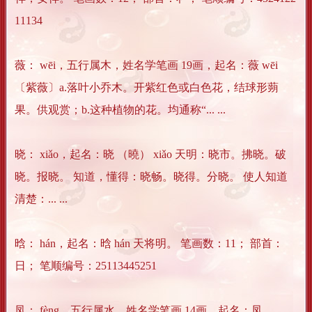
11134
薇： wēi，五行属木，姓名学笔画 19画，起名：薇 wēi
〔紫薇〕a.落叶小乔木。开紫红色或白色花，结球形蒴
果。供观赏；b.这种植物的花。均通称“... ...
晓： xiǎo，起名：晓 （曉） xiǎo 天明：晓市。拂晓。破
晓。报晓。 知道，懂得：晓畅。晓得。分晓。 使人知道
清楚：... ...
晗： hán，起名：晗 hán 天将明。 笔画数：11； 部首：
日； 笔顺编号：25113445251
凤： fèng，五行属水，姓名学笔画 14画，起名：凤