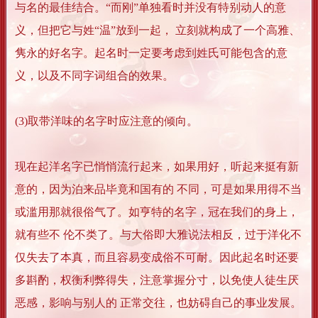
与名的最佳结合。“而刚”单独看时并没有特别动人的意
义，但把它与姓“温”放到一起， 立刻就构成了一个高雅、
隽永的好名字。起名时一定要考虑到姓氏可能包含的意
义，以及不同字词组合的效果。
(3)取带洋味的名字时应注意的倾向。
现在起洋名字已悄悄流行起来，如果用好，听起来挺有新
意的，因为泊来品毕竟和国有的 不同，可是如果用得不当
或滥用那就很俗气了。如亨特的名字，冠在我们的身上，
就有些不 伦不类了。与大俗即大雅说法相反，过于洋化不
仅失去了本真，而且容易变成俗不可耐。因此起名时还要
多斟酌，权衡利弊得失，注意掌握分寸，以免使人徒生厌
恶感，影响与别人的 正常交往，也妨碍自己的事业发展。