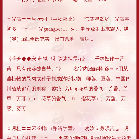
☆光满〓〓唐·元可《中秋夜咏》：“气笼星欲尽，光满霞
初多。”☆ 光guāng太阳、火、电等放射出来耀人...满
（滿）mǎn全部充实，没有余地：满足...
《蓉芳◆◆宋·苏轼《和陈述拒霜花》：“千林扫作一番
黄，只有鞭蓉独自芳。”》 名字内涵解释 蓉róng用某
些植物的果肉或种子制成的粉状物：椰蓉。豆蓉。中国四
川省成都市的别称：蓉城...芳fāng花草的香气：芳香。芳
草。芳菲（ａ．花草的香气；ｂ．指花草）。芳馥。芳
馨。芬芳...
☆月桂〓〓宋·刘兼《贻诸学童》：“劝汝立身须苦志，月
中丹桂自扶疏。”☆ 名字详细解释 月yuè地球最大的天