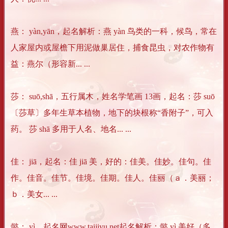
燕： yàn,yān，起名解析：燕 yàn 鸟类的一科，候鸟，常在
人家屋内或屋檐下用泥做巢居住，捕食昆虫，对农作物有
益：燕尔（形容新... ...
莎： suō,shā，五行属木，姓名学笔画 13画，起名：莎 suō
〔莎草〕多年生草本植物，地下的块根称“香附子”，可入
药。 莎 shā 多用于人名、地名... ...
佳： jiā，起名：佳 jiā 美，好的：佳美。佳妙。佳句。佳
作。佳音。佳节。佳境。佳期。佳人。佳丽（ａ．美丽；
ｂ．美女... ...
懿： yì，起名网www.taijiyu.net起名解析：懿 yì 美好（多