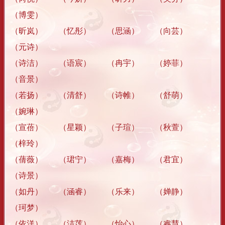
（博雯）
（昕岚） （忆彤） （思涵） （向芸）
（元诗）
（诗洁） （语宸） （冉宇） （婷菲）
（音景）
（若扬） （清舒） （诗帷） （舒萌）
（婉琳）
（宣蓓） （星颖） （子瑄） （秋萱）
（梓玲）
（蒨薇） （珺宁） （嘉梅） （君宜）
（诗景）
（如丹） （涵睿） （乐来） （婵静）
（珂梦）
（依洋） （洁莲） （怡心） （睿慧）