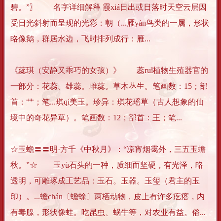
碧。”〗 名字详细解释 霞xiá日出或日落时天空云层因
受日光斜射而呈现的光彩：朝（...雁yàn鸟类的一属，形状
略像鹅，群居水边，飞时排列成行：雁...
《蕊琪（安静又乖巧的女孩）》 蕊ruǐ植物生殖器官的
一部分：花蕊。雄蕊。雌蕊。草木丛生。笔画数：15；部
首：艹；笔...琪qí美玉。珍异：琪花瑶草（古人想象的仙
境中的奇花异草）。笔画数：12；部首：王；笔...
☆玉蟾〓〓明·方千《中秋月》：“凉宵烟霭外，三五玉蟾
秋。”☆ 玉yù石头的一种，质细而坚硬，有光泽，略
透明，可雕琢成工艺品：玉石。玉器。玉玺（君主的玉
印）。...蟾chán〔蟾蜍〕两栖动物，皮上有许多疙瘩，内
有毒腺，形状像蛙。吃昆虫、蜗牛等，对农业有益。俗...