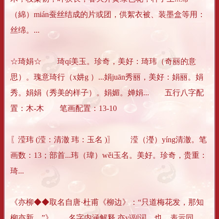
（綿）mián蚕丝结成的片或团，供絮衣被、装墨盒等用：
丝绵。...
☆琦娟☆ 琦qí美玉。珍奇，美好：琦玮（奇丽的意
思）。瑰意琦行（x妌g ）...娟juān秀丽，美好：娟丽。娟
秀。娟娟（秀美的样子）。娟媚。婵娟... 五行八字配
置：木-木 笔画配置：13-10
〖滢玮 (滢：清澈 玮：玉名 )〗 滢（瀅）yíng清澈。笔
画数：13；部首...玮（瑋）wěi玉名。美好。珍奇，贵重：
琦...
《亦柳◆◆取名自唐·杜甫《柳边》：“只道梅花发，那知
柳亦新。”》 名字内涵解释 亦yì副词，也，表示同