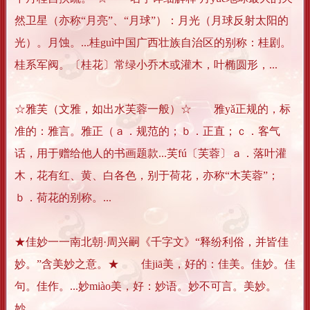
然卫星（亦称“月亮”、“月球”）：月光（月球反射太阳的
光）。月蚀。...桂guì中国广西壮族自治区的别称：桂剧。
桂系军阀。〔桂花〕常绿小乔木或灌木，叶椭圆形，...
☆雅芙（文雅，如出水芙蓉一般）☆ 雅yǎ正规的，标
准的：雅言。雅正（ａ．规范的；ｂ．正直；ｃ．客气
话，用于赠给他人的书画题款...芙fú〔芙蓉〕ａ．落叶灌
木，花有红、黄、白各色，别于荷花，亦称“木芙蓉”；
ｂ．荷花的别称。...
★佳妙一一南北朝·周兴嗣《千字文》“释纷利俗，并皆佳
妙。”含美妙之意。★ 佳jiā美，好的：佳美。佳妙。佳
句。佳作。...妙miào美，好：妙语。妙不可言。美妙。
妙...