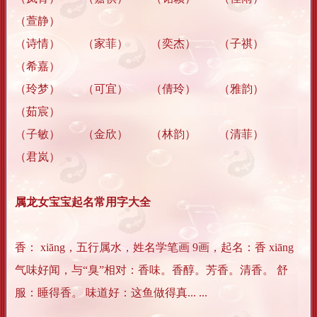
（萱静）
（诗情） （家菲） （奕杰） （子祺）
（希嘉）
（玲梦） （可宜） （倩玲） （雅韵）
（茹宸）
（子敏） （金欣） （林韵） （清菲）
（君岚）
属龙女宝宝起名常用字大全
香： xiāng，五行属水，姓名学笔画 9画，起名：香 xiāng
气味好闻，与“臭”相对：香味。香醇。芳香。清香。 舒
服：睡得香。 味道好：这鱼做得真... ...