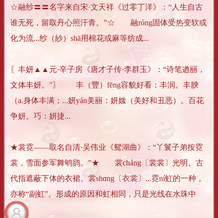
☆融纱〓〓名字来自宋·文天祥《过零丁洋》：“人生自古
谁无死，留取丹心照汗青。”☆ 融róng固体受热变软或
化为流...纱（紗）shā用棉花或麻等纺成...
〖丰妍▲▲元·辛子房《唐才子传·李群玉》：“诗笔遒丽，
文体丰妍。”〗 丰（豐）fēng容貌好看：丰润。丰腴
（a.身体丰满；...妍yán美丽：妍媸（美好和丑恶）。百花
争妍。巧：妍捷...
★裳霓——取名自清·吴伟业《鸳湖曲》：“丫鬟子弟按霓
裳，雪面参军舞鸲鹆。”★ 裳cháng〔裳裳〕光明。古
代指遮蔽下体的衣裙。裳shɑng〔衣裳〕...霓ní虹的一种，
亦称“副虹”。形成的原因和虹相同，只是光线在水珠中
的...