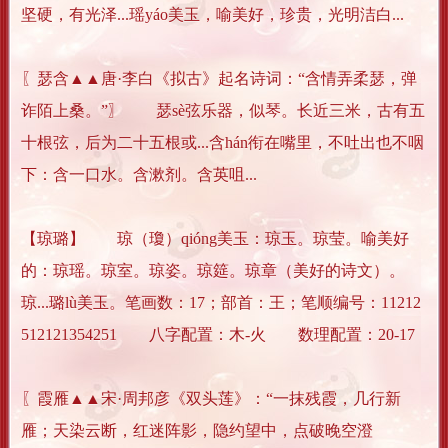
坚硬，有光泽...瑶yáo美玉，喻美好，珍贵，光明洁白...
〖瑟含▲▲唐·李白《拟古》起名诗词：“含情弄柔瑟，弹
诈陌上桑。”〗 瑟sè弦乐器，似琴。长近三米，古有五
十根弦，后为二十五根或...含hán衔在嘴里，不吐出也不咽
下：含一口水。含漱剂。含英咀...
【琼璐】 琼（瓊）qióng美玉：琼玉。琼莹。喻美好
的：琼瑶。琼室。琼姿。琼筵。琼章（美好的诗文）。
琼...璐lù美玉。笔画数：17；部首：王；笔顺编号：11212
512121354251 八字配置：木-火 数理配置：20-17
〖霞雁▲▲宋·周邦彦《双头莲》：“一抹残霞，几行新
雁；天染云断，红迷阵影，隐约望中，点破晚空澄