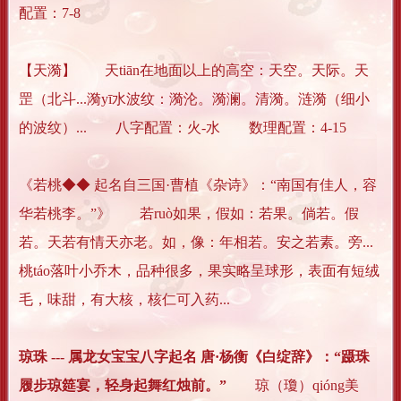
配置：7-8
【天漪】 天tiān在地面以上的高空：天空。天际。天
罡（北斗...漪yī水波纹：漪沦。漪澜。清漪。涟漪（细小
的波纹）... 八字配置：火-水 数理配置：4-15
《若桃◆◆ 起名自三国·曹植《杂诗》：“南国有佳人，容
华若桃李。”》 若ruò如果，假如：若果。倘若。假
若。天若有情天亦老。如，像：年相若。安之若素。旁...
桃táo落叶小乔木，品种很多，果实略呈球形，表面有短绒
毛，味甜，有大核，核仁可入药...
琼珠 --- 属龙女宝宝八字起名 唐·杨衡《白绽辞》：“蹑珠
履步琼筵宴，轻身起舞红烛前。”
琼（瓊）qióng美