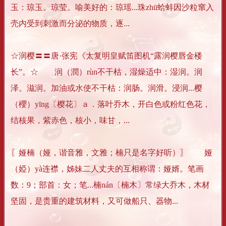
玉：琼玉。琼莹。喻美好的：琼瑶...珠zhū蛤蚌因沙粒窜入
壳内受到刺激而分泌的物质，逐...
☆润樱〓〓唐·张宪《太复明皇赋笛图机“露润樱唇金楼
长”。☆ 润（潤）rùn不干枯，湿燥适中：湿润。润
泽。滋润。加油或水使不干枯：润肠。润滑。浸润...樱
（櫻）yīng〔樱花〕ａ．落叶乔木，开白色或粉红色花，
结核果，紫赤色，核小，味甘，...
〖娅楠（娅，谐音雅，文雅；楠只是名字好听）〗 娅
（婭）yà连襟，姊妹二人丈夫的互相称谓：娅婿。笔画
数：9；部首：女；笔...楠nán〔楠木〕常绿大乔木，木材
坚固，是贵重的建筑材料，又可做船只、器物...