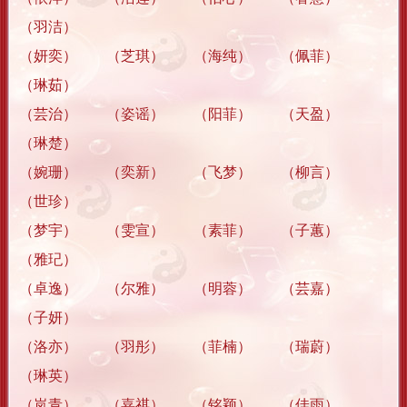
（羽洁）
（妍奕） （芝琪） （海纯） （佩菲）
（琳茹）
（芸治） （姿谣） （阳菲） （天盈）
（琳楚）
（婉珊） （奕新） （飞梦） （柳言）
（世珍）
（梦宇） （雯宣） （素菲） （子蕙）
（雅玘）
（卓逸） （尔雅） （明蓉） （芸嘉）
（子妍）
（洛亦） （羽彤） （菲楠） （瑞蔚）
（琳英）
（岚青） （嘉祺） （铭颖） （佳雨）