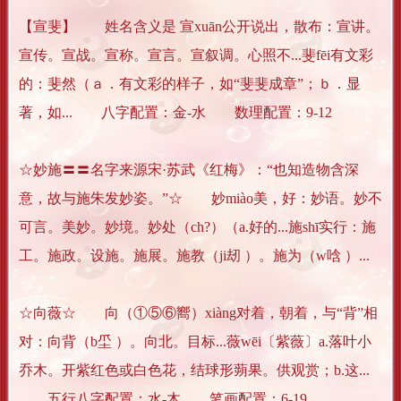
【宣斐】 姓名含义是 宣xuān公开说出，散布：宣讲。
宣传。宣战。宣称。宣言。宣叙调。心照不...斐fēi有文彩
的：斐然（ａ．有文彩的样子，如“斐斐成章”；ｂ．显
著，如... 八字配置：金-水 数理配置：9-12
☆妙施〓〓名字来源宋·苏武《红梅》：“也知造物含深
意，故与施朱发妙姿。”☆ 妙miào美，好：妙语。妙不
可言。美妙。妙境。妙处（ch?）（a.好的...施shī实行：施
工。施政。设施。施展。施教（ji刼 ）。施为（w唅 ）...
☆向薇☆ 向（①⑤⑥嚮）xiàng对着，朝着，与“背”相
对：向背（b坕 ）。向北。目标...薇wēi〔紫薇〕a.落叶小
乔木。开紫红色或白色花，结球形蒴果。供观赏；b.这...
五行八字配置：水-木 笔画配置：6-19