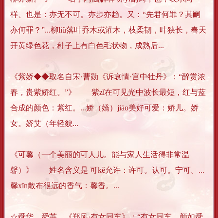
样、也是：亦无不可。亦步亦趋。又：“先君何罪？其嗣
亦何罪？”...柳liǔ落叶乔木或灌木，枝柔韧，叶狭长，春天
开黄绿色花，种子上有白色毛状物，成熟后...
《紫娇◆◆取名自宋·曹勋《诉哀情·宫中牡丹》：“醉赏浓
春，贵紫娇红。”》 紫zǐ在可见光中波长最短，红与蓝
合成的颜色：紫红。...娇（嬌）jiāo美好可爱：娇儿。娇
女。娇艾（年轻貌...
《可馨（一个美丽的可人儿。能与家人生活得非常温
馨）》 姓名含义是 可kě允许：许可。认可。宁可。...
馨xīn散布很远的香气：馨香。...
☆舜华、舜英。《郑风·有女同车》：“有女同车，颜如舜