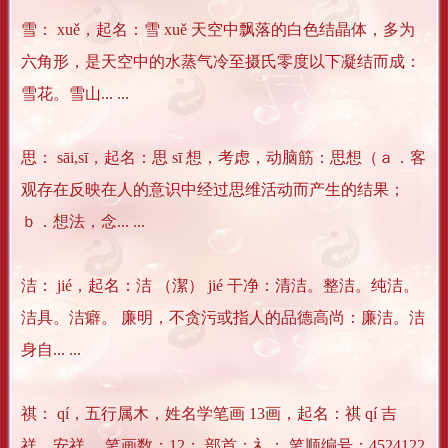
雪： xuě，起名：雪 xuě 天空中飘落的白色结晶体，多为
六角形，是天空中的水蒸气冷至摄氏零度以下凝结而成：
雪花。雪山... ...
思： sāi,sī，起名：思 sī 想，考虑，动脑筋：思想（ａ．客
观存在反映在人的意识中经过思维活动而产生的结果；
ｂ．想法，念... ...
洁： jié，起名：洁 （潔） jié 干净：清洁。整洁。纯洁。
洁具。洁癖。 廉明，不贪污或指人的品德高尚：廉洁。洁
身自... ...
祺： qí，五行属木，姓名学笔画 13画，起名：祺 qí 吉
祥，安祥。 笔画数：12； 部首：礻； 笔顺编号：4524122