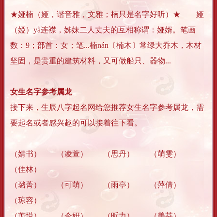
★娅楠（娅，谐音雅，文雅；楠只是名字好听）★ 娅
（婭）yà连襟，姊妹二人丈夫的互相称谓：娅婿。笔画
数：9；部首：女；笔...楠nán〔楠木〕常绿大乔木，木材
坚固，是贵重的建筑材料，又可做船只、器物...
女生名字参考属龙
接下来，生辰八字起名网给您推荐女生名字参考属龙，需
要起名或者感兴趣的可以接着往下看。
（婧书） （凌萱） （思丹） （萌雯）
（佳林）
（璐菁） （可萌） （雨亭） （萍倩）
（琼容）
（芮悦） （今妍） （昕力） （美芬）