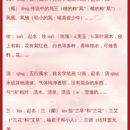
（鳳） fèng 传说中的鸟王（雄的称“凤”；雌的称“凰”）：
凤凰。凤雏（幼小的凤；喻英俊少年）... ...
玫： méi，起名：玫 méi 〔玫瑰〕a.美玉；b.落叶灌木，枝
上有刺，花有紫红色、白色等多种，香味很浓，可做香
料，花... ...
清： qīng，五行属水，姓名学笔画 12画，起名：清 qīng
水或其他液体、气体纯净透明，没有混杂的东西，
与“浊”相对：清水。清泉。清流（ａ．澄澈的... ...
兰： lán，起名：兰 （蘭） lán 指“兰草”和“兰花”：兰艾
（“兰花”和“艾草”，喻君子和小人）。兰谱（结拜盟兄
弟... ...