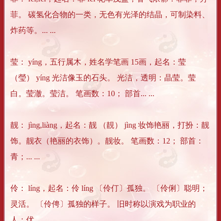
菲。 碳氢化合物的一类，无色有光泽的结晶，可制染料、
炸药等。... ...
莹： yíng，五行属木，姓名学笔画 15画，起名：莹
（瑩） yíng 光洁像玉的石头。 光洁，透明：晶莹。莹
白。莹澈。莹洁。 笔画数：10； 部首... ...
靓： jìng,liàng，起名：靓 （靚） jìng 妆饰艳丽，打扮：靓
饰。靓衣（艳丽的衣饰）。靓妆。 笔画数：12； 部首：
青；... ...
伶： líng，起名：伶 líng 〔伶仃〕孤独。 〔伶俐〕聪明；
灵活。 〔伶俜〕孤独的样子。 旧时称以演戏为职业的
人：优... ...