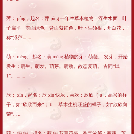
萍： píng，起名：萍 píng 一年生草本植物，浮生水面，叶
子扁平，表面绿色，背面紫红色，叶下生须根，开白花，
称“浮萍... ...
萌： méng，起名：萌 méng 植物的芽：萌蘖。 发芽，开始
发生：萌生。萌发。萌芽。萌动。故态复萌。 古同“氓
1”。 ... ...
欣： xīn，起名：欣 xīn 快乐，喜欢：欣欣（ａ．高兴的样
子，如“欣欣而来”；ｂ．草木生机旺盛的样子，如“欣欣向
荣”... ...
菲： fěi,fēi，起名：菲 fēi 花草茂盛，香气浓郁：菲菲，芳