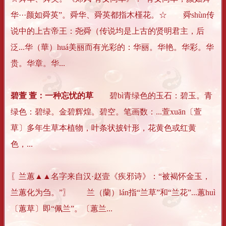
华···颜如舜英”。舜华、舜英都指木槿花。☆ 舜shùn传
说中的上古帝王：尧舜（传说均是上古的贤明君主，后
泛...华（華）huá美丽而有光彩的：华丽。华艳。华彩。华
贵。华章。华...
碧萱 萱：一种忘忧的草
碧bì青绿色的玉石：碧玉。青
绿色：碧绿。金碧辉煌。碧空。笔画数：...萱xuān〔萱
草〕多年生草本植物，叶条状披针形，花黄色或红黄
色，...
〖兰蕙▲▲名字来自汉·赵壹《疾邪诗》：“被褐怀金玉，
兰蕙化为刍。”〗 兰（蘭）lán指“兰草”和“兰花”...蕙huì
〔蕙草〕即“佩兰”。〔蕙兰...