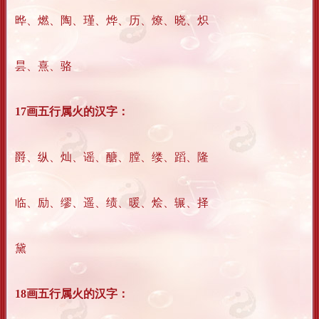
晔、燃、陶、瑾、烨、历、燎、晓、炽
昙、熹、骆
17画五行属火的汉字：
爵、纵、灿、谣、醣、膛、缕、蹈、隆
临、励、缪、遥、绩、暖、烩、辗、择
黛
18画五行属火的汉字：