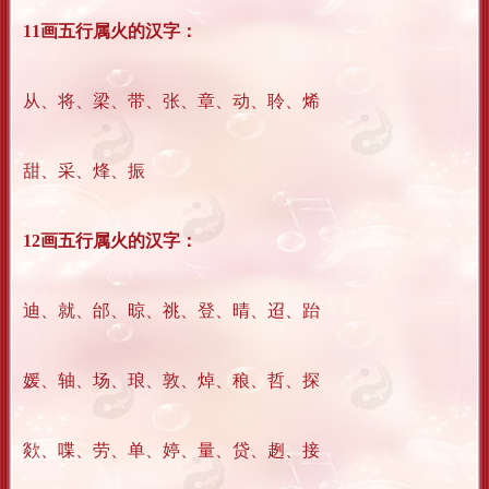
11画五行属火的汉字：
从、将、梁、带、张、章、动、聆、烯
甜、采、烽、振
12画五行属火的汉字：
迪、就、邰、晾、祧、登、晴、迢、跆
媛、轴、场、琅、敦、焯、稂、哲、探
欻、喋、劳、单、婷、量、贷、趔、接