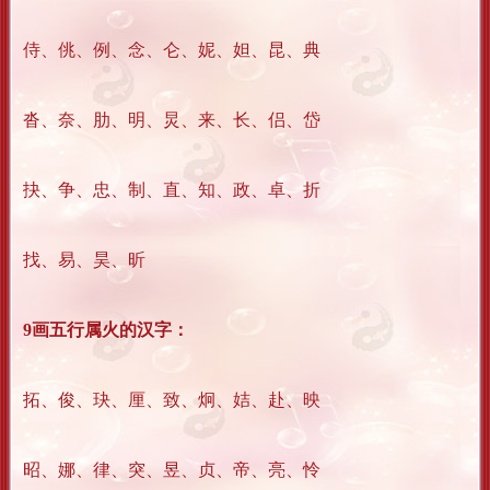
侍、佻、例、念、仑、妮、妲、昆、典
沓、奈、肋、明、炅、来、长、侣、岱
抉、争、忠、制、直、知、政、卓、折
找、易、昊、昕
9画五行属火的汉字：
拓、俊、玦、厘、致、炯、姞、赴、映
昭、娜、律、突、昱、贞、帝、亮、怜