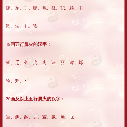
懦、题、适、曙、戴、戳、职、粮、丰
曜、转、礼、谬
19画五行属火的汉字：
韬、辽、邻、庞、离、证、丽、谭、烁
绎、郑、邓
20画及以上五行属火的汉字：
宝、飘、龄、罗、耀、赢、赡、胧