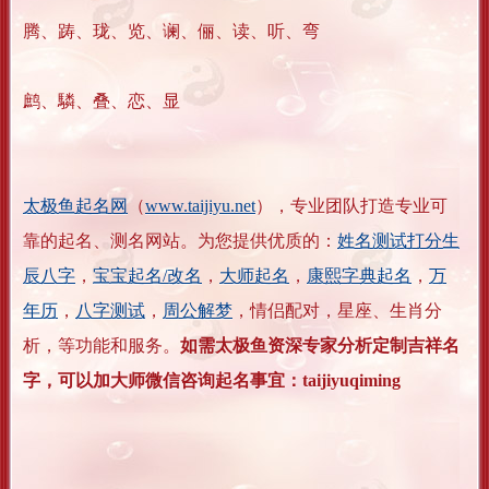
腾、踌、珑、览、谰、俪、读、听、弯
鹧、驎、叠、恋、显
太极鱼起名网
（
www.taijiyu.net
），专业团队打造专业可
靠的起名、测名网站。为您提供优质的：
姓名测试打分生
辰八字
，
宝宝起名/改名
，
大师起名
，
康熙字典起名
，
万
年历
，
八字测试
，
周公解梦
，情侣配对，星座、生肖分
析，等功能和服务。
如需太极鱼资深专家分析定制吉祥名
字，可以加大师微信咨询起名事宜：taijiyuqiming