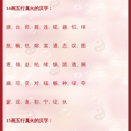
14画五行属火的汉字：
搪、台、郎、摇、连、喏、趟、慆、绰
熬、蜿、恺、熔、裳、通、态、叹、图
逐、领、赵、纶、绫、惕、团、透、腕
嫡、瑄、荧、对、端、畅、种、绿、夺
寥、逞、逖、彰、宁、绽、伙
15画五行属火的汉字：