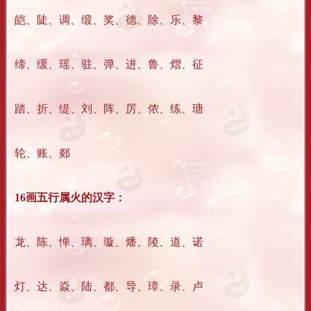
皑、陡、调、缎、奖、德、除、乐、黎
缔、缓、瑶、驻、弹、进、鲁、熠、征
踏、折、缇、刘、阵、厉、侬、练、瑭
轮、账、郯
16画五行属火的汉字：
龙、陈、惮、璃、璇、燔、陵、道、诺
灯、达、焱、陆、都、导、璋、录、卢