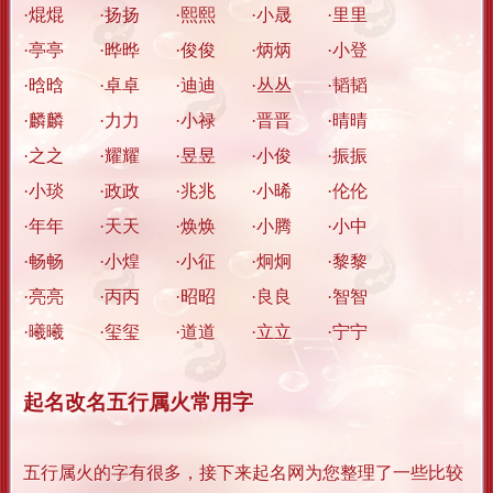
·焜焜 ·扬扬 ·熙熙 ·小晟 ·里里
·亭亭 ·晔晔 ·俊俊 ·炳炳 ·小登
·晗晗 ·卓卓 ·迪迪 ·丛丛 ·韬韬
·麟麟 ·力力 ·小禄 ·晋晋 ·晴晴
·之之 ·耀耀 ·昱昱 ·小俊 ·振振
·小琰 ·政政 ·兆兆 ·小晞 ·伦伦
·年年 ·天天 ·焕焕 ·小腾 ·小中
·畅畅 ·小煌 ·小征 ·炯炯 ·黎黎
·亮亮 ·丙丙 ·昭昭 ·良良 ·智智
·曦曦 ·玺玺 ·道道 ·立立 ·宁宁
起名改名五行属火常用字
五行属火的字有很多，接下来起名网为您整理了一些比较