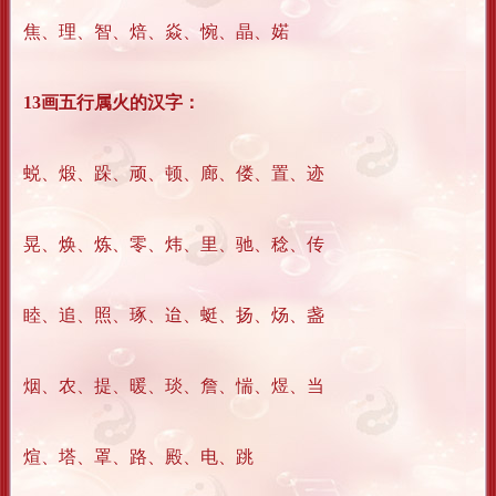
焦、理、智、焙、焱、惋、晶、婼
13画五行属火的汉字：
蜕、煅、跺、顽、顿、廊、偻、置、迹
晃、焕、炼、零、炜、里、驰、稔、传
睦、追、照、琢、迨、蜓、扬、炀、盏
烟、农、提、暖、琰、詹、惴、煜、当
煊、塔、罩、路、殿、电、跳