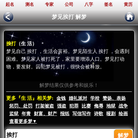
起名
测名
专家
公司
八字
签名
黄历
梦见挨打 解梦
挨打
（生 活）
梦见自己 挨打 ，生活会富裕。梦见陌生人 挨打 ，会遇到
困难。梦见家人被打死了，家里要增添人口。梦见打动
物，要发财。囚犯梦见被打，很快会被释放。
解梦结果仅供参考和娱乐！
更多『生 活』相关梦:
金钱
婚礼派对
学校
赞扬、表扬
惩罚、处罚
打架被盗
强盗
犯罪
比赛
侮辱
地狱
战争
监狱
年青
财富、财产
报纸
写信写作
诗歌
哑剧
绘画
查看更多梦▼