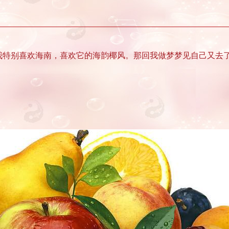
我特别喜欢海南，喜欢它的海韵椰风。那回我做梦梦见自己又去