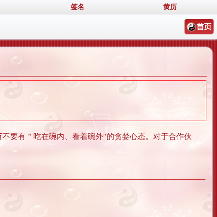
签名
黄历
不要有＂吃在碗内、看着碗外″的贪婪心态。对于合作伙