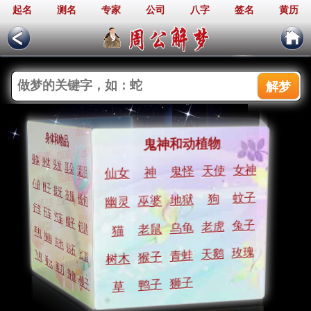
起名
测名
专家
公司
八字
签名
黄历
周公解梦
人物
生活
热门梦境
身体和物品
鬼神和动植物
兄弟
告白
小孩
情人
爱人
老师
父母
爱情
火
接吻
妻子
狗
裸体
猫
身体
神
头发
蛇
耳朵
女神
天使
流泪
同学
鬼怪
发誓
丈夫
神
女人
仙女
遗弃
和尚
医生
私奔
情人
抛弃
金钱
妻子
父母
心脏
肚子
少女
拔牙
军队
死人
婚礼
少女
小偷
学校
衣服
同事
领导
蚊子
表扬
狗
钱包
地狱
树木
惩罚
巫婆
幽灵
打架
打人
裸体
行李
英雄
开车
强盗
朋友
小贩
护士
比赛
名人
汽车
丈夫
导师
地狱
帽子
房子
战争
兔子
老虎
监狱
钥匙
金钱
乌龟
老鼠
猫
春梦
手机
音乐
男孩
拖鞋
飞机
邻居
人群
吉他
鬼怪
厕所
钻石
仙女
玫瑰
天鹅
匕首
青蛙
乳房
飞机
猴子
树木
香水
流泪
剪刀
香水
首饰
镜子
狮子
鸭子
草