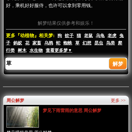
好，乘机好好服侍，也许可以拿到零用钱。
解梦结果仅供参考和娱乐！
更多『动植物』相关梦:
狗
蚊子
猫
老鼠
乌龟
老虎
兔
子
蚂蚁
花
家畜
乌鸦
蛇
蜘蛛
草
幻想
昆虫
鸟类
爬
行类
树木
水生物
查看更多梦▼
周公解梦
更多 >>
梦见下雨雷雨的意思 周公解梦