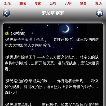
起名
测名
专家
公司
八字
签名
黄历
梦见草 解梦
草
（动植物）
·梦见院子里长满了杂草 —— 异性运极佳。你写给他的信
能大大增加两人之间的感情。
·梦见进行除草工作 —— 交友方面亮起红灯。对亲友的缺
点将特别敏感，进而开始厌恶。谁能无缺点，应该大度宽
容。
·梦见路边的杂草迎风招展 —— 你身边将会出现——种玄
妙的现象。替朋友拍照，结果照片上多出奇怪的影子……
真吓人!
·梦见躺在草地上 —— 财运极佳。如果父亲饭后心情特别