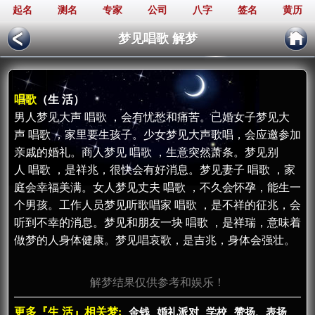
起名
测名
专家
公司
八字
签名
黄历
梦见唱歌 解梦
唱歌
（生 活）
男人梦见大声 唱歌 ，会有忧愁和痛苦。已婚女子梦见大
声 唱歌 ，家里要生孩子。少女梦见大声歌唱，会应邀参加
亲戚的婚礼。商人梦见 唱歌 ，生意突然萧条。梦见别
人 唱歌 ，是祥兆，很快会有好消息。梦见妻子 唱歌 ，家
庭会幸福美满。女人梦见丈夫 唱歌 ，不久会怀孕，能生一
个男孩。工作人员梦见听歌唱家 唱歌 ，是不祥的征兆，会
听到不幸的消息。梦见和朋友一块 唱歌 ，是祥瑞，意味着
做梦的人身体健康。梦见唱哀歌，是吉兆，身体会强壮。
解梦结果仅供参考和娱乐！
更多『生 活』相关梦:
金钱
婚礼派对
学校
赞扬、表扬