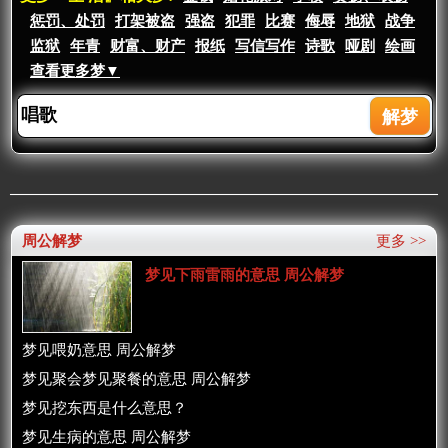
惩罚、处罚
打架被盗
强盗
犯罪
比赛
侮辱
地狱
战争
监狱
年青
财富、财产
报纸
写信写作
诗歌
哑剧
绘画
查看更多梦▼
周公解梦
更多 >>
梦见下雨雷雨的意思 周公解梦
梦见喂奶意思 周公解梦
梦见聚会梦见聚餐的意思 周公解梦
梦见挖东西是什么意思？
梦见生病的意思 周公解梦