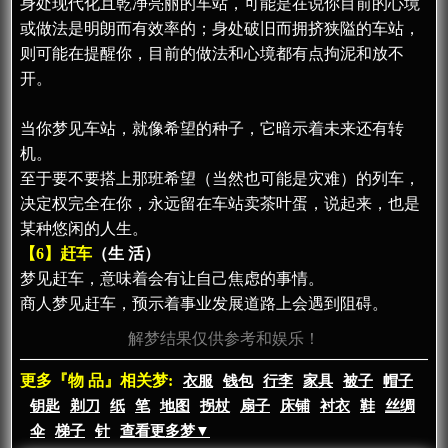
身处现代化且乾净亮丽的车站，可能是在说你目前的心境
或做法是明朗而有效率的；身处破旧而拥挤狭隘的车站，
则可能在提醒你，目前的做法和心境都有点拘泥和放不
开。
当你梦见车站，就像希望的种子，它暗示着未来还有转
机。
至于要不要搭上那班希望（当然也可能是灾难）的列车，
决定权完全在你，永远留在车站卖茶叶蛋，说起来，也是
某种悠闲的人生。
【6】赶车
（生 活）
梦见赶车，意味着会有让自己焦虑的事情。
商人梦见赶车，预示着事业发展道路上会遇到阻碍。
解梦结果仅供参考和娱乐！
更多『物 品』相关梦:
衣服
钱包
行李
家具
被子
帽子
钥匙
剃刀
纸
笔
地图
拐杖
扇子
床铺
衬衣
鞋
丝绸
伞
梯子
针
查看更多梦▼