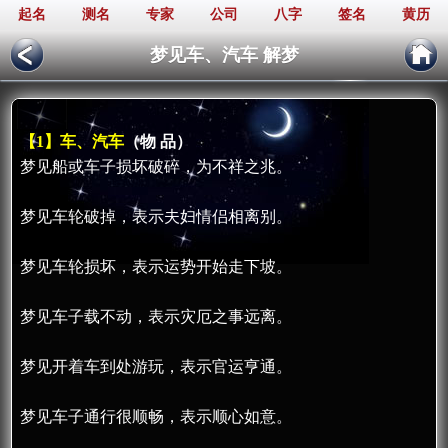
起名
测名
专家
公司
八字
签名
黄历
梦见车、汽车 解梦
【1】车、汽车
（物 品）
梦见船或车子损坏破碎，为不祥之兆。
梦见车轮破掉，表示夫妇情侣相离别。
梦见车轮损坏，表示运势开始走下坡。
梦见车子载不动，表示灾厄之事远离。
梦见开着车到处游玩，表示官运亨通。
梦见车子通行很顺畅，表示顺心如意。