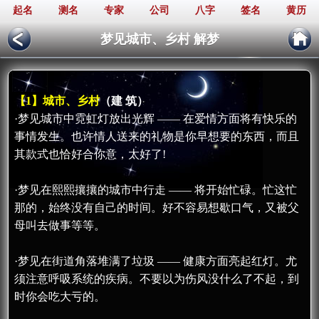
起名
测名
专家
公司
八字
签名
黄历
梦见城市、乡村 解梦
【1】城市、乡村
（建 筑）
·梦见城市中霓虹灯放出光辉 —— 在爱情方面将有快乐的
事情发生。也许情人送来的礼物是你早想要的东西，而且
其款式也恰好合你意，太好了!
·梦见在熙熙攘攘的城市中行走 —— 将开始忙碌。忙这忙
那的，始终没有自己的时间。好不容易想歇口气，又被父
母叫去做事等等。
·梦见在街道角落堆满了垃圾 —— 健康方面亮起红灯。尤
须注意呼吸系统的疾病。不要以为伤风没什么了不起，到
时你会吃大亏的。