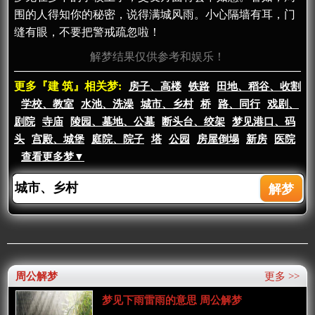
围的人得知你的秘密，说得满城风雨。小心隔墙有耳，门
缝有眼，不要把警戒疏忽啦！
解梦结果仅供参考和娱乐！
更多『建 筑』相关梦:
房子、高楼
铁路
田地、稻谷、收割
学校、教室
水池、洗澡
城市、乡村
桥
路、同行
戏剧、
剧院
寺庙
陵园、墓地、公墓
断头台、绞架
梦见港口、码
头
宫殿、城堡
庭院、院子
塔
公园
房屋倒塌
新房
医院
查看更多梦▼
周公解梦
更多 >>
梦见下雨雷雨的意思 周公解梦