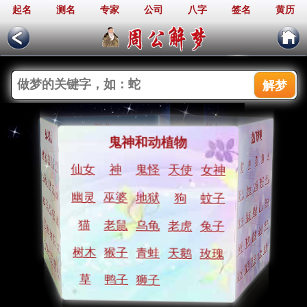
起名
测名
专家
公司
八字
签名
黄历
周公解梦
生活
人物
身体和物品
热门梦境
鬼神和动植物
兄弟
告白
爱人
小孩
爱情
情人
接吻
老师
妻子
父母
裸体
火
身体
狗
头发
猫
耳朵
神
流泪
蛇
同学
发誓
仙女
神
鬼怪
天使
女神
遗弃
丈夫
私奔
女人
抛弃
和尚
金钱
医生
心脏
情人
肚子
妻子
拔牙
父母
衣服
军队
婚礼
少女
学校
少女
表扬
钱包
小偷
死人
惩罚
同事
打架
领导
幽灵
巫婆
地狱
狗
蚊子
行李
树木
开车
打人
英雄
强盗
汽车
裸体
比赛
小贩
地狱
护士
帽子
朋友
战争
名人
监狱
导师
钥匙
丈夫
手机
房子
猫
老鼠
乌龟
老虎
兔子
拖鞋
金钱
音乐
吉他
春梦
男孩
邻居
钻石
飞机
人群
匕首
飞机
厕所
鬼怪
香水
仙女
树木
猴子
青蛙
天鹅
玫瑰
剪刀
乳房
首饰
流泪
镜子
香水
草
鸭子
狮子