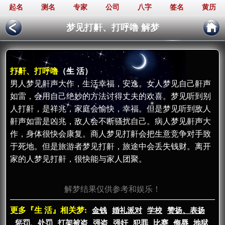
起名
测名
专家
公司
八字
签名
黄历
梦见打鼾、打呼噜 解梦
打鼾、打呼噜
（生 活）
男人梦见鼾声大作，生活幸福，安逸。女人梦见自己鼾声
如雷，会用自己绝妙的方法讨得丈夫的欢喜。梦见听到别
人打鼾，是祥兆，家庭会愉快，幸福。但是梦见听到敌人
鼾声如雷是凶兆，敌人会不断骚扰自己。病人梦见鼾声大
作，身体很快会康复。商人梦见打鼾会把生意竞争对手致
于死地。但是旅游者梦见打鼾，旅途中会丢失钱财。离开
家的人梦见打鼾，很快能与家人团聚。
解梦结果仅供参考和娱乐！
更多『生 活』相关梦:
金钱
婚礼派对
学校
赞扬、表扬
惩罚、处罚
打架被盗
强盗
强奸
犯罪
比赛
侮辱
地狱