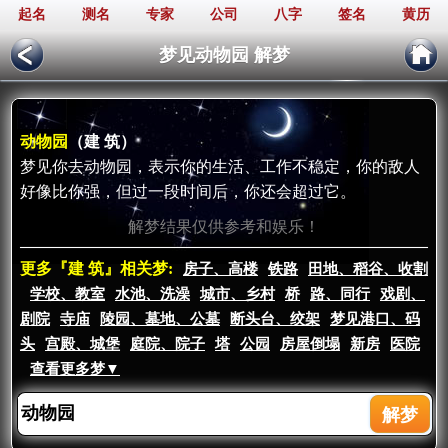
起名
测名
专家
公司
八字
签名
黄历
梦见动物园 解梦
动物园
（建 筑）
梦见你去动物园，表示你的生活、工作不稳定，你的敌人
好像比你强，但过一段时间后，你还会超过它。
解梦结果仅供参考和娱乐！
更多『建 筑』相关梦:
房子、高楼
铁路
田地、稻谷、收割
学校、教室
水池、洗澡
城市、乡村
桥
路、同行
戏剧、
剧院
寺庙
陵园、墓地、公墓
断头台、绞架
梦见港口、码
头
宫殿、城堡
庭院、院子
塔
公园
房屋倒塌
新房
医院
查看更多梦▼