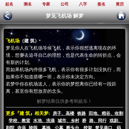
起名
测名
专家
公司
八字
签名
黄历
梦见飞机场 解梦
飞机场
（建 筑）
梦见你人在飞机场等候飞机，表示你很想逃离现在的环
境，想要去追寻自己的理想，也是代表生命的转折点，会
有新的计划。
而如果机场内停很多飞机，表示你有很多计划没执行，而
如果你不知道搭哪一班，表示你未决定方向。
若梦中你在机场送人，表示你的梦想离你已经有一段距
离，甚至你有想放弃的念头。
解梦结果仅供参考和娱乐！
更多『建 筑』相关梦:
房子、高楼
铁路
田地、稻谷、收割
学校、教室
水池、洗澡
城市、乡村
桥
路、同行
戏剧、
剧院
寺庙
陵园、墓地、公墓
断头台、绞架
梦见港口、码