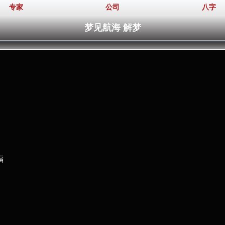
专家
公司
八字
梦见航海 解梦
福