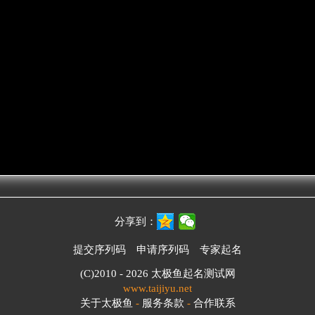
分享到：
提交序列码
申请序列码
专家起名
(C)2010 - 2026
太极鱼起名测试网
www.taijiyu.net
关于太极鱼
-
服务条款
-
合作联系