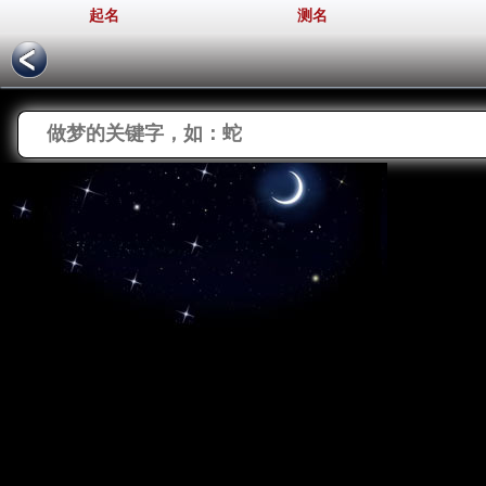
起名
测名