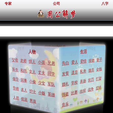
专家
公司
八字
周公解梦
鬼神和动植物
身体和物品
热门梦境
生活
人物
仙女
神
流泪
鬼怪
天使
女神
耳朵
蛇
头发
神
身体
猫
裸体
狗
妻子
火
接吻
父母
爱情
老师
爱人
情人
小孩
幽灵
巫婆
告白
钱包
地狱
狗
兄弟
蚊子
死人
衣服
少女
拔牙
肚子
父母
心脏
妻子
情人
金钱
抛弃
猫
老鼠
医生
钥匙
乌龟
老虎
私奔
兔子
和尚
丈夫
帽子
遗弃
女人
丈夫
朋友
汽车
发誓
同学
开车
裸体
行李
打人
树木
树木
打架
猴子
匕首
青蛙
天鹅
玫瑰
惩罚
厕所
钻石
领导
表扬
同事
飞机
吉他
学校
小偷
拖鞋
春梦
少女
婚礼
军队
手机
金钱
草
鸭子
镜子
狮子
房子
监狱
香水
首饰
战争
流泪
剪刀
导师
地狱
名人
香水
乳房
比赛
护士
飞机
小贩
仙女
强盗
英雄
鬼怪
人群
邻居
男孩
音乐