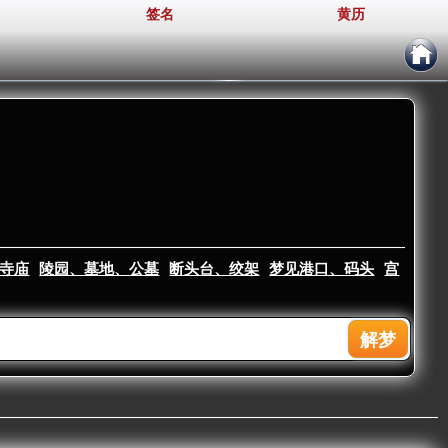
签名
黄历
寺庙
陵园、墓地、公墓
断头台、绞架
梦见港口、码头
宫