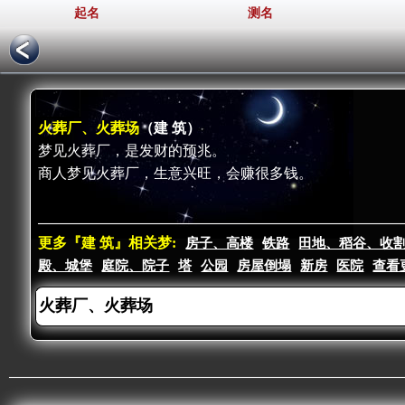
起名
测名
火葬厂、火葬场
（建 筑）
梦见火葬厂，是发财的预兆。
商人梦见火葬厂，生意兴旺，会赚很多钱。
更多『建 筑』相关梦:
房子、高楼
铁路
田地、稻谷、收
殿、城堡
庭院、院子
塔
公园
房屋倒塌
新房
医院
查看