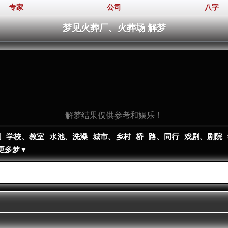
专家
公司
八字
梦见火葬厂、火葬场 解梦
解梦结果仅供参考和娱乐！
割
学校、教室
水池、洗澡
城市、乡村
桥
路、同行
戏剧、剧院
更多梦▼