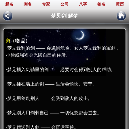
起名
测名
专家
公司
八字
签名
黄历
梦见剑 解梦
剑
（物 品）
·梦见锋利的剑 —— 会遇到危险。女人梦见锋利的宝剑，
小偷或强盗会光顾自己的住所。
·梦见插入剑鞘里的剑 —— 必要时会得到别人的帮助。
·梦见挂在墙上的剑 —— 生活会愉快、安宁。
·梦见用剑刺别人 —— 会受到敌人的攻击。
·梦见别人用剑刺自己 —— 一切忧愁都会过去。
·梦见赠送别人剑 —— 会官运亨通。