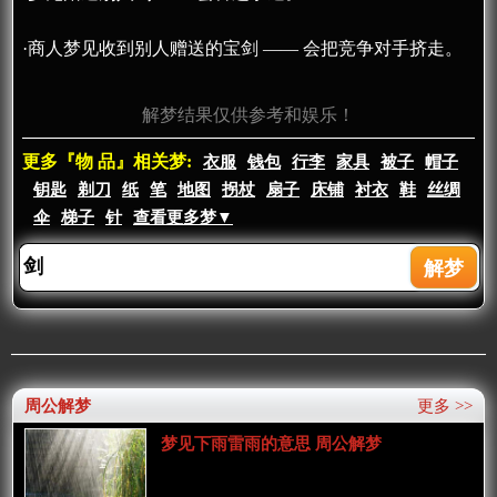
·商人梦见收到别人赠送的宝剑 —— 会把竞争对手挤走。
解梦结果仅供参考和娱乐！
更多『物 品』相关梦:
衣服
钱包
行李
家具
被子
帽子
钥匙
剃刀
纸
笔
地图
拐杖
扇子
床铺
衬衣
鞋
丝绸
伞
梯子
针
查看更多梦▼
周公解梦
更多 >>
梦见下雨雷雨的意思 周公解梦