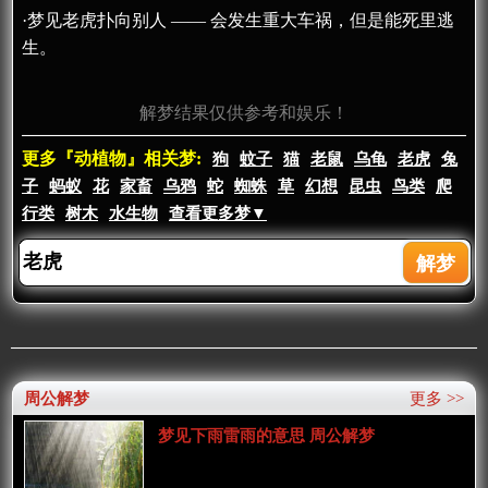
·梦见老虎扑向别人 —— 会发生重大车祸，但是能死里逃
生。
解梦结果仅供参考和娱乐！
更多『动植物』相关梦:
狗
蚊子
猫
老鼠
乌龟
老虎
兔
子
蚂蚁
花
家畜
乌鸦
蛇
蜘蛛
草
幻想
昆虫
鸟类
爬
行类
树木
水生物
查看更多梦▼
周公解梦
更多 >>
梦见下雨雷雨的意思 周公解梦