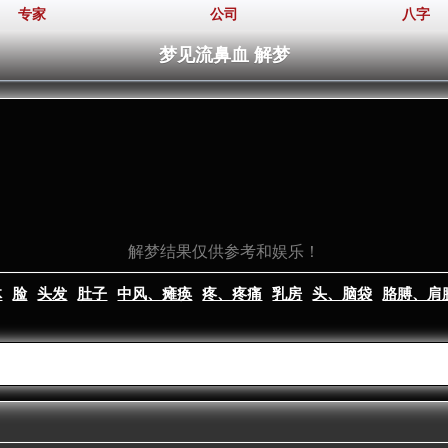
专家
公司
八字
梦见流鼻血 解梦
解梦结果仅供参考和娱乐！
体
脸
头发
肚子
中风、瘫痪
疼、疼痛
乳房
头、脑袋
胳膊、肩