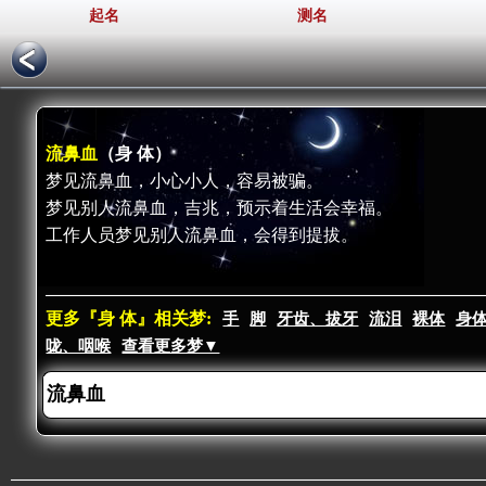
起名
测名
流鼻血
（身 体）
梦见流鼻血，小心小人，容易被骗。
梦见别人流鼻血，吉兆，预示着生活会幸福。
工作人员梦见别人流鼻血，会得到提拔。
更多『身 体』相关梦:
手
脚
牙齿、拔牙
流泪
裸体
身
咙、咽喉
查看更多梦▼