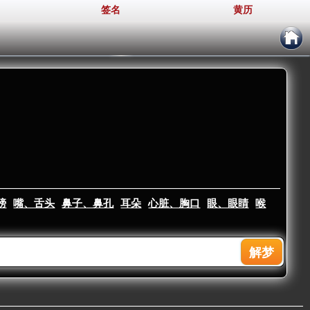
签名
黄历
膀
嘴、舌头
鼻子、鼻孔
耳朵
心脏、胸口
眼、眼睛
喉